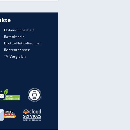
Meistgelesen
"Infanti-No Go":
Pressestimmen zum Verbleib
des FIFA-Chefs
UEFA hält an FIFA-Boykott fest -
CAF hält zu Infantino
Times: Infantino bietet WM-
Finale für Unterstützung
Millionendeal perfekt: