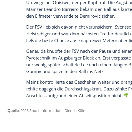
Ich bin damit einverstanden, dass mir externe In
Daten an Drittplattformen übermittelt werden.
Meh
Im Vergleich zum wichtigen Erfolg gege
Demirovic kehrte nach Sperre zurück, da
Den Mainzern fehlte Dominik Kohr (Rippen
Stach ins Team.
"Ein Spiel, in dem es in den Zweikämpfen
so startete die Partie. Die 22.200 Fans sa
aber kaum nennenswerte Abschlüsse. Das 
Uduokhai den Ball klaute und am Ende d
Mit der Führung im Rücken legten die Mai
nach. Eine verunglückte Faustabwehr von
Umwege bei Onisiwo, der per Kopf traf. 
Mainzer Leandro Barreiro bekam den Bal
den Elfmeter verwandelte Demirovic sich