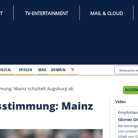
INTERNET
TV-ENTERTAINMENT
♥
IFESTYLE
DIGITAL
SPIELEN
MAIL
DOMAIN
tnachtsstimmung: Mainz schüttelt Augsburg ab
achtsstimmung: Main