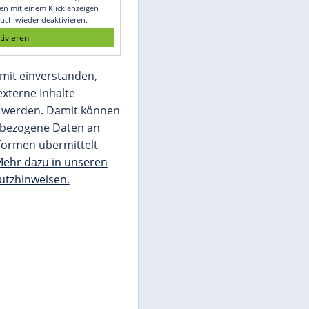
Glomex GmbH
Wir benötigen Ihre Zustimmung, um den
von unserer Redaktion eingebundenen
Inhalt von Glomex GmbH anzuzeigen. Sie
können diesen mit einem Klick anzeigen
lassen und auch wieder deaktivieren.
jetzt aktivieren
Ich bin damit einverstanden,
dass mir externe Inhalte
angezeigt werden. Damit können
personenbezogene Daten an
Drittplattformen übermittelt
werden.
Mehr dazu in unseren
Datenschutzhinweisen.