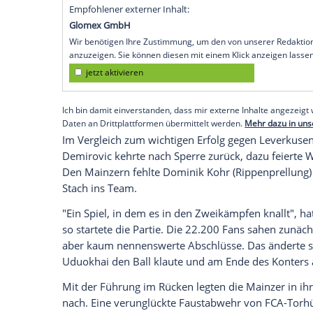
ein beruhigendes Polster auf die Abstieg
Svensson gewann mit 3:1 (2:1) gegen de
von der Gefahrenzone der Fußball-Bunde
Jae-Sung Lee (21./52.) per Doppelpack un
verdienten Heimsieg. Die Augsburger ver
Demirovic per Handelfmeter (29., nach V
einen Rückschlag. Das Team von Trainer 
Abstiegskampf.
Empfohlener externer Inhalt:
Glomex GmbH
Wir benötigen Ihre Zustimmung, um den von un
anzuzeigen. Sie können diesen mit einem Klick a
jetzt aktivieren