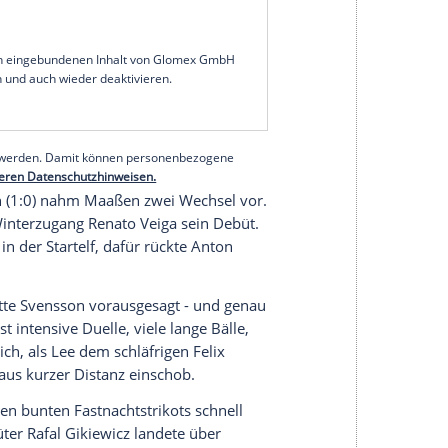
splätze verschafft. Die Mannschaft von Trainer Bo
n Tabellennachbarn FC Augsburg und setzte sich
sliga ab.
d Karim Onisiwo (24.) trafen für die Mainzer zum
kürzten zwar zwischenzeitlich durch Ermedin
ideobeweis), kassierten aber auswärts erneut
Enrico Maaßen bleibt mittendrin im
serer Redaktion eingebundenen Inhalt von Glomex GmbH
nzeigen lassen und auch wieder deaktivieren.