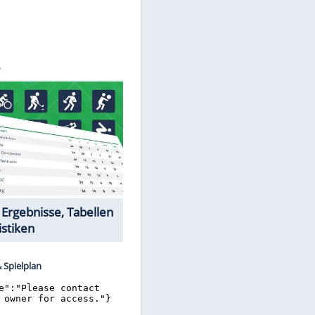
©
SID
Datencenter