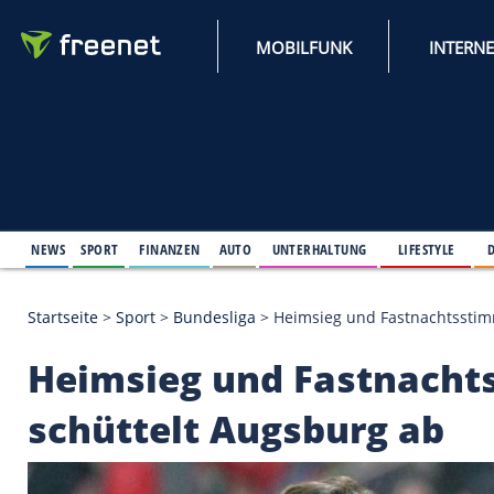
MOBILFUNK
NEWS
SPORT
FINANZEN
AUTO
UNTERHALTUNG
L
Startseite
>
Sport
>
Bundesliga
>
Heimsieg und Fas
Heimsieg und Fastn