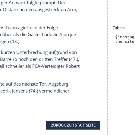
halte angezeigt werden. Damit können personenbezogene
r dazu in unseren Datenschutzhinweisen.
n Leverkusen (1:0) nahm Maaßen zwei Wechsel vor.
zu feierte Winterzugang Renato Veiga sein Debüt.
prellung) in der Startelf, dafür rückte Anton
 knallt", hatte Svensson vorausgesagt - und genau
hen zunächst intensive Duelle, viele lange Bälle,
änderte sich, als Lee dem schläfrigen Felix
es Konters aus kurzer Distanz einschob.
nzer in ihren bunten Fastnachtstrikots schnell
 FCA-Torhüter Rafal Gikiewicz landete über
Die Augsburger Antwort folgte prompt: Der
l aus kurzer Distanz an den ausgestreckten Arm,
er.