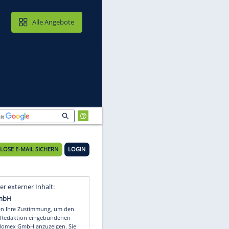
MAIL & CLOUD
Alle Angebote
KOSTENLOSE E-MAIL SICHERN
LOGIN
Video
Empfohlener externer Inhalt: