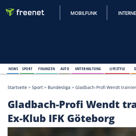
MOBILFUNK
NEWS
SPORT
FINANZEN
AUTO
UNTERHALTUNG
L
Startseite
>
Sport
>
Bundesliga
>
Gladbach-Profi We
Gladbach-Profi Wend