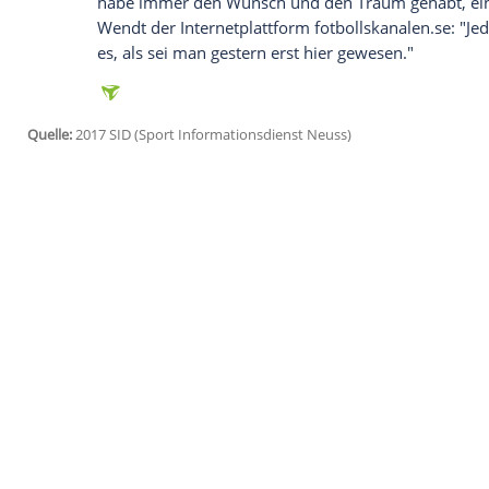
Göteborg
(SID) - Der schwedische Fußbal
Mönchengladbach
trainiert derzeit bei 
offenbar mittelfristig mit einer Rückke
berichten, will der 31-Jährige, der die 
wegen einer Ellenbogenverletzung verpas
kommen.
Am 2. Juli soll
Wendt
dann pünktlich die
Der Außenverteidiger, der noch ein Jahr 
einem Transfer nach
Göteborg
im Anschl
habe immer den Wunsch und den Traum g
Wendt
der Internetplattform fotbollskan
es, als sei man gestern erst hier gewesen
Quelle:
2017 SID (Sport Informationsdienst Neuss)