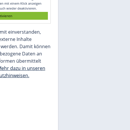
Glomex GmbH
Wir benötigen Ihre Zustimmung, um den
von unserer Redaktion eingebundenen
Inhalt von Glomex GmbH anzuzeigen. Sie
können diesen mit einem Klick anzeigen
lassen und auch wieder deaktivieren.
jetzt aktivieren
Ich bin damit einverstanden,
dass mir externe Inhalte
angezeigt werden. Damit können
personenbezogene Daten an
Drittplattformen übermittelt
werden.
Mehr dazu in unseren
Datenschutzhinweisen.