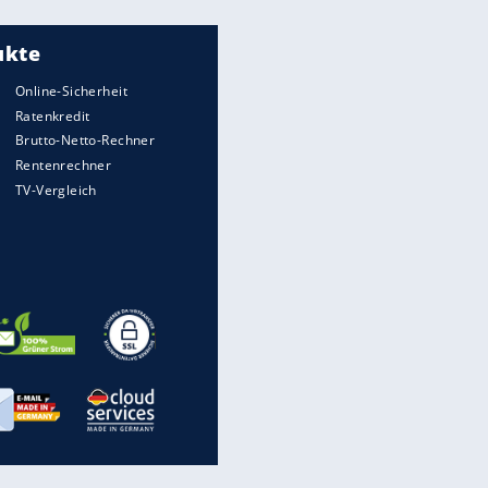
Meistgelesen
"Infanti-No Go":
Pressestimmen zum Verbleib
des FIFA-Chefs
UEFA hält an FIFA-Boykott fest -
CAF hält zu Infantino
Matthäus über Infantino:
"Nicht mehr mein Fußball"
Times: Infantino bietet WM-