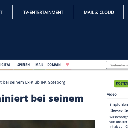
INTERNET
TV-ENTERTAINMENT
♥
IFESTYLE
DIGITAL
SPIELEN
MAIL
DOMAIN
ndt trainiert bei seinem Ex-Klub IFK Göteborg
t trainiert bei seinem