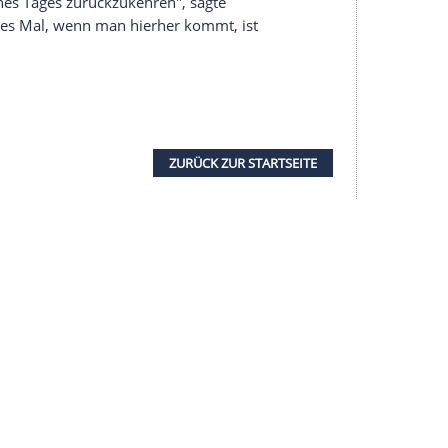
l-Profi
Oscar Wendt
vom Bundesligisten
Borussia
seinem Ex-Klub IFK
Göteborg
und liebäugelt
hr nach Schweden. Wie schwedische Medien
Schlussphase der zurückliegenden Bundesliga-Saison
st hatte, in seiner Heimat wieder in Topform
 Saisonvorbereitung mit den Fohlen aufnehmen.
Vertrag am Niederrhein hat, kokettiert zudem mit
uss an die kommende Bundesliga-Spielzeit: "Ich
ehabt, eines Tages zurückzukehren", sagte
alen.se: "Jedes Mal, wenn man hierher kommt, ist
."