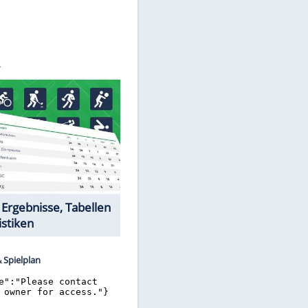
©
SID
Datencenter