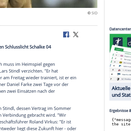
h
piel gegen Schlusslicht Schalke 04
erzichten.
hengladbach
muss im
Heimspiel
gegen