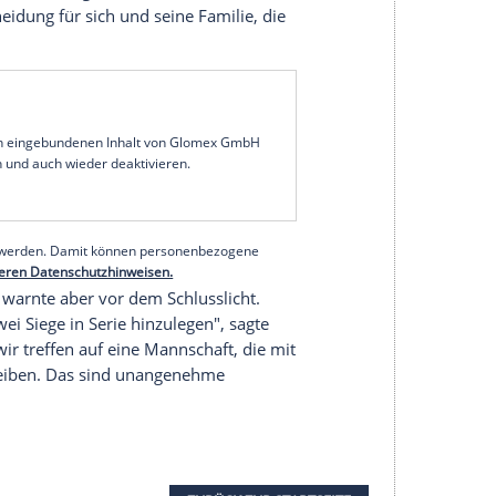
auf
Kapitän
Lars Stindl
verzichten
. "Er hat
nen. Wenn er am
Freitag
wieder trainiert, ist er ein
, sagte
Trainer
Daniel Farke
zwei Tage vor der
l hat in seinen zwei Einsätzen nach der
e Zukunft von Stindl, dessen
Vertrag
im
Sommer
lsruher SC
in Verbindung gebracht wird. "Wir
gte Sport-Geschäftsführer Roland Virkus: "Er ist
ukunft. Entweder liegt diese Zukunft hier - oder
 eine Entscheidung für sich und seine
Familie
, die
serer Redaktion eingebundenen Inhalt von Glomex GmbH