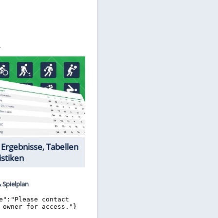
©
SID
Datencenter