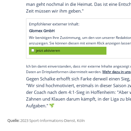
Schlusslicht
Schalke
04 möglicherweise 
Rückenprobleme, es wird ein enges Ren
Thema. Wenn nicht, wird es nicht gehen"
Partie am
Samstag
(18.30 Uhr/Sky). Stind
Winterpause
drei Tore
erzielt
.
Weiter ungeklärt ist auch die langfristig
ausläuft und der mit seinem Ex-Klub
Kar
wollen natürlich mit Lars verlängern", sa
34, da macht man sich Gedanken um die Z
man geht nochmal in die Heimat. Das ist
Zeit müssen wir ihm geben."
Empfohlener externer Inhalt:
Glomex GmbH
Wir benötigen Ihre Zustimmung, um den von un