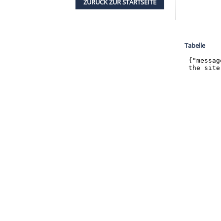
nzeigen lassen und auch wieder deaktivieren.
halte angezeigt werden. Damit können personenbezogene
r dazu in unseren Datenschutzhinweisen.
l einen Sieg, warnte aber vor dem
Schlusslicht
.
er Saison zwei Siege in Serie hinzulegen", sagte
m: "Aber wir treffen auf eine Mannschaft, die mit
er Liga zu bleiben. Das sind
unangenehme
ZURÜCK ZUR STARTS