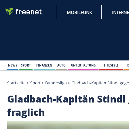
MOBILFUNK
NEWS
SPORT
FINANZEN
AUTO
UNTERHALTUNG
L
Startseite
>
Sport
>
Bundesliga
>
Gladbach-Kapitän 
Gladbach-Kapitän St