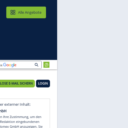
MAIL & CLOUD
Alle Angebote
KOSTENLOSE E-MAIL SICHERN
LOGIN
Video
Empfohlener externer Inhalt: