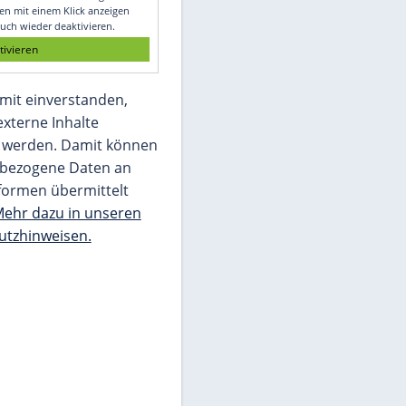
Glomex GmbH
Wir benötigen Ihre Zustimmung, um den
von unserer Redaktion eingebundenen
Inhalt von Glomex GmbH anzuzeigen. Sie
können diesen mit einem Klick anzeigen
lassen und auch wieder deaktivieren.
jetzt aktivieren
Ich bin damit einverstanden,
dass mir externe Inhalte
angezeigt werden. Damit können
personenbezogene Daten an
Drittplattformen übermittelt
werden.
Mehr dazu in unseren
Datenschutzhinweisen.