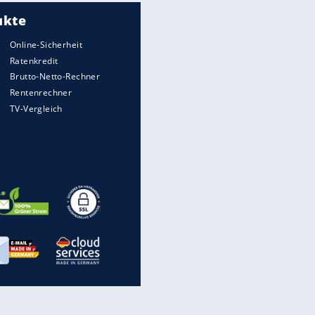
Meistgelesen
Matthäus über Infantino:
"Nicht mehr mein Fußball"
Medien: Infantino ruft FIFA-
Mitarbeiter zu Krisentreffen
Die spektakulärsten Handball-
Bilder
DFB: Ermittlungen im "Fall
Freigang" dauern noch an