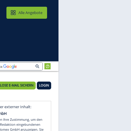
MAIL & CLOUD
Alle Angebote
KOSTENLOSE E-MAIL SICHERN
LOGIN
Video
Empfohlener externer Inhalt: