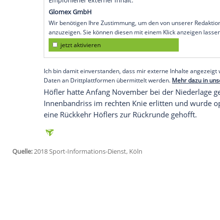
Freiburg
(SID) - Fußball-Bundesligist "Ich
die Ärzte nicht unter Druck setzen will", 
Dienstag: "
Nicolas
läuft an Krücken. Wenn
dann würde ich Hosianna rufen."
Verstärkungen in der Winterpause sind d
Wenn es Möglichkeiten gibt, dann machen
schön. Wir müssen berücksichtigen, das
strategisch für uns auf dieser Position seh
Empfohlener externer Inhalt:
Glomex GmbH
Wir benötigen Ihre Zustimmung, um den von un
anzuzeigen. Sie können diesen mit einem Klick a
jetzt aktivieren