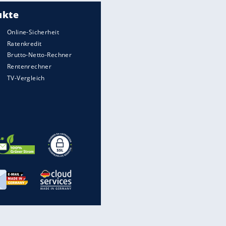
Meistgelesen
Matthäus über Infantino:
"Nicht mehr mein Fußball"
Times: Infantino bietet WM-
Finale für Unterstützung
Medien: Infantino ruft FIFA-
Mitarbeiter zu Krisentreffen
Die spektakulärsten Handball-
Bilder