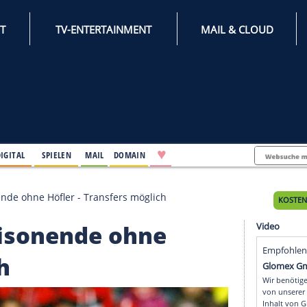
INTERNET
TV-ENTERTAINMENT
♥
IFESTYLE
DIGITAL
SPIELEN
MAIL
DOMAIN
t bis Saisonende ohne Höfler - Transfers möglich
bis Saisonende ohne