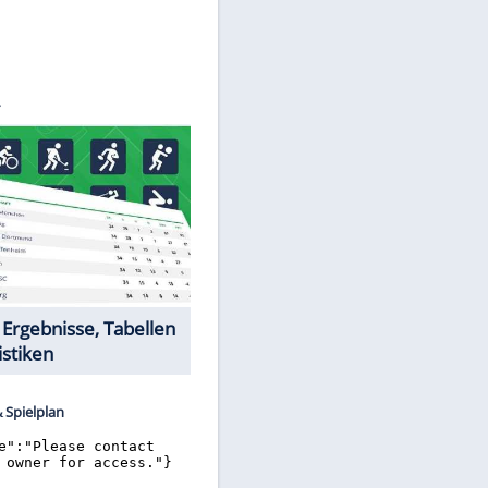
©
SID
Datencenter