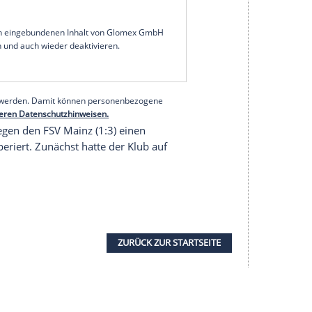
 habe ihn nicht mehr auf der Liste, weil ich ihn und
sagte
Freiburgs
Trainer
Christian Streich
am
 er im April in der Verfassung wäre zu spielen,
aher ausdrücklich möglich. "Wir schauen uns um.
 wir es", sagte
Streich
: "Die Situation ist nicht
s
Nicolas
ein sehr erfahrener Spieler ist, der
r wichtig ist."
serer Redaktion eingebundenen Inhalt von Glomex GmbH
nzeigen lassen und auch wieder deaktivieren.