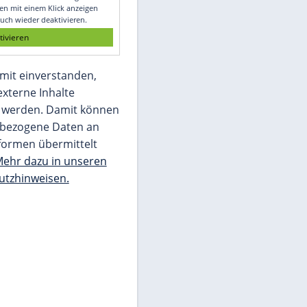
Glomex GmbH
Wir benötigen Ihre Zustimmung, um den
von unserer Redaktion eingebundenen
Inhalt von Glomex GmbH anzuzeigen. Sie
können diesen mit einem Klick anzeigen
lassen und auch wieder deaktivieren.
jetzt aktivieren
Ich bin damit einverstanden,
dass mir externe Inhalte
angezeigt werden. Damit können
personenbezogene Daten an
Drittplattformen übermittelt
werden.
Mehr dazu in unseren
Datenschutzhinweisen.