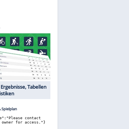
©
SID
Datencenter