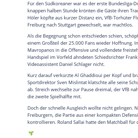
Für die in der
Offensive
noch immer deutl
Ausgleich
im zweiten Durchgang nicht meh
in Folge.
Streich
hatte in seiner Startformation 
ersetzte
Jonathan Schmid
, der sich als 
Trainer
Pellegrino Matarazzo
schickte der
bei
RB Leipzig
begonnen hatte.
Diese Herangehensweise schien sich anfa
Fehlpässen und verlorenen Zweikämpfen 
Freiburger eiskalt zu. Erst traf Jeong mit
Jährige mit einem wuchtigen Dropkick un
Für den Südkoreaner war es der erste Bu
knappen halben Stunde krönten die Gäste
Höler
köpfte aus kurzer Distanz ein, VfB