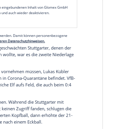
rtmund
in der Vorwoche spielen die Breisgauer mit
en mit.
g (3./9.) sowie ein
Kopfballtreffer
von
Lucas
n Augen von Bundestrainer
Hansi Flick
scheinbar
in Kraftakt der Schwaben kurz vor der Pause
end: Konstantinos Mavropanos (45.), trotz eines
addioui (45.+2) verkürzten für den VfB.
serer Redaktion eingebundenen Inhalt von Glomex GmbH
nzeigen lassen und auch wieder deaktivieren.
halte angezeigt werden. Damit können personenbezogene
r dazu in unseren Datenschutzhinweisen.