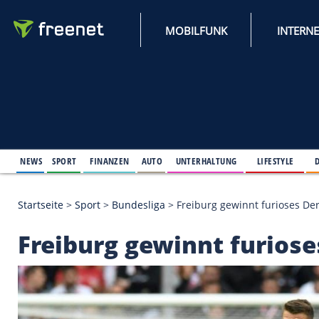
MOBILFUNK
NEWS
SPORT
FINANZEN
AUTO
UNTERHALTUNG
L
Startseite
>
Sport
>
Bundesliga
>
Freiburg gewinnt 
Freiburg gewinnt fu