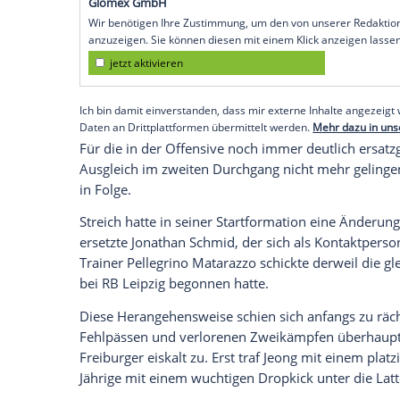
überraschenden 2:1 gegen
Borussia Do
sieben Punkten aus drei Spielen ganz ob
Ein Blitz-Doppelpack von Woo-Yeong Jeon
Höler
(28.) hatten die Freiburger vor de
komfortabel in Führung gebracht. Doch e
machte die Begegnung noch einmal spann
Handspiels im Vorfeld, und Hamadi Al Gh
Empfohlener externer Inhalt:
Glomex GmbH
Wir benötigen Ihre Zustimmung, um den von un
anzuzeigen. Sie können diesen mit einem Klick a
jetzt aktivieren
Ich bin damit einverstanden, dass mir externe In
Daten an Drittplattformen übermittelt werden.
Meh