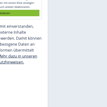
Glomex GmbH
Wir benötigen Ihre Zustimmung, um den
von unserer Redaktion eingebundenen
Inhalt von Glomex GmbH anzuzeigen. Sie
können diesen mit einem Klick anzeigen
lassen und auch wieder deaktivieren.
jetzt aktivieren
Ich bin damit einverstanden,
dass mir externe Inhalte
angezeigt werden. Damit können
personenbezogene Daten an
Drittplattformen übermittelt
werden.
Mehr dazu in unseren
Datenschutzhinweisen.