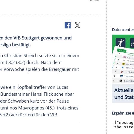
geduell
gegen den
VfB Stuttgart
gewonnen und
ßball-Bundesliga
bestätigt.
iner-Urgestein
Christian Streich
setzte sich in einem
y
beim VfB mit 3:2 (3:2) durch. Nach dem