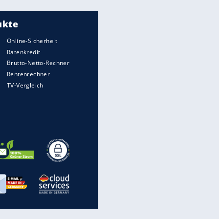
Meistgelesen
"Infanti-No Go":
Pressestimmen zum Verbleib
des FIFA-Chefs
Matthäus über Infantino:
"Nicht mehr mein Fußball"
Times: Infantino bietet WM-
Finale für Unterstützung
UEFA hält an FIFA-Boykott fest -