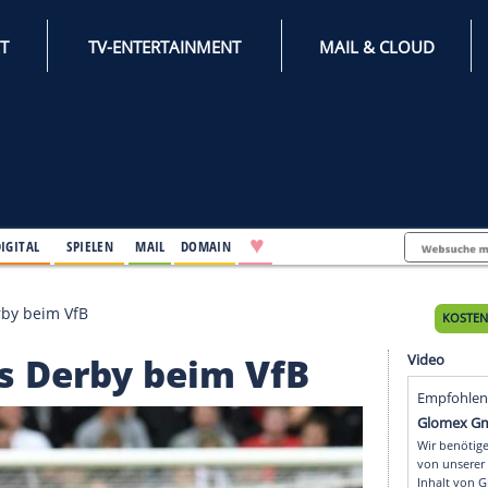
INTERNET
TV-ENTERTAINMENT
♥
IFESTYLE
DIGITAL
SPIELEN
MAIL
DOMAIN
furioses Derby beim VfB
rioses Derby beim VfB