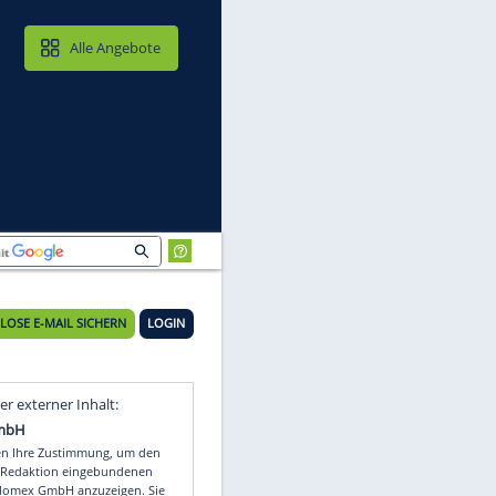
MAIL & CLOUD
Alle Angebote
KOSTENLOSE E-MAIL SICHERN
LOGIN
Video
Empfohlener externer Inhalt: