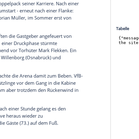
ich ersatzgeschwächten Stuttgarter, denen der
r gelingen wollte, war es die zweite Niederlage
eine Änderung vornehmen müssen,
Lukas Kübler
Kontaktperson in Corona-Quarantäne befindet. VfB-
weil die gleiche Elf aufs Feld, die auch beim 0:4
ngs zu rächen. Während die Stuttgarter mit
überhaupt keinen Zugriff fanden, schlugen die
 einem platzierten Kopfball, dann erhöhte der 21-
ter die Latte nach einem Eckball.
ndesliga-Doppelpack seiner Karriere. Nach einer
 ihren Traumstart - erneut nach einer Flanke:
-Torhüter
Florian Müller
, im Sommer erst von