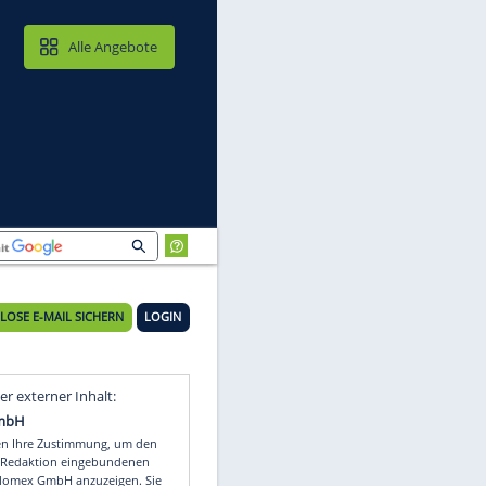
MAIL & CLOUD
Alle Angebote
KOSTENLOSE E-MAIL SICHERN
LOGIN
Video
Empfohlener externer Inhalt: