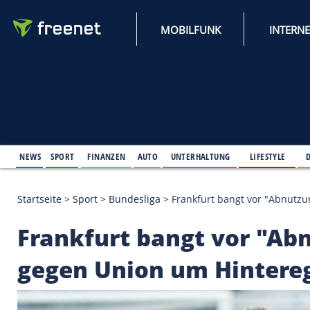
MOBILFUNK
NEWS
SPORT
FINANZEN
AUTO
UNTERHALTUNG
L
Startseite
>
Sport
>
Bundesliga
>
Frankfurt bangt 
Frankfurt bangt vo