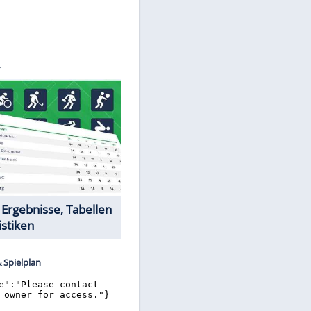
©
SID
Datencenter