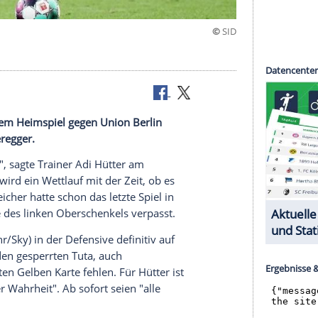
angt vor dem Heimspiel gegen
Union Berlin
artin Hinteregger
.