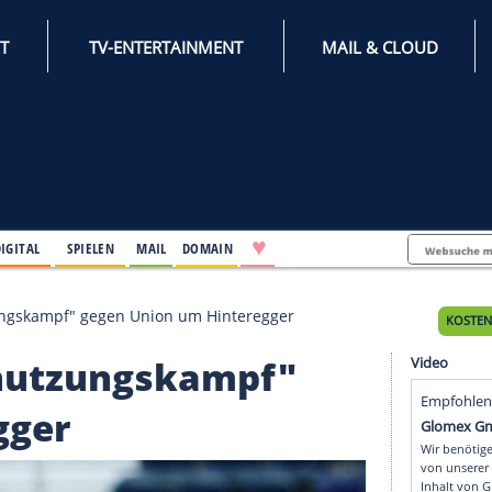
INTERNET
TV-ENTERTAINMENT
♥
IFESTYLE
DIGITAL
SPIELEN
MAIL
DOMAIN
vor "Abnutzungskampf" gegen Union um Hinteregger
r "Abnutzungskampf"