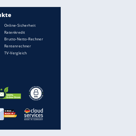
Meistgelesen
"Infanti-No Go":
Pressestimmen zum Verbleib
des FIFA-Chefs
UEFA hält an FIFA-Boykott fest -
CAF hält zu Infantino
Matthäus über Infantino:
"Nicht mehr mein Fußball"
Times: Infantino bietet WM-