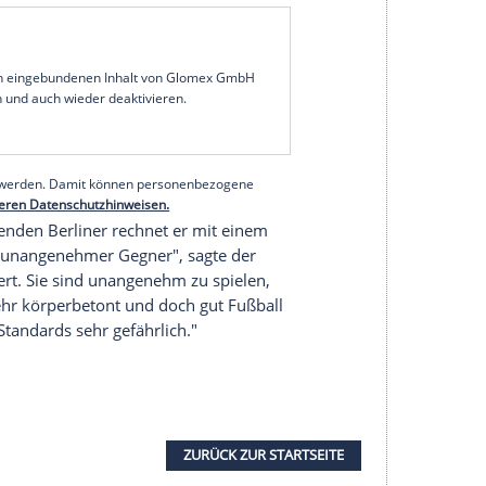
ell trainiert", sagte Trainer
Adi Hütter
am
denke, es wird ein Wettlauf mit der Zeit, ob es
er Österreicher hatte schon das letzte Spiel in
g der Faszie des linken Oberschenkels verpasst.
 (15.30 Uhr/Sky) in der Defensive definitiv auf
e sowie den gesperrten Tuta, auch
seiner fünften Gelben Karte fehlen. Für
Hütter
ist
n Monat der Wahrheit". Ab sofort seien "alle
serer Redaktion eingebundenen Inhalt von Glomex GmbH
nzeigen lassen und auch wieder deaktivieren.