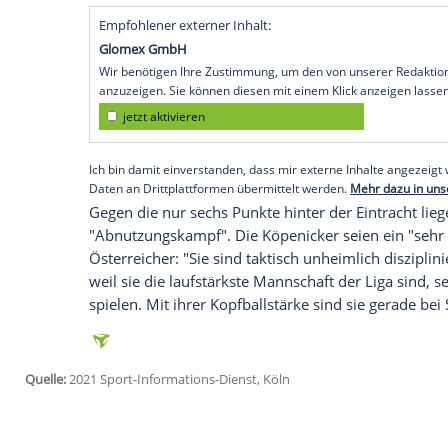
Frankfurt am Main
(SID) - "Er hat individu
Donnerstag auf der Pressekonferenz: "Ich 
sich bis zum Spiel am Samstag ausgeht." D
Leipzig
(1:1) wegen einer leichten Zerrun
Verzichten muss die Eintracht am Samstag
die verletzten
Erik Durm
und Almamy Tour
Mittelfeldspieler
Amin Younes
wird nach 
die Partie gegen Union der Auftakt "in de
Spiele Endspiele", sagte der 51-Jährige.
Empfohlener externer Inhalt:
Glomex GmbH
Wir benötigen Ihre Zustimmung, um den von un
anzuzeigen. Sie können diesen mit einem Klick a
jetzt aktivieren