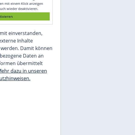
Glomex GmbH
Wir benötigen Ihre Zustimmung, um den
von unserer Redaktion eingebundenen
Inhalt von Glomex GmbH anzuzeigen. Sie
können diesen mit einem Klick anzeigen
lassen und auch wieder deaktivieren.
jetzt aktivieren
Ich bin damit einverstanden,
dass mir externe Inhalte
angezeigt werden. Damit können
personenbezogene Daten an
Drittplattformen übermittelt
werden.
Mehr dazu in unseren
Datenschutzhinweisen.