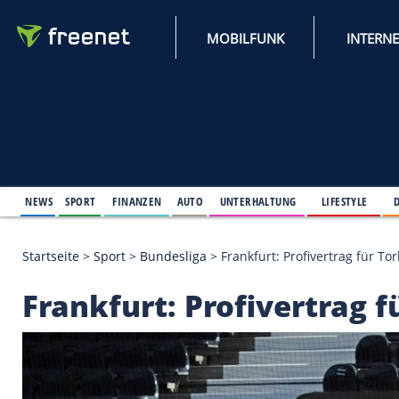
MOBILFUNK
NEWS
SPORT
FINANZEN
AUTO
UNTERHALTUNG
L
Startseite
>
Sport
>
Bundesliga
>
Frankfurt: Profive
Frankfurt: Profivert