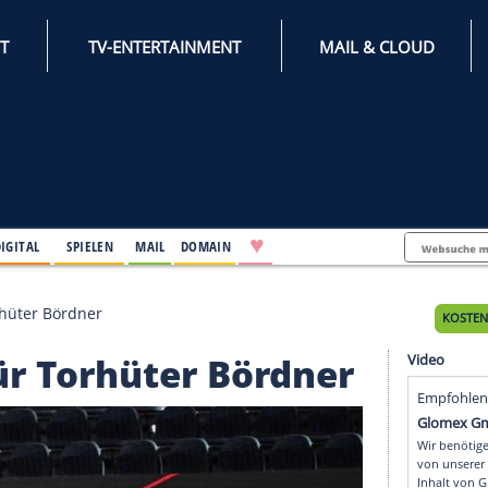
INTERNET
TV-ENTERTAINMENT
♥
IFESTYLE
DIGITAL
SPIELEN
MAIL
DOMAIN
rtrag für Torhüter Bördner
rag für Torhüter Bördn