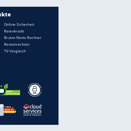
Meistgelesen
"Infanti-No Go":
Pressestimmen zum Verbleib
des FIFA-Chefs
Matthäus über Infantino:
"Nicht mehr mein Fußball"
Times: Infantino bietet WM-
Finale für Unterstützung
Medien: Infantino ruft FIFA-