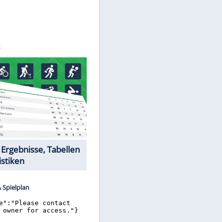
©
SID
Datencenter