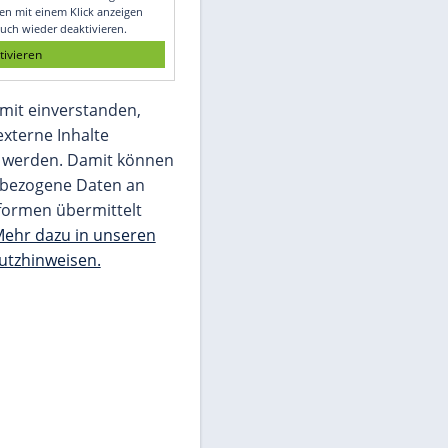
Glomex GmbH
Wir benötigen Ihre Zustimmung, um den
von unserer Redaktion eingebundenen
Inhalt von Glomex GmbH anzuzeigen. Sie
können diesen mit einem Klick anzeigen
lassen und auch wieder deaktivieren.
jetzt aktivieren
Ich bin damit einverstanden,
dass mir externe Inhalte
angezeigt werden. Damit können
personenbezogene Daten an
Drittplattformen übermittelt
werden.
Mehr dazu in unseren
Datenschutzhinweisen.