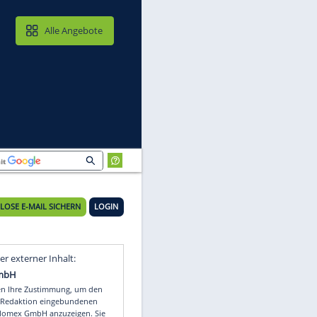
MAIL & CLOUD
Alle Angebote
n
22°C
KOSTENLOSE E-MAIL SICHERN
LOGIN
n
Video
Empfohlener externer Inhalt: