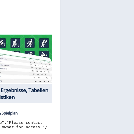
©
SID
Datencenter