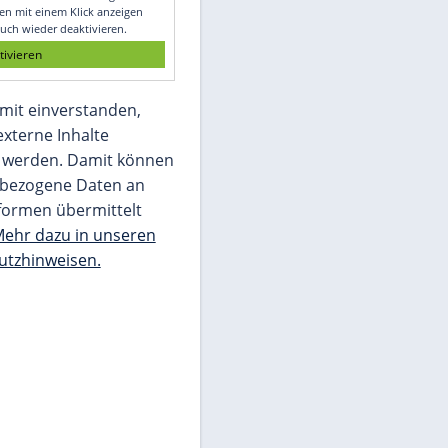
Glomex GmbH
Wir benötigen Ihre Zustimmung, um den
von unserer Redaktion eingebundenen
Inhalt von Glomex GmbH anzuzeigen. Sie
können diesen mit einem Klick anzeigen
lassen und auch wieder deaktivieren.
jetzt aktivieren
Ich bin damit einverstanden,
dass mir externe Inhalte
angezeigt werden. Damit können
personenbezogene Daten an
Drittplattformen übermittelt
werden.
Mehr dazu in unseren
Datenschutzhinweisen.