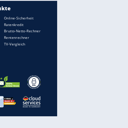
Meistgelesen
Matthäus über Infantino:
"Nicht mehr mein Fußball"
Medien: Infantino ruft FIFA-
Mitarbeiter zu Krisentreffen
Die spektakulärsten Handball-
Bilder
DFB: Ermittlungen im "Fall
Freigang" dauern noch an