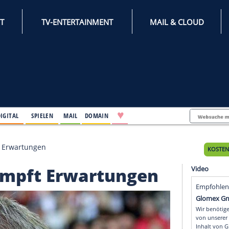
INTERNET
TV-ENTERTAINMENT
♥
IFESTYLE
DIGITAL
SPIELEN
MAIL
DOMAIN
Berli
nkel dämpft Erwartungen
el dämpft Erwartunge