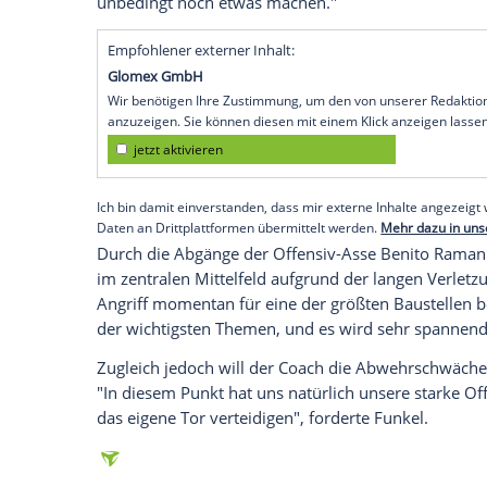
vor der zweiten Spielzeit im Oberhaus nac
träumen, das wäre Unsinn", sagte der 65
kicker. "Wir gehen das alles sehr realisti
Jahr knapper werden könnte. Wenn wir un
erneut eine Riesenleistung", meinte
Funk
Im Kader der Rheinländer sieht der frühe
Westerwald noch Handlungsbedarf. Trotz
Ampomah
,
Erik Thommy
, Bernard Tekp
fünf Spieler", sagte
Funkel
: "Wir suchen 
unbedingt noch etwas machen."
Empfohlener externer Inhalt:
Glomex GmbH
Wir benötigen Ihre Zustimmung, um den von un
anzuzeigen. Sie können diesen mit einem Klick a
jetzt aktivieren