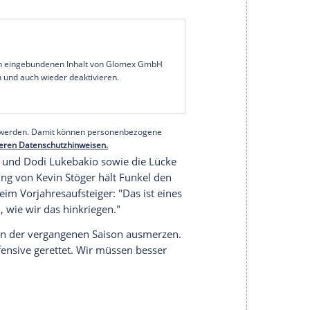
hdrücklich. "Es soll bloß keiner von Platz zehn
-Jährige in einem Interview mit dem Fachmagazin
sch an und stellen uns darauf ein, dass es dieses
term Strich knapp drinbleiben, dann ist das
el
weiter.
re Profi nach dem ersten Trainingslager im
 der jüngsten Verpflichtungen von
Nana
etey und
Zack Steffen
"brauchen wir noch vier oder
noch zwei oder drei Flügelspieler. Da müssen wir
serer Redaktion eingebundenen Inhalt von Glomex GmbH
nzeigen lassen und auch wieder deaktivieren.