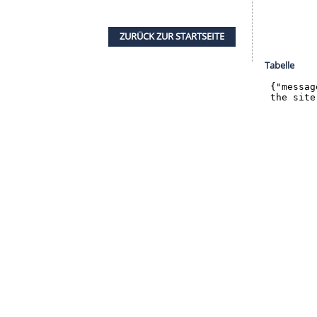
halte angezeigt werden. Damit können personenbezogene
r dazu in unseren Datenschutzhinweisen.
nito Raman
und Dodi Lukebakio sowie die Lücke
gen Verletzung von Kevin Stöger hält
Funkel
den
ustellen beim Vorjahresaufsteiger: "Das ist eines
r spannend, wie wir das hinkriegen."
ehrschwächen der vergangenen Saison ausmerzen.
e starke Offensive gerettet. Wir müssen besser
kel
.
ZURÜCK ZUR STARTS