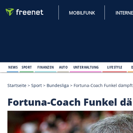
MOBILFUNK
NEWS
SPORT
FINANZEN
AUTO
UNTERHALTUNG
L
Startseite
>
Sport
>
Bundesliga
>
Fortuna-Coach Fu
Fortuna-Coach Funk