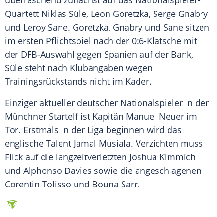
überraschend zunächst auf das Nationalspieler-
Quartett
Niklas Süle
,
Leon Goretzka
,
Serge Gnabry
und Leroy Sane.
Goretzka
,
Gnabry
und Sane sitzen
im ersten
Pflichtspiel
nach der 0:6-Klatsche mit
der
DFB-Auswahl
gegen Spanien auf der Bank,
Süle
steht nach Klubangaben wegen
Trainingsrückstands nicht im Kader.
Einziger aktueller deutscher Nationalspieler in der
Münchner Startelf ist Kapitän Manuel Neuer im
Tor. Erstmals in der Liga beginnen wird das
englische Talent Jamal Musiala. Verzichten muss
Flick
auf die langzeitverletzten Joshua Kimmich
und Alphonso Davies sowie die angeschlagenen
Corentin Tolisso und Bouna Sarr.