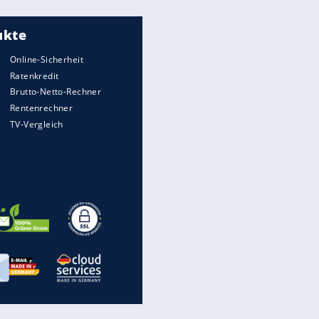
Meistgelesen
"Infanti-No Go":
Pressestimmen zum Verbleib
des FIFA-Chefs
UEFA hält an FIFA-Boykott fest -
CAF hält zu Infantino
Times: Infantino bietet WM-
Finale für Unterstützung
Matthäus über Infantino: