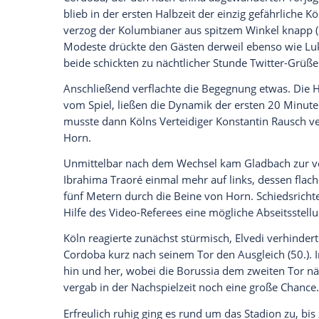
Vor 54.108 Zuschauern im ausverkauft
Kommando. Über die linke Seite stießen
bis zur Grundlinie vor und sorgten zeitw
Chancen fast im Minutentakt, die beste 
Metern in die Arme von Schlussmann
Ti
Nach nur 18 Minuten hatte die Borussia 
keinen einzigen. Der erste hätte allerdi
Cordoba
tauchte plötzlich frei vor
Yann 
parierte glänzend (19.). Insgesamt blieb
wechselte schnell die Seiten und gewann 
aus.
Cordoba
, der den nach China abgewande
blieb in der ersten Halbzeit der einzig g
verzog der Kolumbianer aus spitzem Wink
Modeste
drückte den Gästen derweil eb