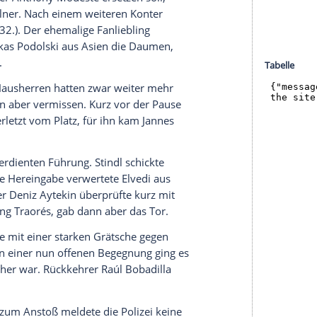
en Borussia-Park übernahm
Gladbach
schnell das
Thorgan Hazard
und
Oscar Wendt
immer wieder
eise für Chaos im FC-Strafraum. Die Folge waren
vergab Confed-Cup-Sieger
Lars Stindl
, der aus zehn
mo Horn
schoss (16.).
schon sieben Torschüsse auf dem Konto, der FC
ngs beinahe ins Ziel gefunden: Neuzugang
Jhon
Sommer
auf, der Schweizer Nationaltorhüter
 das Hecking-Team die spielfreudigere Mannschaft,
viele Zweikämpfe - einzig die Belohnung blieb
rten Torjäger
Anthony Modeste
ersetzen soll,
efährliche Kölner. Nach einem weiteren Konter
el knapp (32.). Der ehemalige Fanliebling
enso wie
Lukas Podolski
aus Asien die Daumen,