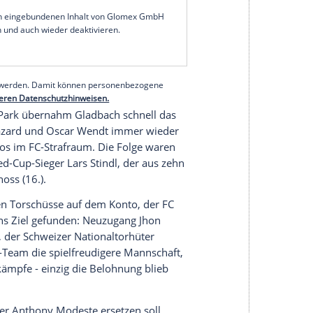
mit 1:0 (0:0) und rückte die zuletzt ins Wanken
 wieder zurecht.
in seiner 47. Erstliga-Begegnung sein Premieren-
nz gegen den Rivalen auf 48 Siege in 87
Gladbach
eine insgesamt überzeugende
gue-Teilnehmer
Köln
mit der altbekannten
ge blieb der FC auf fremden Plätzen ohne Sieg.
serer Redaktion eingebundenen Inhalt von Glomex GmbH
nzeigen lassen und auch wieder deaktivieren.
halte angezeigt werden. Damit können personenbezogene
r dazu in unseren Datenschutzhinweisen.