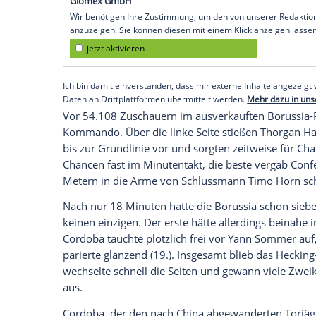
FC
Köln
in einer rasanten Partie verdient 
geratenen Verhältnisse am
Rhein
vorerst
Elvedi
(49.) erzielte kurz nach der Pause 
Tor für die Borussia, die ihre starke Bila
Bundesliga-Duellen schraubte. Während
Vorstellung zeigte, haderte Europa-Lea
Auswärtsschwäche. Zum achten Mal in Fol
Empfohlener externer Inhalt:
Glomex GmbH
Wir benötigen Ihre Zustimmung, um den von un
anzuzeigen. Sie können diesen mit einem Klick a
jetzt aktivieren
Ich bin damit einverstanden, dass mir externe In
Daten an Drittplattformen übermittelt werden.
Meh