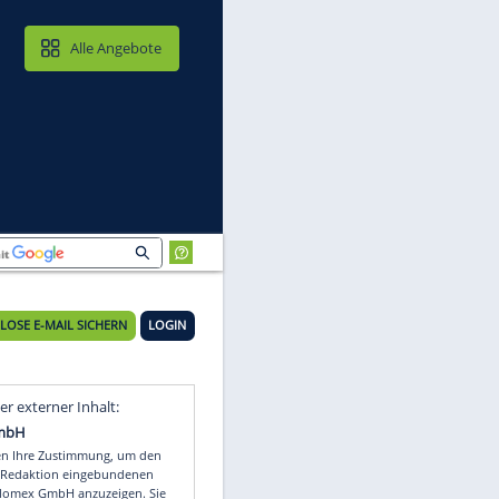
MAIL & CLOUD
Alle Angebote
KOSTENLOSE E-MAIL SICHERN
LOGIN
Video
Empfohlener externer Inhalt: