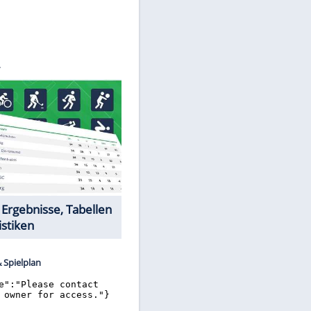
©
SID
Datencenter