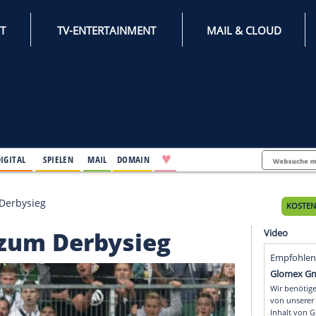
INTERNET
TV-ENTERTAINMENT
♥
IFESTYLE
DIGITAL
SPIELEN
MAIL
DOMAIN
adbach zum Derbysieg
bach zum Derbysieg