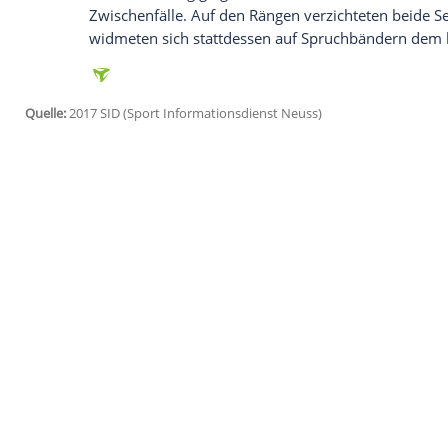
beide schickten zu nächtlicher Stunde Tw
Anschließend verflachte die Begegnung 
vom Spiel, ließen die Dynamik der erste
musste dann
Kölns
Verteidiger Konstanti
Horn.
Unmittelbar nach dem Wechsel kam
Gla
Ibrahima Traoré einmal mehr auf links, 
fünf Metern durch die Beine von Horn. Sc
Hilfe des Video-Referees eine mögliche A
Köln
reagierte zunächst stürmisch,
Elvedi
Cordoba
kurz nach seinem Tor den Ausgle
hin und her, wobei die Borussia dem zwe
vergab in der Nachspielzeit noch eine gr