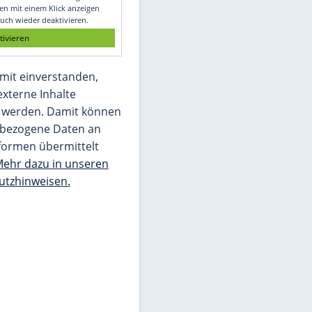
Glomex GmbH
Wir benötigen Ihre Zustimmung, um den
von unserer Redaktion eingebundenen
Inhalt von Glomex GmbH anzuzeigen. Sie
können diesen mit einem Klick anzeigen
lassen und auch wieder deaktivieren.
jetzt aktivieren
Ich bin damit einverstanden,
dass mir externe Inhalte
angezeigt werden. Damit können
personenbezogene Daten an
Drittplattformen übermittelt
werden.
Mehr dazu in unseren
Datenschutzhinweisen.