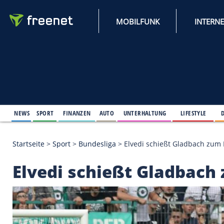
MOBILFUNK
NEWS
SPORT
FINANZEN
AUTO
UNTERHALTUNG
L
Startseite
>
Sport
>
Bundesliga
>
Elvedi schießt Gl
Elvedi schießt Glad