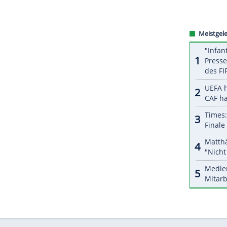
dion zu, bis zum Anstoß meldete die Polizei keine
ten beide Seiten auf Choreographien und
ndern dem ligaweiten Protest gegen den DFB.
ZURÜCK ZUR STARTS