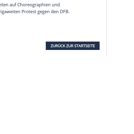
itter-Grüße.
etwas. Die Hausherren hatten zwar weiter mehr
n 20 Minuten aber vermissen. Kurz vor der Pause
n Rausch verletzt vom Platz, für ihn kam Jannes
dbach
zur verdienten Führung.
Stindl
schickte
dessen flache Hereingabe verwertete
Elvedi
aus
hiedsrichter Deniz Aytekin überprüfte kurz mit
bseitsstellung Traorés, gab dann aber das Tor.
verhinderte mit einer starken Grätsche gegen
ich (50.). In einer nun offenen Begegnung ging es
iten Tor näher war. Rückkehrer Raúl Bobadilla
oße Chance.