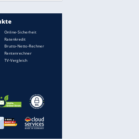
Meistgelesen
"Infanti-No Go":
Pressestimmen zum Verbleib
des FIFA-Chefs
UEFA hält an FIFA-Boykott fest -
CAF hält zu Infantino
Times: Infantino bietet WM-
Finale für Unterstützung
Millionendeal perfekt: