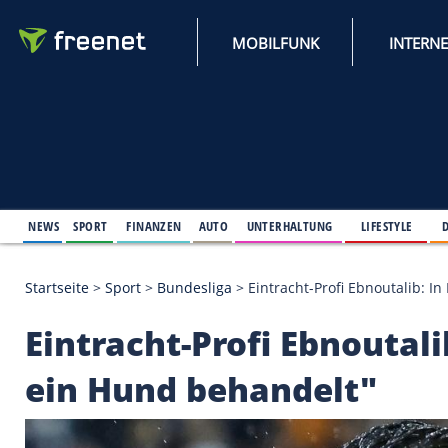
MOBILFUNK
NEWS
SPORT
FINANZEN
AUTO
UNTERHALTUNG
L
Startseite
>
Sport
>
Bundesliga
>
Eintracht-Profi Eb
Eintracht-Profi Ebnou