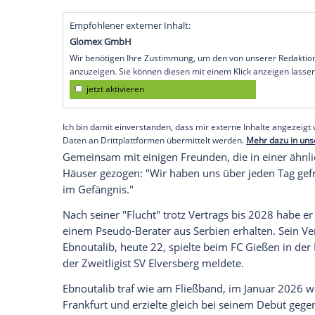
Frankfurt auch ganz düstere Zeiten erlebt.
"in ein richtiges Drecks-Appartement" ge
Hochhaus." Mit schimmeligem Bad und Ka
Entgegen der Zusage eines dubiosen Berat
gelandet, beim ersten Profi-Training wu
"Die haben mich wie einen Hund behandel
sagte er im 11Freunde-Gespräch. Doch e
Knebelvertrages sei er schließlich unter 
worden.
Empfohlener externer Inhalt:
Glomex GmbH
Wir benötigen Ihre Zustimmung, um den von un
anzuzeigen. Sie können diesen mit einem Klick a
jetzt aktivieren