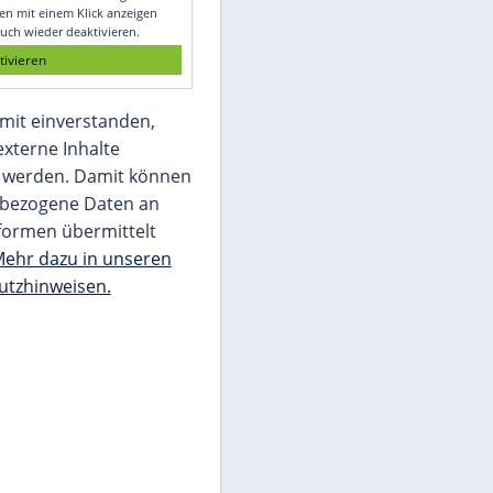
Glomex GmbH
Wir benötigen Ihre Zustimmung, um den
von unserer Redaktion eingebundenen
Inhalt von Glomex GmbH anzuzeigen. Sie
können diesen mit einem Klick anzeigen
lassen und auch wieder deaktivieren.
jetzt aktivieren
Ich bin damit einverstanden,
dass mir externe Inhalte
angezeigt werden. Damit können
personenbezogene Daten an
Drittplattformen übermittelt
werden.
Mehr dazu in unseren
Datenschutzhinweisen.