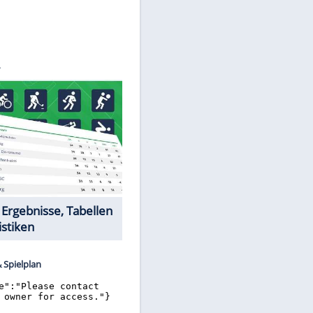
 Hubbs
Datencenter