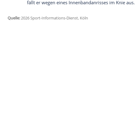
Ich bin damit einverstanden, dass mir externe In
Daten an Drittplattformen übermittelt werden.
Meh
Gemeinsam mit einigen Freunden, die in e
Häuser gezogen: "Wir haben uns über jede
im Gefängnis."
Nach seiner "Flucht" trotz Vertrags bi
einem Pseudo-Berater aus Serbien erhalte
Ebnoutalib, heute 22, spielte beim FC Gie
der Zweitligist SV Elversberg meldete.
Ebnoutalib traf wie am Fließband, im Jan
Frankfurt und erzielte gleich bei seinem
fällt er wegen eines Innenbandanrisses i
Quelle:
2026 Sport-Informations-Dienst, Köln