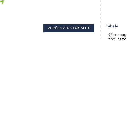
halte angezeigt werden. Damit können personenbezogene
r dazu in unseren Datenschutzhinweisen.
iner ähnlichen Situation waren, sei er um die
n Tag gefreut, der vorbei war. Ein bisschen wie
s 2028 habe er 2023 am Telefon Morddrohungen von
n. Sein Vertrag wurde schließlich aufgelöst,
ßen in der Regionalliga - bis sich im Januar 2025
uar 2026 wechselte er schließlich zu Eintracht
 Debüt gegen Borussia Dortmund ein Tor. Derzeit
m Knie aus.