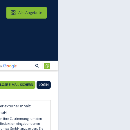
MAIL & CLOUD
Alle Angebote
KOSTENLOSE E-MAIL SICHERN
LOGIN
Video
Empfohlener externer Inhalt: