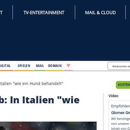
INTERNET
TV-ENTERTAINMENT
♥
IFESTYLE
DIGITAL
SPIELEN
MAIL
DOMAIN
noutalib: In Italien "wie ein Hund behandelt"
talib: In Italien "wie