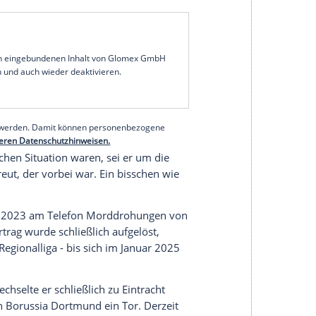
 In Italien sei er beim AC Perugia als 18-Jähriger
steckt worden: "Zu zehnt. In irgendeinem
kerlaken-Befall.
ers sei er bei der U19 des Serie-B-Klubs
rde er vom Trainer angeschrien und weggeschickt:
t. Ich dachte: Das war's, ich komme nie wieder",
r kam wieder. Bei der Unterzeichnung seines
Druck gesetzt und über die Laufzeit getäuscht
serer Redaktion eingebundenen Inhalt von Glomex GmbH
nzeigen lassen und auch wieder deaktivieren.