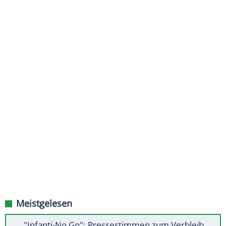
Meistgelesen
"Infanti-No Go": Pressestimmen zum Verbleib