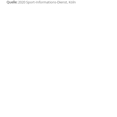
Hamburg
(SID) - Die Partie gegen den Fu
12. September (15.30 Uhr/Sky) bei den
N
Der Regionalligist und brandenburgische 
Erklärung seine Entscheidung mit den e
Coronavirus-Pandemie und der Schaffung
Übertragung. Dies veranlasse ihn, aus w
Bundesliga-Siebten zu tauschen.
Quelle:
2020 Sport-Informations-Dienst, Köln