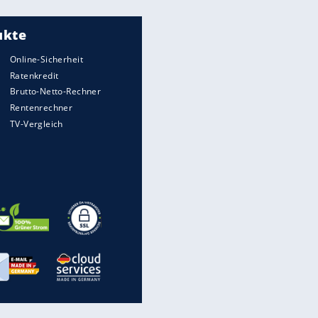
Meistgelesen
"Infanti-No Go":
Pressestimmen zum Verbleib
des FIFA-Chefs
Matthäus über Infantino:
"Nicht mehr mein Fußball"
Times: Infantino bietet WM-
Finale für Unterstützung
Medien: Infantino ruft FIFA-