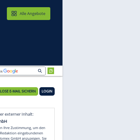
MAIL & CLOUD
Alle Angebote
KOSTENLOSE E-MAIL SICHERN
LOGIN
Video
Empfohlener externer Inhalt: