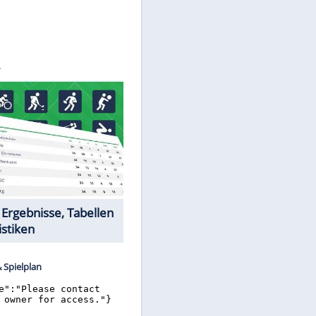
©
SID
Datencenter