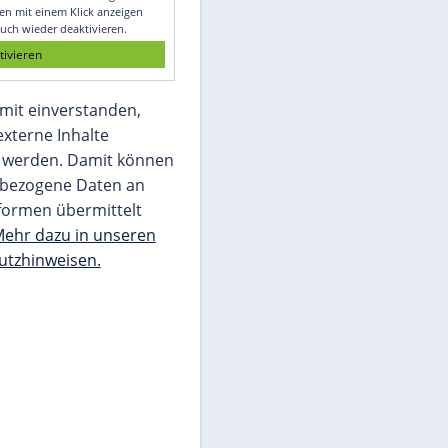
Glomex GmbH
Wir benötigen Ihre Zustimmung, um den
von unserer Redaktion eingebundenen
Inhalt von Glomex GmbH anzuzeigen. Sie
können diesen mit einem Klick anzeigen
lassen und auch wieder deaktivieren.
jetzt aktivieren
Ich bin damit einverstanden,
dass mir externe Inhalte
angezeigt werden. Damit können
personenbezogene Daten an
Drittplattformen übermittelt
werden.
Mehr dazu in unseren
Datenschutzhinweisen.