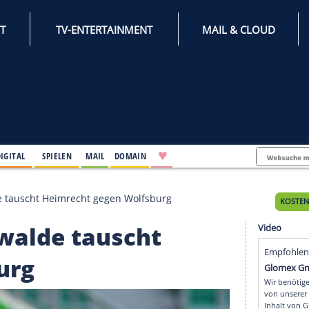
INTERNET
TV-ENTERTAINMENT
♥
IFESTYLE
DIGITAL
SPIELEN
MAIL
DOMAIN
ürstenwalde tauscht Heimrecht gegen Wolfsburg
stenwalde tauscht