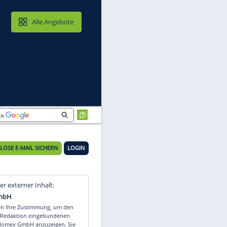
MAIL & CLOUD
Alle Angebote
KOSTENLOSE E-MAIL SICHERN
LOGIN
Video
Empfohlener externer Inhalt: