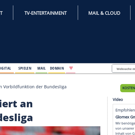
INTERNET
TV-ENTERTAINMENT
♥
IFESTYLE
DIGITAL
SPIELEN
MAIL
DOMAIN
 appelliert an Vorbildfunktion der Bundesliga
ppelliert an