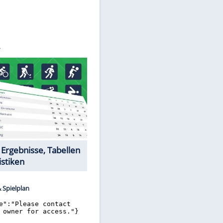
©
SID
Datencenter