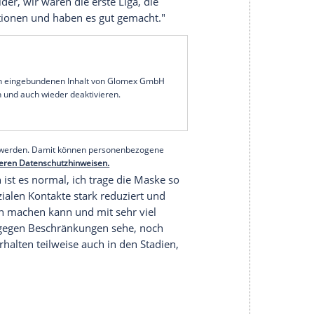
er
Hansi Flick
hat mit Blick auf die aktuelle
olidarität und Verantwortungsbewusstsein in
ituation, in die wir durch sehr viel Leichtsinn
Freitag und verwies dabei auf die
Vorbildfunktion
Verbots von Zuschauern den Spielbetrieb fortsetzen
 das ist wichtig, weil viele Berufsgruppen leiden.
legiert und müssen schauen, dass wir vorbildlich mit
nte dabei ausdrücklich die Signalwirkung, die
ind Vorbilder, wir waren die erste Liga, die
Ligen und Nationen und haben es gut gemacht."
serer Redaktion eingebundenen Inhalt von Glomex GmbH
nzeigen lassen und auch wieder deaktivieren.