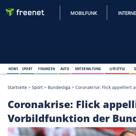
MOBILFUNK
NEWS
SPORT
FINANZEN
AUTO
UNTERHALTUNG
L
Startseite
>
Sport
>
Bundesliga
>
Coronakrise: Flick
Coronakrise: Flick a