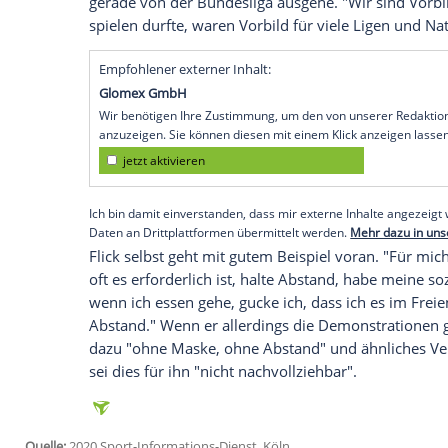
München
(SID) -
Bayern Münchens
Train
Entwicklung der Corona-Pandemie mehr S
Deutschland
angemahnt. "Wir haben eine S
wieder reingekommen sind", sagte er am 
der
Fußball-Bundesliga
, die trotz eines 
darf.
"Wir müssen die Situation so akzeptieren,
Da ist Solidarität gefragt. Wir sind privi
der Sache umgehen", sagte
Flick
. Er beto
gerade von der Bundesliga ausgehe. "Wir s
spielen durfte, waren Vorbild für viele 
Empfohlener externer Inhalt:
Glomex GmbH
Wir benötigen Ihre Zustimmung, um den von un
anzuzeigen. Sie können diesen mit einem Klick a