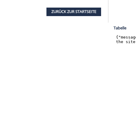
halte angezeigt werden. Damit können personenbezogene
r dazu in unseren Datenschutzhinweisen.
. "Für mich ist es normal, ich trage die Maske so
abe meine sozialen Kontakte stark reduziert und
 es im Freien machen kann und mit sehr viel
strationen gegen Beschränkungen sehe, noch
liches Verhalten teilweise auch in den Stadien,
ZURÜCK ZUR STARTS