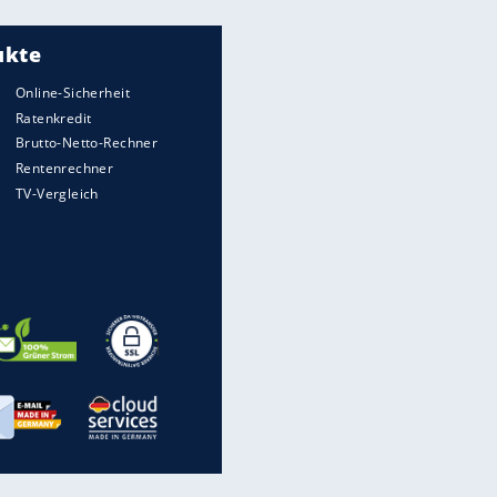
Meistgelesen
"Infanti-No Go":
Pressestimmen zum Verbleib
des FIFA-Chefs
UEFA hält an FIFA-Boykott fest -
CAF hält zu Infantino
Times: Infantino bietet WM-
Finale für Unterstützung
FIFA stärkt Infantino - und holt