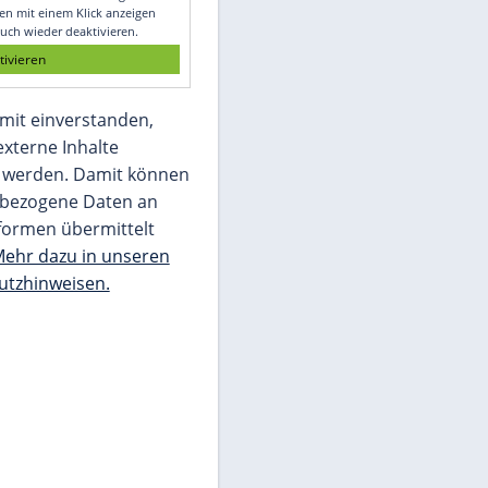
Glomex GmbH
Wir benötigen Ihre Zustimmung, um den
von unserer Redaktion eingebundenen
Inhalt von Glomex GmbH anzuzeigen. Sie
können diesen mit einem Klick anzeigen
lassen und auch wieder deaktivieren.
jetzt aktivieren
Ich bin damit einverstanden,
dass mir externe Inhalte
angezeigt werden. Damit können
personenbezogene Daten an
Drittplattformen übermittelt
werden.
Mehr dazu in unseren
Datenschutzhinweisen.