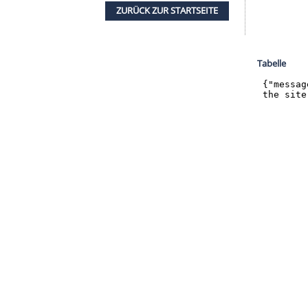
halte angezeigt werden. Damit können personenbezogene
r dazu in unseren Datenschutzhinweisen.
en große Ziele. "Ich möchte mit dem Klub
innen und den Fans viel Freude bereiten." Auf
mmt, scheint ihm egal zu sein: "Ich kann vorne
aucht, bin ich bereit. Ich will dem Team helfen und
ZURÜCK ZUR STARTS