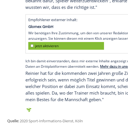
Köln
(SID) - Bei Neuzugang Reinier von V
Vergleiche mit seinem brasilianischen 
Druck". Es sei für den 18-Jährigen eher 
zu werden. Aber ich möchte zeigen, welch
Kaka sein, ich möchte Reinier sein", sagt
Medienrunde.
Reinier war vergangene Woche vom spa
auf Leihbasis zum
BVB
gewechselt. Über
"haben ich und meine Familie kein zweit
bekannt dafür, Spieler weiterzuentwickeln
wussten wir, dass es die richtige ist."
Empfohlener externer Inhalt:
Glomex GmbH
Wir benötigen Ihre Zustimmung, um den von un
anzuzeigen. Sie können diesen mit einem Klick a