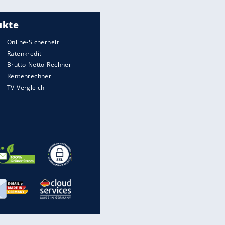
Meistgelesen
"Infanti-No Go":
Pressestimmen zum Verbleib
des FIFA-Chefs
UEFA hält an FIFA-Boykott fest -
CAF hält zu Infantino
Matthäus über Infantino:
"Nicht mehr mein Fußball"
Times: Infantino bietet WM-