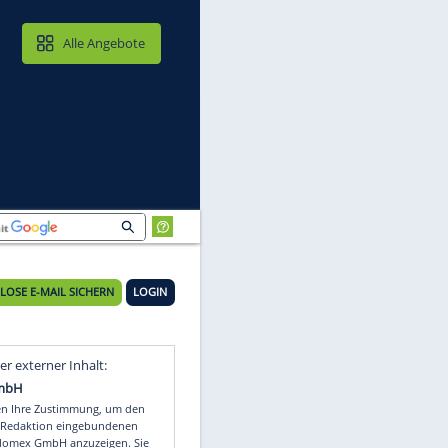
MAIL & CLOUD
Alle Angebote
KOSTENLOSE E-MAIL SICHERN
LOGIN
Video
Empfohlener externer Inhalt: