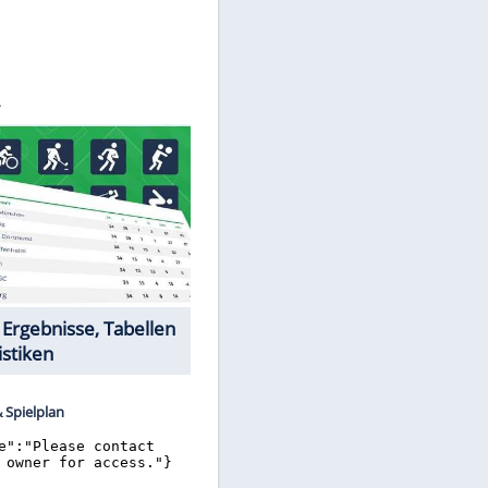
©
SID
Datencenter