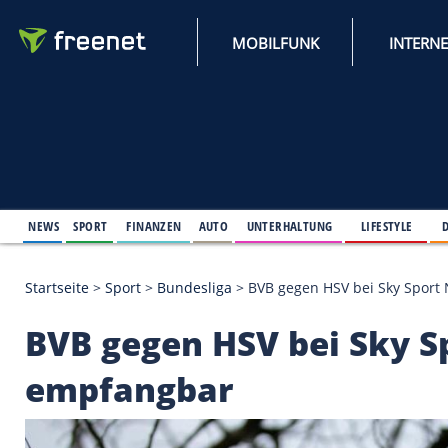
MOBILFUNK
NEWS
SPORT
FINANZEN
AUTO
UNTERHALTUNG
L
Startseite
>
Sport
>
Bundesliga
>
BVB gegen HSV bei
BVB gegen HSV bei S