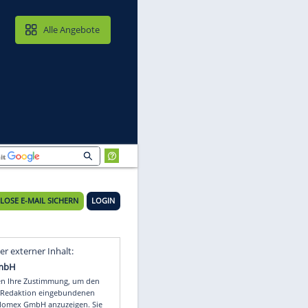
MAIL & CLOUD
Alle Angebote
KOSTENLOSE E-MAIL SICHERN
LOGIN
Video
Empfohlener externer Inhalt: