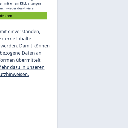
Glomex GmbH
Wir benötigen Ihre Zustimmung, um den
von unserer Redaktion eingebundenen
Inhalt von Glomex GmbH anzuzeigen. Sie
können diesen mit einem Klick anzeigen
lassen und auch wieder deaktivieren.
jetzt aktivieren
Ich bin damit einverstanden,
dass mir externe Inhalte
angezeigt werden. Damit können
personenbezogene Daten an
Drittplattformen übermittelt
werden.
Mehr dazu in unseren
Datenschutzhinweisen.