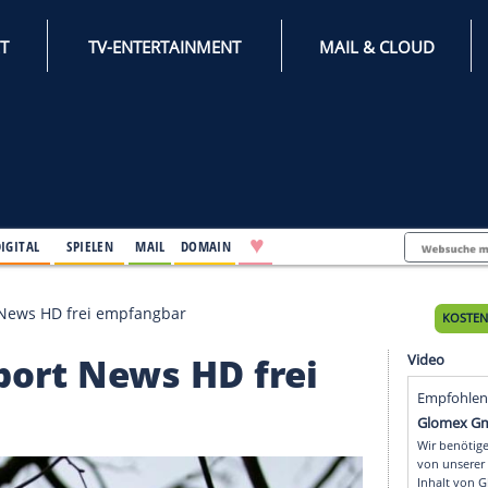
INTERNET
TV-ENTERTAINMENT
♥
IFESTYLE
DIGITAL
SPIELEN
MAIL
DOMAIN
 Sky Sport News HD frei empfangbar
ky Sport News HD frei