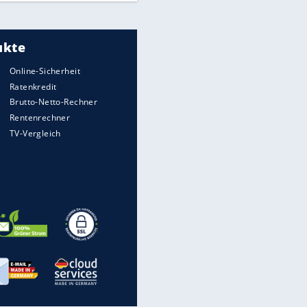
Meistgelesen
"Infanti-No Go":
Pressestimmen zum Verbleib
des FIFA-Chefs
UEFA hält an FIFA-Boykott fest -
CAF hält zu Infantino
Times: Infantino bietet WM-
Finale für Unterstützung
Medien: Infantino ruft FIFA-