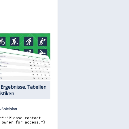
©
SID
Datencenter