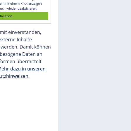
Glomex GmbH
Wir benötigen Ihre Zustimmung, um den
von unserer Redaktion eingebundenen
Inhalt von Glomex GmbH anzuzeigen. Sie
können diesen mit einem Klick anzeigen
lassen und auch wieder deaktivieren.
jetzt aktivieren
Ich bin damit einverstanden,
dass mir externe Inhalte
angezeigt werden. Damit können
personenbezogene Daten an
Drittplattformen übermittelt
werden.
Mehr dazu in unseren
Datenschutzhinweisen.