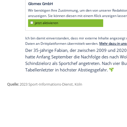
Geschäftsführer
Patrick Fabian
verzichte
gesundheitlichen Gründen temporär nich
Marc Lettau, seit Anfang des Jahres Tech
"Wir werden
Patrick Fabian
in jeglicher 
Vorstandsvorsitzende
Hans-Peter Villis: "
bitten um
Verständnis
, dass wir mit Blic
weiteren Auskünfte erteilen werden."
Empfohlener externer Inhalt:
Glomex GmbH
Wir benötigen Ihre Zustimmung, um den von un
anzuzeigen. Sie können diesen mit einem Klick a
jetzt aktivieren
Ich bin damit einverstanden, dass mir externe In