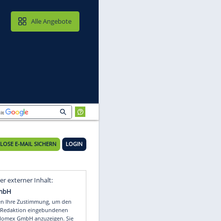
MAIL & CLOUD
Alle Angebote
KOSTENLOSE E-MAIL SICHERN
LOGIN
Video
Empfohlener externer Inhalt: