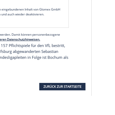
n
. Der Ex-Profi steht nach Angaben des
Klubs
"aus
t zur Verfügung". Seine
Aufgaben
übernimmt
nischer
Direktor
bei den
Westfalen
.
Form unterstützen", sagte der
Er hat uns über seine Situation informiert. Wir
k auf den
Schutz
seiner
Privatsphäre
keine
serer Redaktion eingebundenen Inhalt von Glomex GmbH
nzeigen lassen und auch wieder deaktivieren.
halte angezeigt werden. Damit können personenbezogene