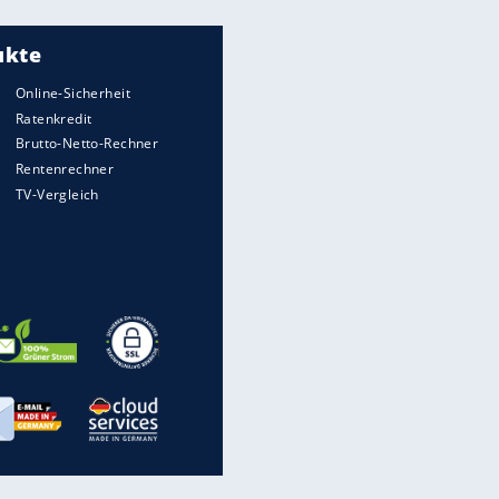
Meistgelesen
"Infanti-No Go":
Pressestimmen zum Verbleib
des FIFA-Chefs
Matthäus über Infantino:
"Nicht mehr mein Fußball"
Times: Infantino bietet WM-
Finale für Unterstützung
UEFA hält an FIFA-Boykott fest -