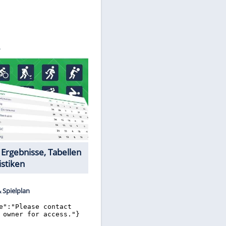
©
SID
Datencenter