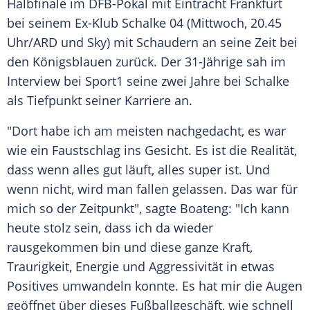
Halbfinale
im
DFB-Pokal
mit
Eintracht Frankfurt
bei seinem Ex-Klub
Schalke 04
(Mittwoch, 20.45
Uhr/
ARD
und Sky) mit
Schaudern
an seine Zeit bei
den
Königsblauen
zurück. Der 31-Jährige sah im
Interview bei
Sport1
seine zwei Jahre bei
Schalke
als Tiefpunkt seiner Karriere an.
"Dort habe ich am meisten nachgedacht, es war
wie ein
Faustschlag
ins Gesicht. Es ist die Realität,
dass wenn alles gut läuft, alles super ist. Und
wenn nicht, wird man fallen gelassen. Das war für
mich so der Zeitpunkt", sagte
Boateng
: "Ich kann
heute stolz sein, dass ich da wieder
rausgekommen bin und diese ganze Kraft,
Traurigkeit, Energie und Aggressivität in etwas
Positives umwandeln konnte. Es hat mir die Augen
geöffnet über dieses Fußballgeschäft, wie schnell