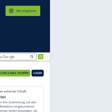
MAIL & CLOUD
Alle Angebote
KOSTENLOSE E-MAIL SICHERN
LOGIN
Video
Empfohlener externer Inhalt: