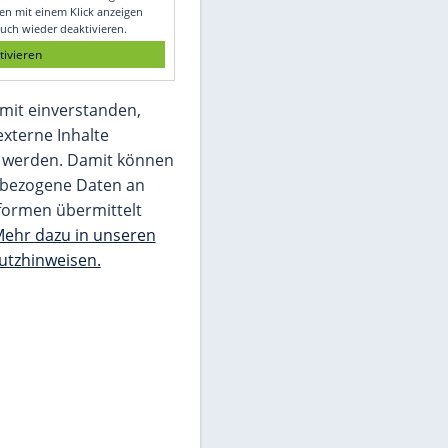
Glomex GmbH
Wir benötigen Ihre Zustimmung, um den
von unserer Redaktion eingebundenen
Inhalt von Glomex GmbH anzuzeigen. Sie
können diesen mit einem Klick anzeigen
lassen und auch wieder deaktivieren.
jetzt aktivieren
Ich bin damit einverstanden,
dass mir externe Inhalte
angezeigt werden. Damit können
personenbezogene Daten an
Drittplattformen übermittelt
werden.
Mehr dazu in unseren
Datenschutzhinweisen.