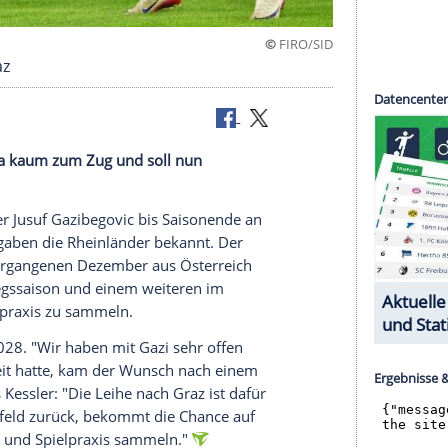
©
FI
Ex-Klub Graz
er Bundesliga kaum zum Zug und soll nun
nzungsspieler Jusuf Gazibegovic bis Saisonende an