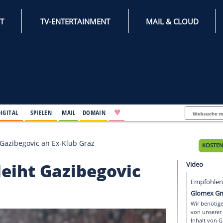
INTERNET
TV-ENTERTAINMENT
♥
IFESTYLE
DIGITAL
SPIELEN
MAIL
DOMAIN
ln verleiht Gazibegovic an Ex-Klub Graz
 verleiht Gazibegovic