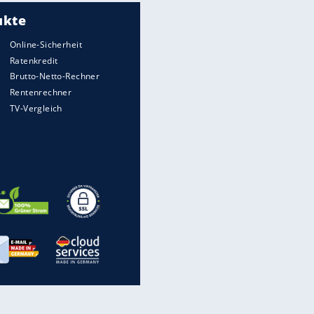
Meistgelesen
Matthäus über Infantino:
"Nicht mehr mein Fußball"
Medien: Infantino ruft FIFA-
Mitarbeiter zu Krisentreffen
Die spektakulärsten Handball-
Bilder
DFB: Ermittlungen im "Fall
Freigang" dauern noch an