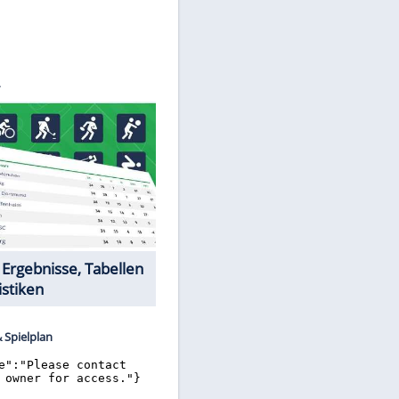
RO/SID
Datencenter