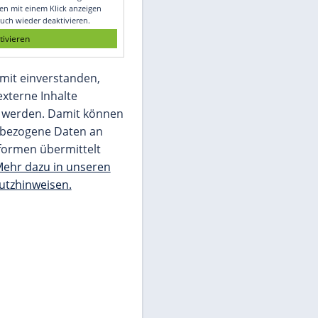
Glomex GmbH
Wir benötigen Ihre Zustimmung, um den
von unserer Redaktion eingebundenen
Inhalt von Glomex GmbH anzuzeigen. Sie
können diesen mit einem Klick anzeigen
lassen und auch wieder deaktivieren.
jetzt aktivieren
Ich bin damit einverstanden,
dass mir externe Inhalte
angezeigt werden. Damit können
personenbezogene Daten an
Drittplattformen übermittelt
werden.
Mehr dazu in unseren
Datenschutzhinweisen.