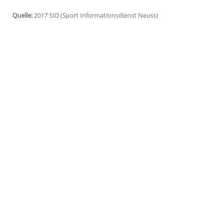
Leverkusen
(SID) - Bundesligist
Bayer Le
Trainer
Heiko Herrlich
von
Jahn Regensb
Offensichtlich verpassten die Oberpfälze
die Vertragsverlängerung mit dem 45-Jäh
Der bestehende Vertrag mit dem SSV Jahn 
vertragslos. Das berichtet die Bild-Zeitu
innerhalb von 48 Stunden zu einer Einigu
Herrlich
musste Bayer nicht zahlen.
Quelle:
2017 SID (Sport Informationsdienst Neuss)