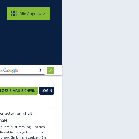
MAIL & CLOUD
Alle Angebote
KOSTENLOSE E-MAIL SICHERN
LOGIN
Video
Empfohlener externer Inhalt: