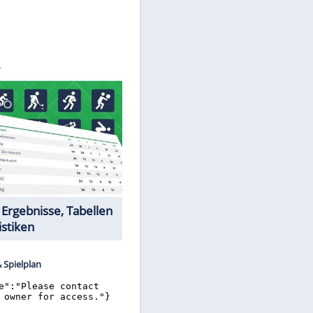
©
SID
Datencenter