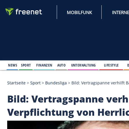
MOBILFUNK
NEWS
SPORT
FINANZEN
AUTO
UNTERHALTUNG
L
Startseite
>
Sport
>
Bundesliga
>
Bild: Vertragspann
Bild: Vertragspanne 