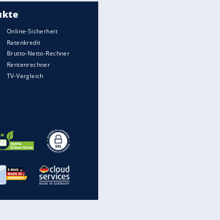
Meistgelesen
Matthäus über Infantino:
"Nicht mehr mein Fußball"
Medien: Infantino ruft FIFA-
Mitarbeiter zu Krisentreffen
Die spektakulärsten Handball-
Bilder
DFB: Ermittlungen im "Fall
Freigang" dauern noch an