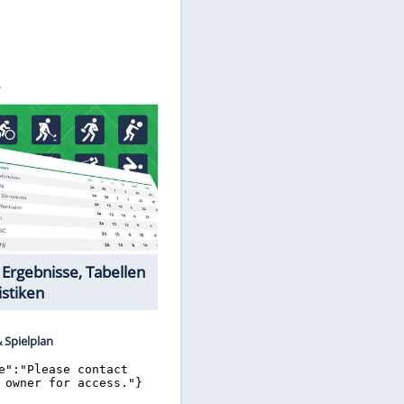
©
SID
Datencenter