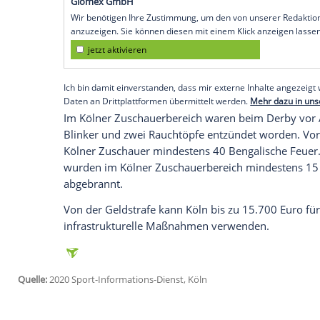
Geldstrafe
in Höhe von 47.000 Euro, wei
Fortuna Düsseldorf
am 3. November 2019
hatten.
Wie bei allen Verfahren, die noch aus de
Kontrollausschuss und
Sportgericht
auch 
Strafrabatt von etwa 25 Prozent. Der Ver
rechtskräftig.
Empfohlener externer Inhalt:
Glomex GmbH
Wir benötigen Ihre Zustimmung, um den von un
anzuzeigen. Sie können diesen mit einem Klick a
jetzt aktivieren
Ich bin damit einverstanden, dass mir externe In
Daten an Drittplattformen übermittelt werden.
Meh