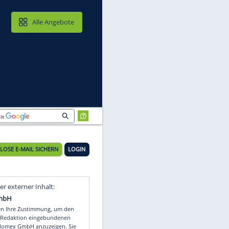
MAIL & CLOUD
Alle Angebote
KOSTENLOSE E-MAIL SICHERN
LOGIN
Video
Empfohlener externer Inhalt: