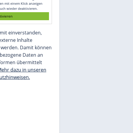
Glomex GmbH
Wir benötigen Ihre Zustimmung, um den
von unserer Redaktion eingebundenen
Inhalt von Glomex GmbH anzuzeigen. Sie
können diesen mit einem Klick anzeigen
lassen und auch wieder deaktivieren.
jetzt aktivieren
Ich bin damit einverstanden,
dass mir externe Inhalte
angezeigt werden. Damit können
personenbezogene Daten an
Drittplattformen übermittelt
werden.
Mehr dazu in unseren
Datenschutzhinweisen.