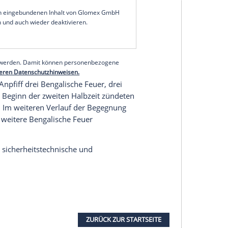
l seine Anhänger beim rheinischen Derby bei
 mehrfach Bengalische Feuer abgebrannt
m Jahr 2019 datierten, gewährten
in diesem Fall wegen der Coronakrise einen
ein hat dem Urteil zugestimmt, es ist damit
serer Redaktion eingebundenen Inhalt von Glomex GmbH
nzeigen lassen und auch wieder deaktivieren.
halte angezeigt werden. Damit können personenbezogene
r dazu in unseren Datenschutzhinweisen.