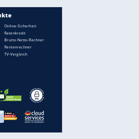
Meistgelesen
"Infanti-No Go":
Pressestimmen zum Verbleib
des FIFA-Chefs
UEFA hält an FIFA-Boykott fest -
CAF hält zu Infantino
Matthäus über Infantino:
"Nicht mehr mein Fußball"
Times: Infantino bietet WM-