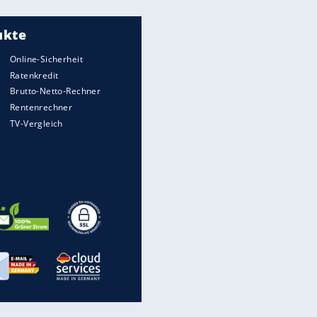
Meistgelesen
"Infanti-No Go":
Pressestimmen zum Verbleib
des FIFA-Chefs
Matthäus über Infantino:
"Nicht mehr mein Fußball"
Times: Infantino bietet WM-
Finale für Unterstützung
Medien: Infantino ruft FIFA-