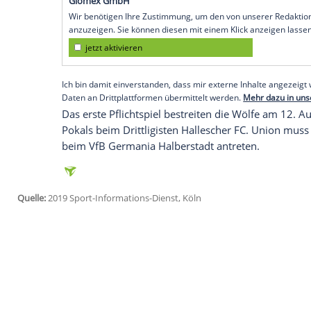
Anif
(SID) - Beim 1:1 (1:0) im
Testspiel
geg
Dortmunder nach seiner Knieverletzung er
wurde über viermal 30 Minuten ausgetra
Sebastian Andersson
(2.) brachte Union 
erzielte den Ausgleich für die Wölfe, die
ungeschlagen bleiben.
Subotic
spielte im
in der Pause durch Michael Parensen erse
Empfohlener externer Inhalt:
Glomex GmbH
Wir benötigen Ihre Zustimmung, um den von un
anzuzeigen. Sie können diesen mit einem Klick a
jetzt aktivieren
Ich bin damit einverstanden, dass mir externe In
Daten an Drittplattformen übermittelt werden.
Meh