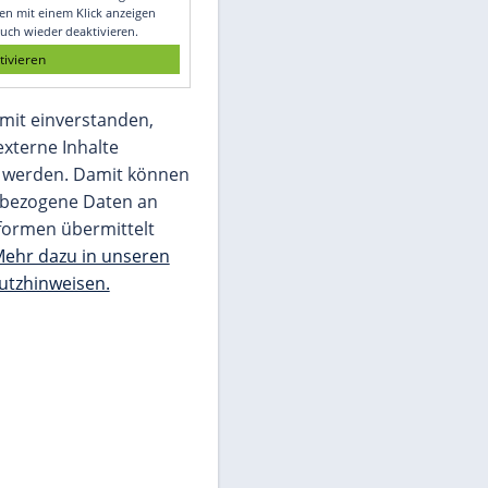
Glomex GmbH
Wir benötigen Ihre Zustimmung, um den
von unserer Redaktion eingebundenen
Inhalt von Glomex GmbH anzuzeigen. Sie
können diesen mit einem Klick anzeigen
lassen und auch wieder deaktivieren.
jetzt aktivieren
Ich bin damit einverstanden,
dass mir externe Inhalte
angezeigt werden. Damit können
personenbezogene Daten an
Drittplattformen übermittelt
werden.
Mehr dazu in unseren
Datenschutzhinweisen.