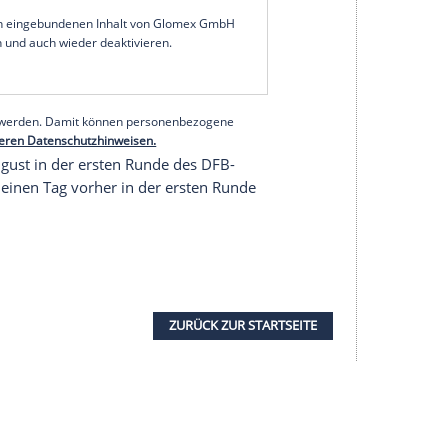
en den Europa-League-Teilnehmer lief der Ex-
stmals im Trikot der Berliner auf. Die Partie
gen.
früh in Führung, VfL-Neuzugang
Joao Victor
(78.)
 in der Vorbereitung auf die neue Saison
 ersten Viertel in der Innenverteidigung und wurde
tzt.
serer Redaktion eingebundenen Inhalt von Glomex GmbH
nzeigen lassen und auch wieder deaktivieren.
halte angezeigt werden. Damit können personenbezogene
r dazu in unseren Datenschutzhinweisen.