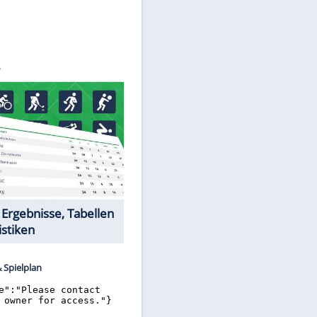
©
SID
Datencenter