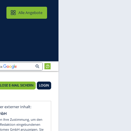
MAIL & CLOUD
Alle Angebote
KOSTENLOSE E-MAIL SICHERN
LOGIN
Video
Empfohlener externer Inhalt: