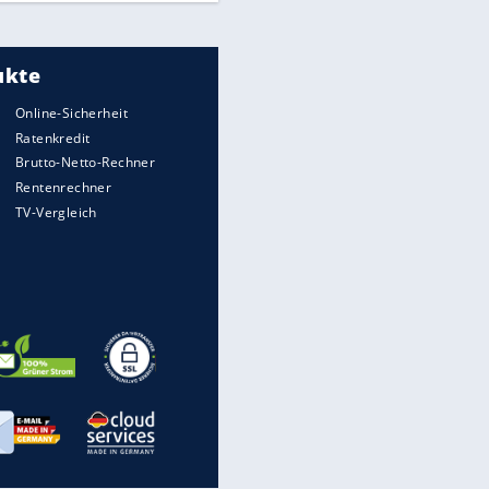
Meistgelesen
"Infanti-No Go":
Pressestimmen zum Verbleib
des FIFA-Chefs
UEFA hält an FIFA-Boykott fest -
CAF hält zu Infantino
Times: Infantino bietet WM-
Finale für Unterstützung
Medien: Infantino ruft FIFA-