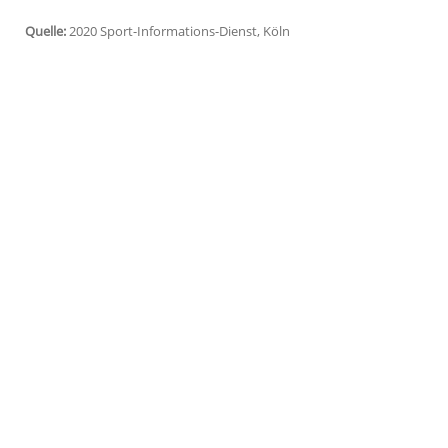
am Sonntag (15.30 Uhr/Sky) in den Kader
zuletzt angeschlagenen
Lars Bender
ist d
Bosz
erst nach dem Abschlusstraining en
Für die bereits länger verletzten
Patrik Sc
(Achillessehnenprobleme) kommt die Par
dem zuletzt etwas auf der Stelle tretend
einfach", sagte der Niederländer: "Aber 
auch da ausstrahlen. Mit dieser Einstell
Quelle:
2020 Sport-Informations-Dienst, Köln