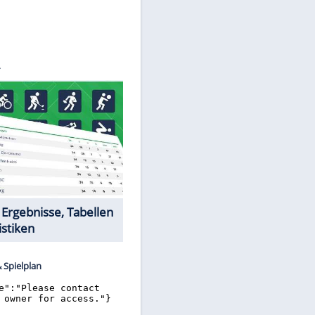
©
SID
Datencenter