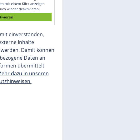
Glomex GmbH
Wir benötigen Ihre Zustimmung, um den
von unserer Redaktion eingebundenen
Inhalt von Glomex GmbH anzuzeigen. Sie
können diesen mit einem Klick anzeigen
lassen und auch wieder deaktivieren.
jetzt aktivieren
Ich bin damit einverstanden,
dass mir externe Inhalte
angezeigt werden. Damit können
personenbezogene Daten an
Drittplattformen übermittelt
werden.
Mehr dazu in unseren
Datenschutzhinweisen.