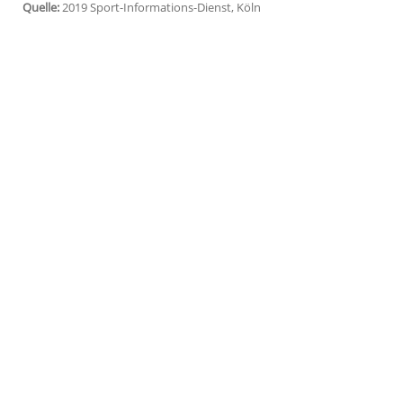
Leverkusen
(SID) - Fußball-Bundesligist
B
Rückspiel am Donnerstag und im Bundes
Angreifer
Karim Bellarabi
verzichten. Der
gegen
Fortuna Düsseldorf
eine Faserverl
Oberschenkels.
Bellarabi
war gegen die Fortuna nach ein
Alario ersetzt worden.
Quelle:
2019 Sport-Informations-Dienst, Köln