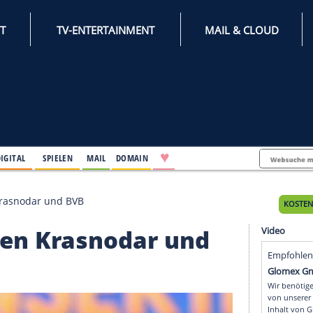
INTERNET
TV-ENTERTAINMENT
♥
IFESTYLE
DIGITAL
SPIELEN
MAIL
DOMAIN
abi gegen Krasnodar und BVB
i gegen Krasnodar un