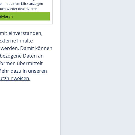
Glomex GmbH
Wir benötigen Ihre Zustimmung, um den
von unserer Redaktion eingebundenen
Inhalt von Glomex GmbH anzuzeigen. Sie
können diesen mit einem Klick anzeigen
lassen und auch wieder deaktivieren.
jetzt aktivieren
Ich bin damit einverstanden,
dass mir externe Inhalte
angezeigt werden. Damit können
personenbezogene Daten an
Drittplattformen übermittelt
werden.
Mehr dazu in unseren
Datenschutzhinweisen.