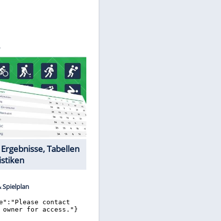
©
SID
Datencenter