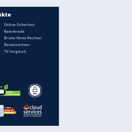
Meistgelesen
"Infanti-No Go":
Pressestimmen zum Verbleib
des FIFA-Chefs
Matthäus über Infantino:
"Nicht mehr mein Fußball"
Times: Infantino bietet WM-
Finale für Unterstützung
Medien: Infantino ruft FIFA-