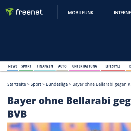
MOBILFUNK
NEWS
SPORT
FINANZEN
AUTO
UNTERHALTUNG
L
Startseite
>
Sport
>
Bundesliga
>
Bayer ohne Bellar
Bayer ohne Bellarab