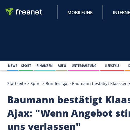
MOBILFUNK
NEWS
SPORT
FINANZEN
AUTO
UNTERHALTUNG
L
Startseite
>
Sport
>
Bundesliga
>
Baumann bestätigt Klaa
Baumann bestätigt 