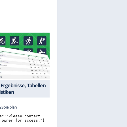
©
SID
Datencenter