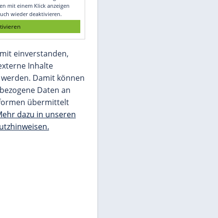
Glomex GmbH
Wir benötigen Ihre Zustimmung, um den
von unserer Redaktion eingebundenen
Inhalt von Glomex GmbH anzuzeigen. Sie
können diesen mit einem Klick anzeigen
lassen und auch wieder deaktivieren.
jetzt aktivieren
Ich bin damit einverstanden,
dass mir externe Inhalte
angezeigt werden. Damit können
personenbezogene Daten an
Drittplattformen übermittelt
werden.
Mehr dazu in unseren
Datenschutzhinweisen.