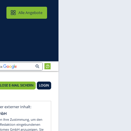
MAIL & CLOUD
Alle Angebote
ssen"
KOSTENLOSE E-MAIL SICHERN
LOGIN
it
Video
Empfohlener externer Inhalt: