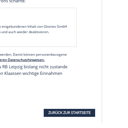
ank Baumann
bestätigte nach dem 1:0 (1:0)-Erfolg
he zwischen Werder und
Klaassen
Jugendklub
Ajax
re Angebot, aber das war nicht zu unserer
, wird
Davy
uns verlassen."
ür rund 13,5 Millionen Euro vom
FC Everton
an die
lefeld
in der Startelf und hatte sein Team erneut
hrige möchte gerne zu
Ajax
zurückkehren, wo er
 zu den Profis schaffte.
serer Redaktion eingebundenen Inhalt von Glomex GmbH
nzeigen lassen und auch wieder deaktivieren.