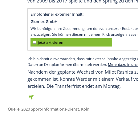
enden.
Bremen
(SID) - Sport-Geschäftsführer
Fr
gegen
Arminia Bielefeld
bei Sky Gespräc
Amsterdam
: "Es gab das eine oder ande
Zufriedenheit. Wenn das Angebot stimmt
Klaassen
, der 2018 als Rekordtransfer f
Weser kam, stand am Samstag gegen
Bie
als Kapitän aufs Feld geführt. Der 27-Jä
von 2009 bis 2017 spielte und den Sprung
Empfohlener externer Inhalt:
Glomex GmbH
Wir benötigen Ihre Zustimmung, um den von un
anzuzeigen. Sie können diesen mit einem Klick a
jetzt aktivieren