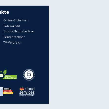
Meistgelesen
"Infanti-No Go":
Pressestimmen zum Verbleib
des FIFA-Chefs
Matthäus über Infantino:
"Nicht mehr mein Fußball"
Times: Infantino bietet WM-
Finale für Unterstützung
Medien: Infantino ruft FIFA-