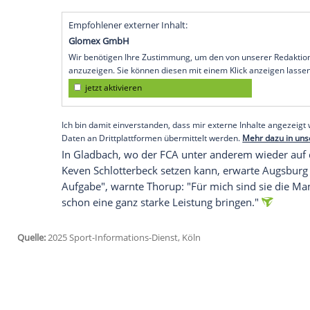
Tabellenmittelfeld
nicht zu sehr in Sicher
einem guten Weg, haben das
Momentu
müssen wir so schnell wie möglich abha
Borussia Mönchengladbach
am
Samstag
In der Liga ist der FCA seit sechs Spiel
die
Abstiegsplätze
, die internationalen P
die eigene
Serie
gebe natürlich "Selbstver
Momentum
zu behalten. Dann gucken wi
noch 36 zu holenden Punkten sei "auch n
Empfohlener externer Inhalt:
Glomex GmbH
Wir benötigen Ihre Zustimmung, um den von un
anzuzeigen. Sie können diesen mit einem Klick a
jetzt aktivieren