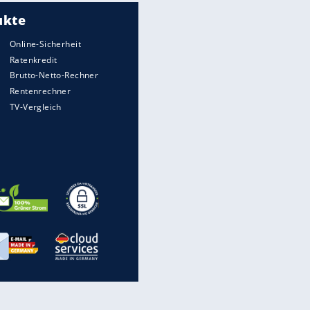
Meistgelesen
Matthäus über Infantino:
"Nicht mehr mein Fußball"
Medien: Infantino ruft FIFA-
Mitarbeiter zu Krisentreffen
Die spektakulärsten Handball-
Bilder
DFB: Ermittlungen im "Fall
Freigang" dauern noch an