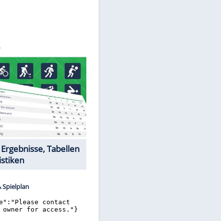
©
SID
Datencenter