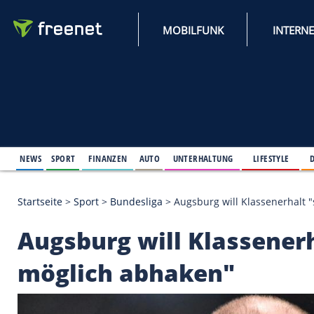
MOBILFUNK
NEWS
SPORT
FINANZEN
AUTO
UNTERHALTUNG
L
Startseite
>
Sport
>
Bundesliga
>
Augsburg will Kla
Augsburg will Klasse