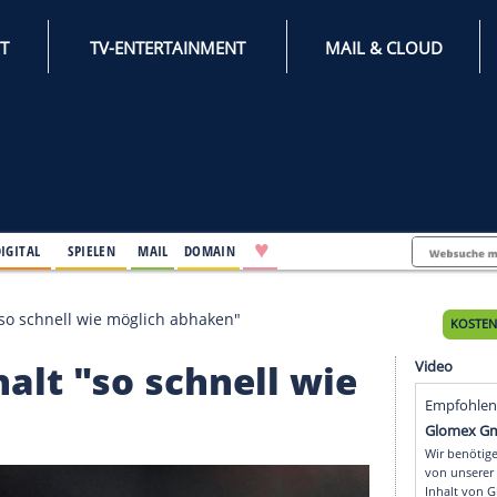
INTERNET
TV-ENTERTAINMENT
♥
IFESTYLE
DIGITAL
SPIELEN
MAIL
DOMAIN
ssenerhalt "so schnell wie möglich abhaken"
nerhalt "so schnell w