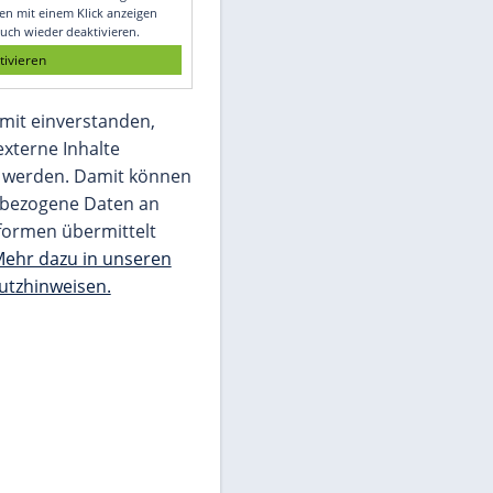
Glomex GmbH
Wir benötigen Ihre Zustimmung, um den
von unserer Redaktion eingebundenen
Inhalt von Glomex GmbH anzuzeigen. Sie
können diesen mit einem Klick anzeigen
lassen und auch wieder deaktivieren.
jetzt aktivieren
Ich bin damit einverstanden,
dass mir externe Inhalte
angezeigt werden. Damit können
personenbezogene Daten an
Drittplattformen übermittelt
werden.
Mehr dazu in unseren
Datenschutzhinweisen.