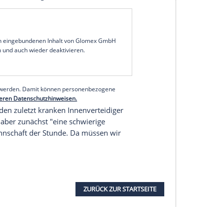
heit wiegen. "Ja, wir haben 28 Punkte, wir sind auf
m
. Aber noch ist der
Klassenerhalt
nicht da, das
ken", sagte Thorup vor dem
Auswärtsspiel
bei
(15.30 Uhr/Sky).
en ungeschlagen und hat 14 Punkte
Vorsprung
auf
lätze sind "nur" sieben Zähler entfernt. Besonders
trauen", sagte Thorup: "Es geht darum, dieses
r in einem Monat, wo wir stehen." Angesichts von
ach oben noch viel möglich", so der Däne.
serer Redaktion eingebundenen Inhalt von Glomex GmbH
nzeigen lassen und auch wieder deaktivieren.