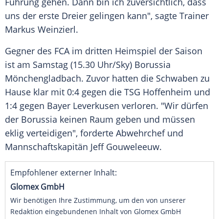
Führung gehen. Dann bin ich zuversichtlich, dass
uns der erste
Dreier
gelingen kann", sagte
Trainer
Markus Weinzierl
.
Gegner des FCA im dritten
Heimspiel
der Saison
ist am Samstag (15.30 Uhr/Sky)
Borussia
Mönchengladbach
. Zuvor hatten die Schwaben zu
Hause klar mit 0:4 gegen die
TSG Hoffenheim
und
1:4 gegen
Bayer Leverkusen
verloren. "Wir dürfen
der Borussia keinen Raum geben und müssen
eklig verteidigen", forderte
Abwehrchef
und
Mannschaftskapitän
Jeff
Gouweleeuw
.
Empfohlener externer Inhalt:
Glomex GmbH
Wir benötigen Ihre Zustimmung, um den von unserer
Redaktion eingebundenen Inhalt von Glomex GmbH