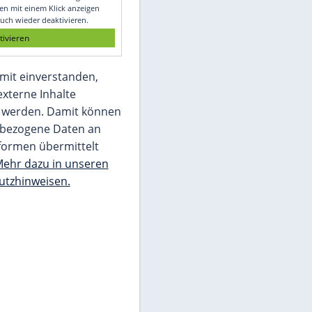
Glomex GmbH
Wir benötigen Ihre Zustimmung, um den
von unserer Redaktion eingebundenen
Inhalt von Glomex GmbH anzuzeigen. Sie
können diesen mit einem Klick anzeigen
lassen und auch wieder deaktivieren.
jetzt aktivieren
Ich bin damit einverstanden,
dass mir externe Inhalte
angezeigt werden. Damit können
personenbezogene Daten an
Drittplattformen übermittelt
werden.
Mehr dazu in unseren
Datenschutzhinweisen.