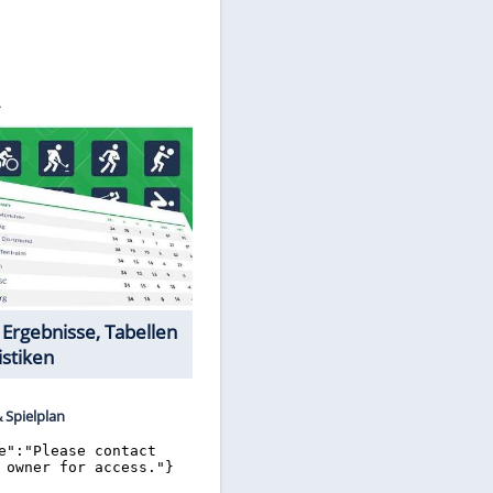
©
SID
Datencenter