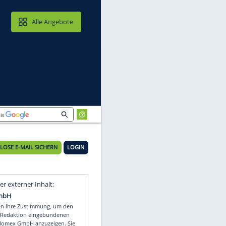
MAIL & CLOUD
Alle Angebote
KOSTENLOSE E-MAIL SICHERN
LOGIN
Video
Empfohlener externer Inhalt: