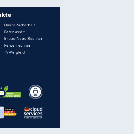
Meistgelesen
"Infanti-No Go":
Pressestimmen zum Verbleib
des FIFA-Chefs
Matthäus über Infantino:
"Nicht mehr mein Fußball"
Times: Infantino bietet WM-
Finale für Unterstützung
Medien: Infantino ruft FIFA-