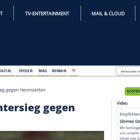
INTERNET
TV-ENTERTAINMENT
♥
IFESTYLE
DIGITAL
SPIELEN
MAIL
DOMAIN
mit Kantersieg gegen Heimstetten
t Kantersieg gegen