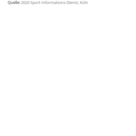
Köln
(SID) - Das erste
Testspiel
beim baye
die Elf von Trainer
Heiko Herrlich
mit 9:0 
Im ersten Durchgang erzielten Florian Ni
Neuzugang
Daniel Caligiuri
(24.) die Tor
die eingewechselten
Alfred Finnbogason
das Ergebnis in die Höhe. Zum Auftakt der
Vorsaison bei Union Berlin.
Quelle:
2020 Sport-Informations-Dienst, Köln