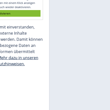
Glomex GmbH
Wir benötigen Ihre Zustimmung, um den
von unserer Redaktion eingebundenen
Inhalt von Glomex GmbH anzuzeigen. Sie
können diesen mit einem Klick anzeigen
lassen und auch wieder deaktivieren.
jetzt aktivieren
Ich bin damit einverstanden,
dass mir externe Inhalte
angezeigt werden. Damit können
personenbezogene Daten an
Drittplattformen übermittelt
werden.
Mehr dazu in unseren
Datenschutzhinweisen.