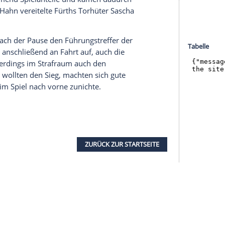
halte angezeigt werden. Damit können personenbezogene
r dazu in unseren Datenschutzhinweisen.
son und dem ersten Heimsieg ihrer Bundesliga-
chlossen, das schier Unvermeidbare zu
im Strafraum allerdings fehlten wie so oft eine
lagskraft. So kam etwa
Timothy Tillmann
nach 23
hteile zu spät an den Ball.
ie gewohnt auf eine stabile Abwehr und lauerte
einen Erfolg. Nach gut 25 Minuten gewannen die
erhin zunehmend Spielanteile und kamen dadurch
e von
Andre Hahn
vereitelte
Fürths
Torhüter
Sascha