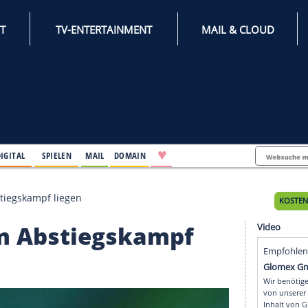
INTERNET
TV-ENTERTAINMENT
♥
IFESTYLE
DIGITAL
SPIELEN
MAIL
DOMAIN
nkte im Abstiegskampf liegen
kte im Abstiegskampf