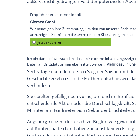
Fürth
(SID) - Durch das 0:0 gegen den
FC
der Saison mit nur einem Sieg und zwei 
56 alten Negativ-Rekord von
Tasmania Be
mindestens zwölf Zählern Rückstand auf
Schlusslicht.
Die Augsburger verpassten die günstige G
Luft im
Abstiegskampf
zu verschaffen. M
Markus Weinzierl
, der mit seinem Kolle
Amateuren von
Bayern München
spielte
äußerst dicht gedrängten Feld der potenz
Empfohlener externer Inhalt:
Glomex GmbH
Wir benötigen Ihre Zustimmung, um den von un
anzuzeigen. Sie können diesen mit einem Klick a
jetzt aktivieren