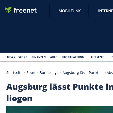
MOBILFUNK
NEWS
SPORT
FINANZEN
AUTO
UNTERHALTUNG
L
Startseite
>
Sport
>
Bundesliga
>
Augsburg lässt Pu
Augsburg lässt Pun