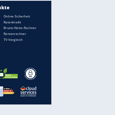
Meistgelesen
Matthäus über Infantino:
"Nicht mehr mein Fußball"
Times: Infantino bietet WM-
Finale für Unterstützung
Medien: Infantino ruft FIFA-
Mitarbeiter zu Krisentreffen
Die spektakulärsten Handball-
Bilder