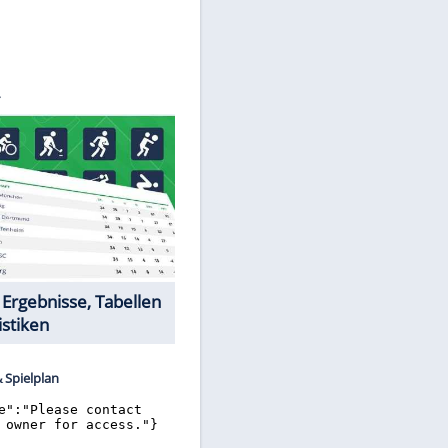
©
SID
Datencenter