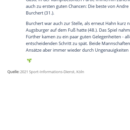
Ich bin damit einverstanden, dass mir externe In
Daten an Drittplattformen übermittelt werden.
Meh
Sechs Tage nach dem ersten Sieg der Sai
Geschichte zeigten sich die Fürther ents
verhindern.
Sie spielten gefällig nach vorne, am und 
entscheidende Aktion oder die Durchsch
Minuten am Fünfmeterraum Sekundenbruc
Augsburg
konzentrierte sich zu Beginn w
auf Konter, hatte damit aber zunächst k
Gäste in der kampfbetonten Partie imm
auch zu ersten guten Chancen: Die best
Burchert
(31.).