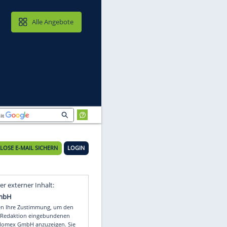
MAIL & CLOUD
Alle Angebote
KOSTENLOSE E-MAIL SICHERN
LOGIN
Video
Empfohlener externer Inhalt: