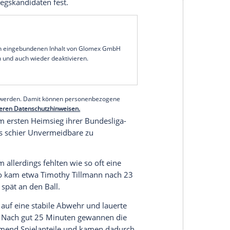
 Augsburg
beendete der Aufsteiger die erste Hälfte
Unentschieden. Das Kleeblatt entging damit dem
rlin
(ein Sieg, ein Remis, bleibt aber bei
 den Relegationsplatz das abgeschlagene
elegenheit, sich durch einen Sieg ein klein wenig
it 18 Punkten verließ die Mannschaft von Trainer
gen
Stefan Leitl
einst gemeinsam bei den
, vorerst den Relegationsplatz, steckt aber im
iellen Abstiegskandidaten fest.
serer Redaktion eingebundenen Inhalt von Glomex GmbH
nzeigen lassen und auch wieder deaktivieren.