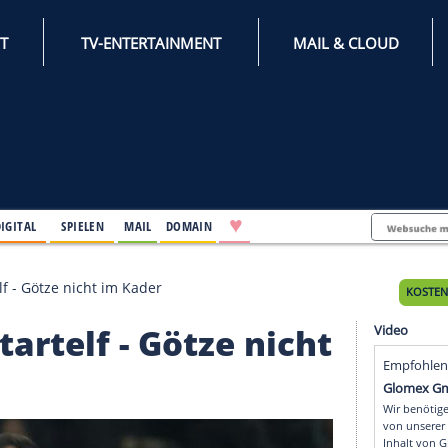
INTERNET
TV-ENTERTAINMENT
♥
IFESTYLE
DIGITAL
SPIELEN
MAIL
DOMAIN
n der Startelf - Götze nicht im Kader
er Startelf - Götze ni