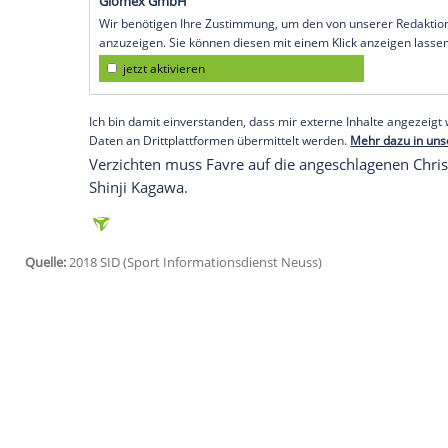
Dortmund
(SID) - Paco Alcacer feiert sein
Lucien Favre
setzt im Champions-League
erstmals von Beginn an auf den spanisch
der Bundesliga schon drei Treffer erzielt 
Mario Götze
steht derweil erneut nicht 
Bundesliga noch keine Minute gespielt, b
Brügge (1:0) durfte er immerhin 62 Minu
Empfohlener externer Inhalt:
Glomex GmbH
Wir benötigen Ihre Zustimmung, um den von un
anzuzeigen. Sie können diesen mit einem Klick a
jetzt aktivieren
Ich bin damit einverstanden, dass mir externe In
Daten an Drittplattformen übermittelt werden.
Meh