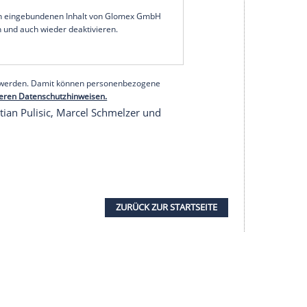
 Startelf-Debüt für
Borussia Dortmund
. Trainer
-Spiel gegen
AS Monaco
am Mittwochabend
en Stürmer, der nach seinen Einwechslungen in
hat.
im Kader. Der WM-Held von 2014 hat in der
eim erfolgreichen Königsklassen-Auftakt in
ten ran.
serer Redaktion eingebundenen Inhalt von Glomex GmbH
nzeigen lassen und auch wieder deaktivieren.
halte angezeigt werden. Damit können personenbezogene
r dazu in unseren Datenschutzhinweisen.