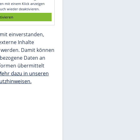
Glomex GmbH
Wir benötigen Ihre Zustimmung, um den
von unserer Redaktion eingebundenen
Inhalt von Glomex GmbH anzuzeigen. Sie
können diesen mit einem Klick anzeigen
lassen und auch wieder deaktivieren.
jetzt aktivieren
Ich bin damit einverstanden,
dass mir externe Inhalte
angezeigt werden. Damit können
personenbezogene Daten an
Drittplattformen übermittelt
werden.
Mehr dazu in unseren
Datenschutzhinweisen.