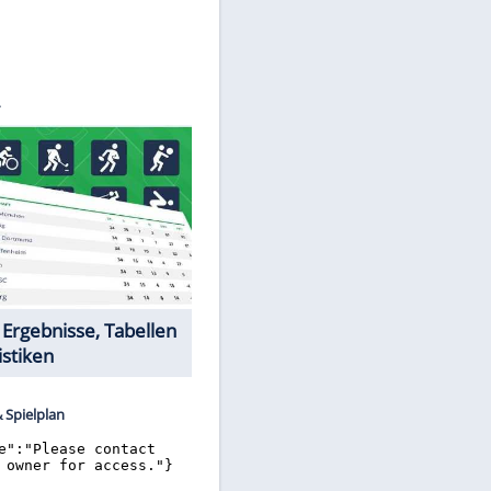
©
SID
Datencenter