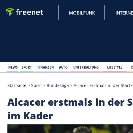
MOBILFUNK
NEWS
SPORT
FINANZEN
AUTO
UNTERHALTUNG
L
Startseite
>
Sport
>
Bundesliga
>
Alcacer erstmals i
Alcacer erstmals in d