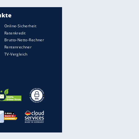
Meistgelesen
"Infanti-No Go":
Pressestimmen zum Verbleib
des FIFA-Chefs
Matthäus über Infantino:
"Nicht mehr mein Fußball"
Times: Infantino bietet WM-
Finale für Unterstützung
Medien: Infantino ruft FIFA-