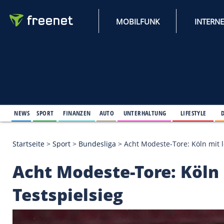
MOBILFUNK
NEWS
SPORT
FINANZEN
AUTO
UNTERHALTUNG
L
Startseite
>
Sport
>
Bundesliga
>
Acht Modeste-Tore
Acht Modeste-Tore: 