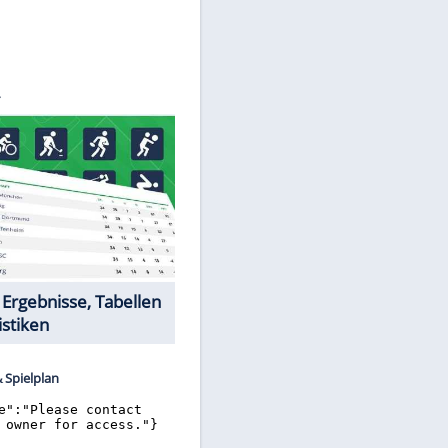
©
SID
Datencenter