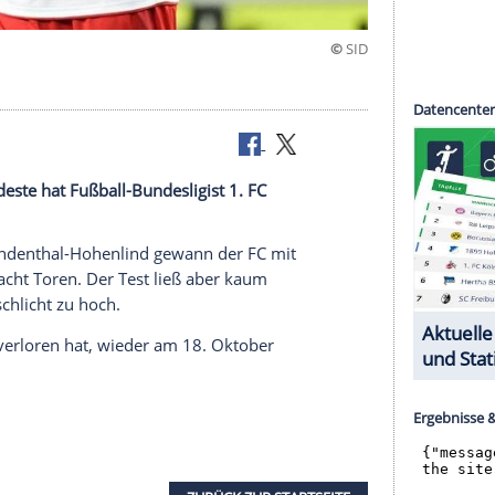
eg
hony Modeste hat Fußball-Bundesligist 1. FC
rt.