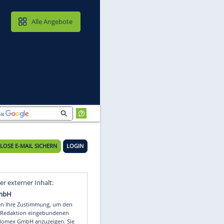
MAIL & CLOUD
Alle Angebote
KOSTENLOSE E-MAIL SICHERN
LOGIN
Video
Empfohlener externer Inhalt: