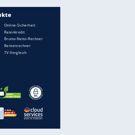
Meistgelesen
"Infanti-No Go":
Pressestimmen zum Verbleib
des FIFA-Chefs
Matthäus über Infantino:
"Nicht mehr mein Fußball"
Times: Infantino bietet WM-
Finale für Unterstützung
Medien: Infantino ruft FIFA-