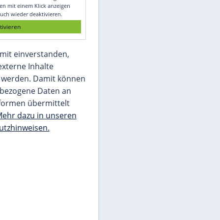
Glomex GmbH
Wir benötigen Ihre Zustimmung, um den
von unserer Redaktion eingebundenen
Inhalt von Glomex GmbH anzuzeigen. Sie
können diesen mit einem Klick anzeigen
lassen und auch wieder deaktivieren.
jetzt aktivieren
Ich bin damit einverstanden,
dass mir externe Inhalte
angezeigt werden. Damit können
personenbezogene Daten an
Drittplattformen übermittelt
werden.
Mehr dazu in unseren
Datenschutzhinweisen.