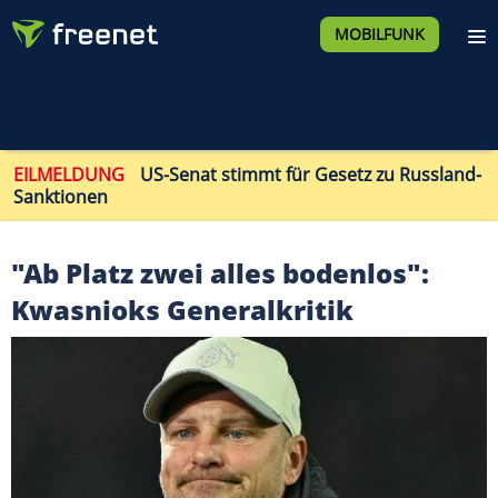
MOBILFUNK
EILMELDUNG
US-Senat stimmt für Gesetz zu Russland-
Sanktionen
"Ab Platz zwei alles bodenlos":
Kwasnioks Generalkritik