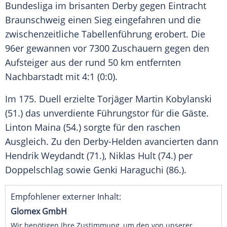
Bundesliga
im brisanten Derby gegen
Eintracht
Braunschweig
einen Sieg eingefahren und die
zwischenzeitliche Tabellenführung erobert. Die
96er gewannen vor 7300 Zuschauern gegen den
Aufsteiger aus der rund 50 km entfernten
Nachbarstadt mit 4:1 (0:0).
Im 175. Duell erzielte Torjäger
Martin Kobylanski
(51.) das unverdiente Führungstor für die Gäste.
Linton Maina
(54.) sorgte für den raschen
Ausgleich. Zu den Derby-Helden avancierten dann
Hendrik Weydandt (71.),
Niklas Hult
(74.) per
Doppelschlag sowie
Genki Haraguchi
(86.).
Empfohlener externer Inhalt:
Glomex GmbH
Wir benötigen Ihre Zustimmung, um den von unserer