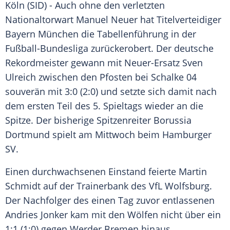
Köln
(SID) - Auch ohne den verletzten
Nationaltorwart
Manuel Neuer
hat Titelverteidiger
Bayern München
die Tabellenführung in der
Fußball-Bundesliga zurückerobert. Der deutsche
Rekordmeister gewann mit Neuer-Ersatz
Sven
Ulreich
zwischen den Pfosten bei
Schalke 04
souverän mit 3:0 (2:0) und setzte sich damit nach
dem ersten Teil des 5. Spieltags wieder an die
Spitze. Der bisherige Spitzenreiter
Borussia
Dortmund
spielt am Mittwoch beim
Hamburger
SV
.
Einen durchwachsenen Einstand feierte
Martin
Schmidt
auf der Trainerbank des
VfL Wolfsburg
.
Der Nachfolger des einen Tag zuvor entlassenen
Andries Jonker
kam mit den Wölfen nicht über ein
1:1 (1:0) gegen
Werder Bremen
hinaus.