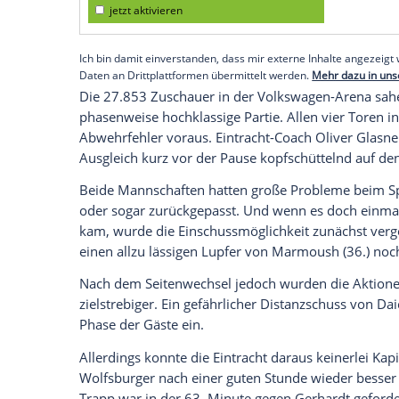
Vorsprung auf den Verfolger.
Torjäger Randal Kolo Muani mit seinem el
waren für die Gäste erfolgreich. Für die
Marmoush (11.) und Yannick Gerhardt (43
Empfohlener externer Inhalt:
Glomex GmbH
Wir benötigen Ihre Zustimmung, um den von un
anzuzeigen. Sie können diesen mit einem Klick a
jetzt aktivieren
Ich bin damit einverstanden, dass mir externe In
Daten an Drittplattformen übermittelt werden.
Meh
Die 27.853 Zuschauer in der Volkswagen
phasenweise hochklassige Partie. Allen vi