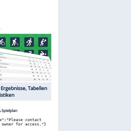
©
SID
Datencenter