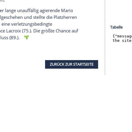
liver Glasner machte sich nach dem Wolfsburger
lnd auf den Weg in die Kabine.
eme beim Spielaufbau, immer wieder wurde quer-
doch einmal zu einem herausgespielten Abschluss
ächst vergeben, so kratzte Tuta für die Hessen
 (36.) noch von der Torlinie.
ie Aktionen auf beiden Seiten zunächst
huss von Daichi Kamada (55.) läutete eine gute
inerlei Kapital schlagen. Stattdessen fanden die
er besser in Partie, Frankfurts Torhüter Kevin
rdt gefordert.
schnell. Der lange unauffällig agierende Mario
f das Spielgeschehen und stellte die Platzherren