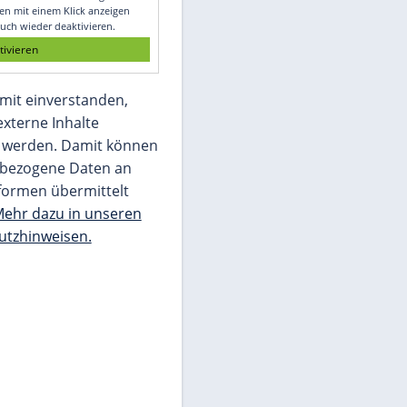
Glomex GmbH
Wir benötigen Ihre Zustimmung, um den
von unserer Redaktion eingebundenen
Inhalt von Glomex GmbH anzuzeigen. Sie
können diesen mit einem Klick anzeigen
lassen und auch wieder deaktivieren.
jetzt aktivieren
Ich bin damit einverstanden,
dass mir externe Inhalte
angezeigt werden. Damit können
personenbezogene Daten an
Drittplattformen übermittelt
werden.
Mehr dazu in unseren
Datenschutzhinweisen.