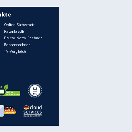
Meistgelesen
"Infanti-No Go":
Pressestimmen zum Verbleib
des FIFA-Chefs
UEFA hält an FIFA-Boykott fest -
CAF hält zu Infantino
Matthäus über Infantino:
"Nicht mehr mein Fußball"
Times: Infantino bietet WM-