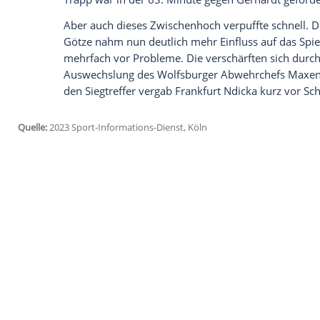
Abwehrfehler voraus. Eintracht-Coach O
Ausgleich kurz vor der Pause kopfschütte
Beide Mannschaften hatten große Probl
oder sogar zurückgepasst. Und wenn es 
kam, wurde die Einschussmöglichkeit zun
einen allzu lässigen Lupfer von Marmoush
Nach dem Seitenwechsel jedoch wurden d
zielstrebiger. Ein gefährlicher Distanzsc
Phase der Gäste ein.
Allerdings konnte die Eintracht daraus ke
Wolfsburger nach einer guten Stunde wied
Trapp war in der 63. Minute gegen Gerha
Aber auch dieses Zwischenhoch verpuffte 
Götze nahm nun deutlich mehr Einfluss au