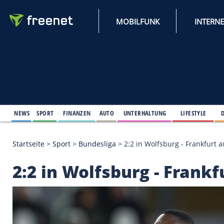
MOBILFUNK
NEWS
SPORT
FINANZEN
AUTO
UNTERHALTUNG
L
Startseite
>
Sport
>
Bundesliga
>
2:2 in Wolfsburg -
2:2 in Wolfsburg - F