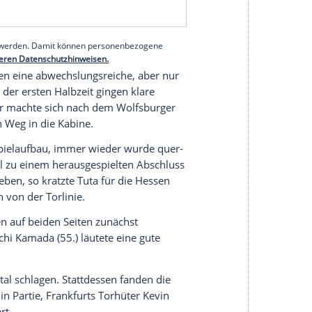
ften Saisontreffer (22.) und Evan Ndicka (26.)
 Mannschaft von Trainer Niko Kovac trafen Omar
.).
serer Redaktion eingebundenen Inhalt von Glomex GmbH
nzeigen lassen und auch wieder deaktivieren.
halte angezeigt werden. Damit können personenbezogene
r dazu in unseren Datenschutzhinweisen.
-Arena sahen eine abwechslungsreiche, aber nur
er Toren in der ersten Halbzeit gingen klare