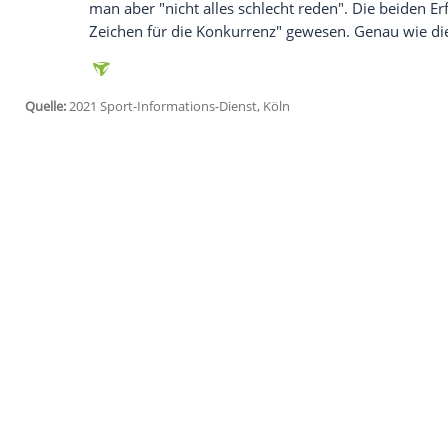
"Glückwunsch zu dieser Zahl und dass Du
ein schwieriges Spiel mit 3 wichtigen Pu
Bayern-Boss brauchte für seine Marke 55
der frühere Schalker
Neuer
nur 422. "Ma
sagte
Neuer
schmunzelnd.
Zumal der 34-Jährige auch mit dem Glüc
hatte ihn bei seinem Handelfmeter schon 
mussten mit Mann und Maus hinten käm
Halbzeit des Tabellenführers: "Das war e
Neuer
gab zu, dass die vergangenen Mona
den Kopf waren: "Körperlich bin ich fit, a
Nach zwei Niederlagen und zwei knappen
man aber "nicht alles schlecht reden". Die
Zeichen für die Konkurrenz" gewesen. Ge