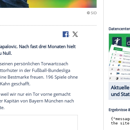
rd auf
coach
Toni Tapalovic
. Nach fast drei Monaten hielt
ch wieder zu Null.
rleichtert seinen persönlichen Torwartcoach