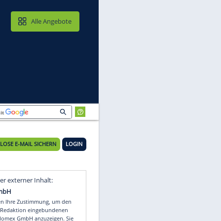
MAIL & CLOUD
Alle Angebote
KOSTENLOSE E-MAIL SICHERN
LOGIN
Video
Empfohlener externer Inhalt: