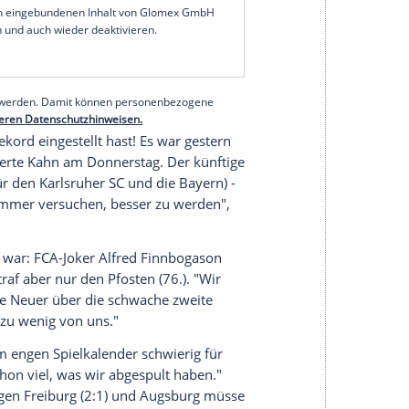
ielt der Welttorhüter in der
Fußball-Bundesliga
 sogar über eine Bestmarke freuen. 196 Spiele ohne
tan" Oliver Kahn geschafft.
 besonders, weil wir nur ein Tor vorne gemacht
n", sagte der Kapitän von
Bayern München
nach
g
und grinste.
serer Redaktion eingebundenen Inhalt von Glomex GmbH
nzeigen lassen und auch wieder deaktivieren.
halte angezeigt werden. Damit können personenbezogene
r dazu in unseren Datenschutzhinweisen.