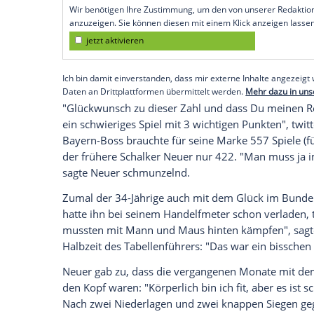
Toni Tapalovic
. Nach fast drei Monaten h
endlich wieder zu Null - und durfte sich
Gegentreffer, das hatte vor
Neuer
nur "Ti
Ein besonderer Rekord? "Das ist deshalb
und damit die drei Punkte gesichert habe
dem 1:0 (1:0) im Derby beim
FC Augsbur
Empfohlener externer Inhalt:
Glomex GmbH
Wir benötigen Ihre Zustimmung, um den von un
anzuzeigen. Sie können diesen mit einem Klick a
jetzt aktivieren
Ich bin damit einverstanden, dass mir externe In
Daten an Drittplattformen übermittelt werden.
Meh