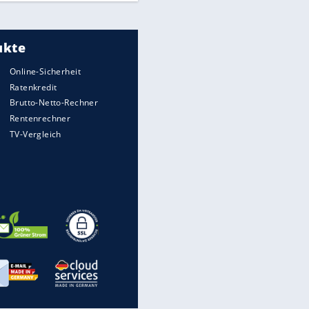
Meistgelesen
"Infanti-No Go":
Pressestimmen zum Verbleib
des FIFA-Chefs
UEFA hält an FIFA-Boykott fest -
CAF hält zu Infantino
Times: Infantino bietet WM-
Finale für Unterstützung
Medien: Infantino ruft FIFA-