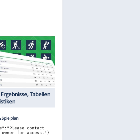
©
SID
Datencenter