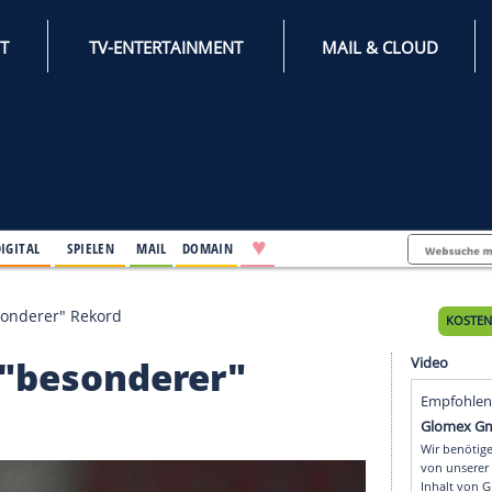
INTERNET
TV-ENTERTAINMENT
♥
IFESTYLE
DIGITAL
SPIELEN
MAIL
DOMAIN
 Neuers "besonderer" Rekord
euers "besonderer"