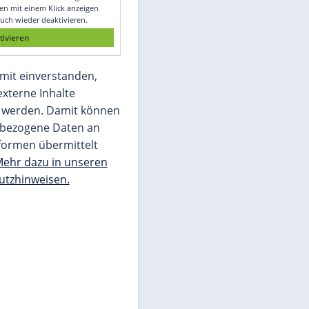
Glomex GmbH
Wir benötigen Ihre Zustimmung, um den
von unserer Redaktion eingebundenen
Inhalt von Glomex GmbH anzuzeigen. Sie
können diesen mit einem Klick anzeigen
lassen und auch wieder deaktivieren.
jetzt aktivieren
Ich bin damit einverstanden,
dass mir externe Inhalte
angezeigt werden. Damit können
personenbezogene Daten an
Drittplattformen übermittelt
werden.
Mehr dazu in unseren
Datenschutzhinweisen.