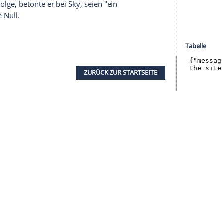
 meinen Rekord eingestellt hast! Es war gestern
nkten", twitterte Kahn am Donnerstag. Der künftige
7 Spiele (für den
Karlsruher SC
und die Bayern) -
n muss ja immer versuchen, besser zu werden",
k im Bunde war: FCA-Joker
Alfred Finnbogason
verladen, traf aber nur den Pfosten (76.). "Wir
pfen", sagte
Neuer
über die schwache zweite
in bisschen zu wenig von uns."
te mit dem engen Spielkalender schwierig für
ber es ist schon viel, was wir abgespult haben."
 Siegen gegen Freiburg (2:1) und
Augsburg
müsse
 beiden Erfolge, betonte er bei Sky, seien "ein
nau wie die Null.