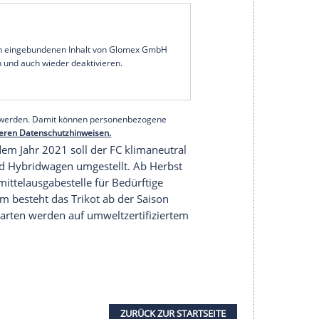
st erhielt der Klub das
Zertifikat
"ZNU-Standard
ntrum für Nachhaltige Unternehmensführung
twickelt wurde. Dabei werden 44 Kriterien
Platzpflege bis zur Wertevermittlung in den
 es zeigt, dass wir es beim
1. FC Köln
mit der
izepräsident
Eckhard Sauren
. Laut Geschäftsführer
n der Stadt
Köln
als auch in der Bundesliga
serer Redaktion eingebundenen Inhalt von Glomex GmbH
nzeigen lassen und auch wieder deaktivieren.