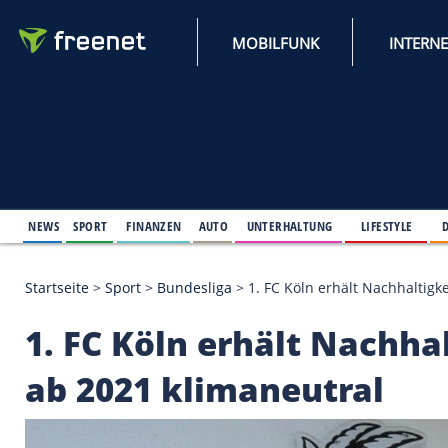
MOBILFUNK
NEWS
SPORT
FINANZEN
AUTO
UNTERHALTUNG
L
Startseite
>
Sport
>
Bundesliga
>
1. FC Köln erhält N
1. FC Köln erhält Nac