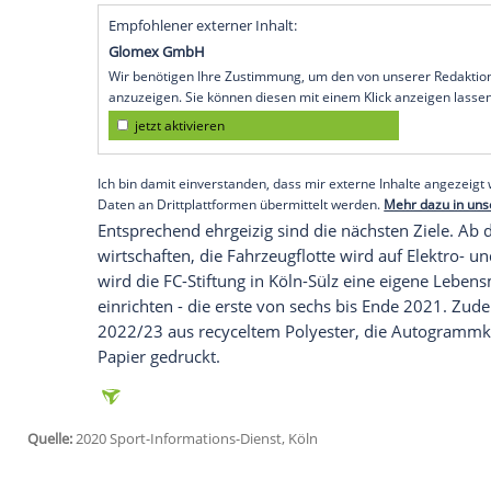
Köln
(SID) - Als erster Fußball-Bundesligi
Nachhaltiger Wirtschaften", das vom Ze
(ZNU) der
Universität Witten/Herdecke
en
überprüft, vom Wasserverbrauch bei der 
Nachwuchsteams.
"Wir sind stolz auf dieses
Zertifikat
, weil
Nachhaltigkeit ernst meinen", sagte FC-V
Alexander Wehrle
will der Klub sowohl i
"treibende Kraft einer Bewegung sein."
Empfohlener externer Inhalt:
Glomex GmbH
Wir benötigen Ihre Zustimmung, um den von un
anzuzeigen. Sie können diesen mit einem Klick a
jetzt aktivieren