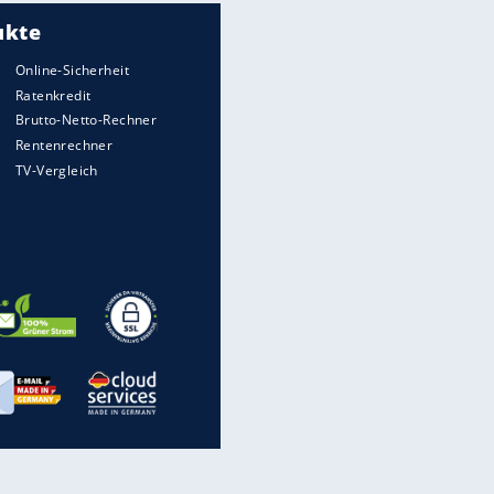
Meistgelesen
Matthäus über Infantino:
"Nicht mehr mein Fußball"
Times: Infantino bietet WM-
Finale für Unterstützung
Medien: Infantino ruft FIFA-
Mitarbeiter zu Krisentreffen
DFB: Ermittlungen im "Fall
Freigang" dauern noch an