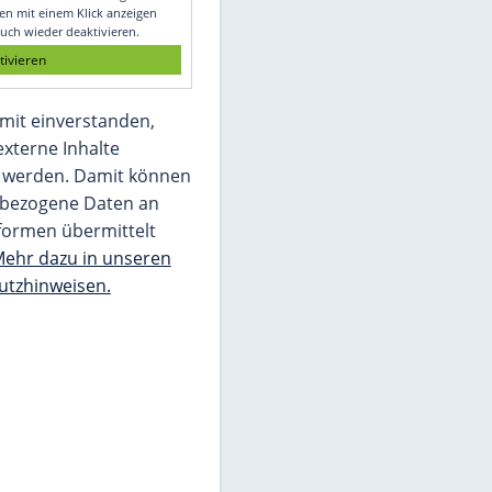
Glomex GmbH
Wir benötigen Ihre Zustimmung, um den
von unserer Redaktion eingebundenen
Inhalt von Glomex GmbH anzuzeigen. Sie
können diesen mit einem Klick anzeigen
lassen und auch wieder deaktivieren.
jetzt aktivieren
Ich bin damit einverstanden,
dass mir externe Inhalte
angezeigt werden. Damit können
personenbezogene Daten an
Drittplattformen übermittelt
werden.
Mehr dazu in unseren
Datenschutzhinweisen.