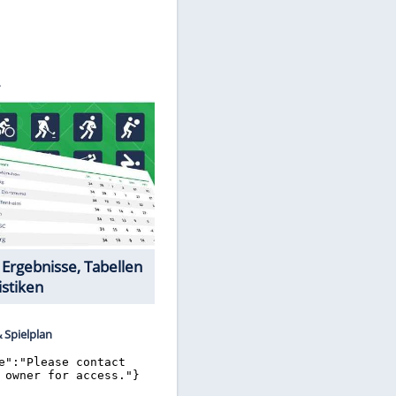
©
SID
Datencenter