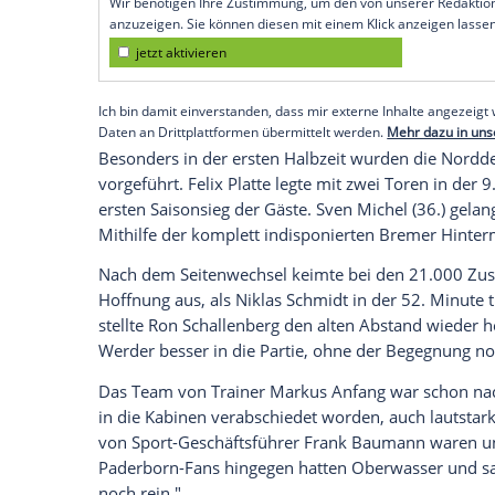
Bremen (SID) - Eine Woche nach dem Poka
die Hanseaten ihr Liga-Heimspiel gegen
desaströsen Auftritt mit 1:4 (0:3).
In dieser
Verfassung
müssen die Bremer k
Wiederaufstieg verschwenden. Der letzt
Februar dieses Jahres.
Empfohlener externer Inhalt:
Glomex GmbH
Wir benötigen Ihre Zustimmung, um den von un
anzuzeigen. Sie können diesen mit einem Klick a
jetzt aktivieren
Ich bin damit einverstanden, dass mir externe In
Daten an Drittplattformen übermittelt werden.
Meh
Besonders in der ersten Halbzeit wurden