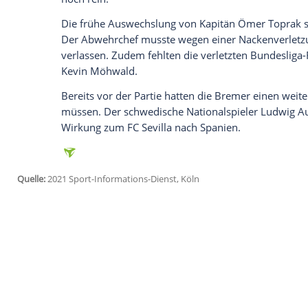
vorgeführt.
Felix Platte
legte mit zwei To
ersten Saisonsieg der Gäste.
Sven Michel
Mithilfe der komplett indisponierten Br
Nach dem Seitenwechsel keimte bei den 
Hoffnung aus, als
Niklas Schmidt
in der 5
stellte
Ron Schallenberg
den alten Abstan
Werder
besser in die Partie, ohne der
Das Team von Trainer
Markus Anfang
war
in die Kabinen verabschiedet worden, au
von Sport-Geschäftsführer
Frank Bauma
Paderborn-Fans hingegen hatten Oberwass
noch rein."
Die frühe Auswechslung von Kapitän
Öme
Der Abwehrchef musste wegen einer
Nac