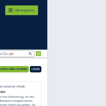
MAIL & CLOUD
Alle Angebote
KOSTENLOSE E-MAIL SICHERN
LOGIN
Video
Empfohlener externer Inhalt: