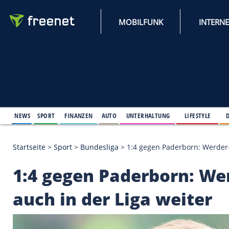
MOBILFUNK
NEWS
SPORT
FINANZEN
AUTO
UNTERHALTUNG
L
Startseite
>
Sport
>
Bundesliga
>
1:4 gegen Paderbo
1:4 gegen Paderborn