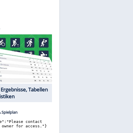
©
SID
Datencenter