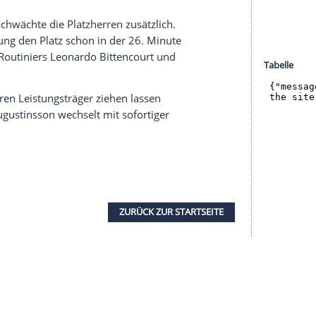
ren in der 9. und 17. Minute den Grundstein zum
(36.) gelang der dritte Treffer, ebenfalls unter
emer
Hintermannschaft
.
21.000 Zuschauern im Weserstadion kurzfristig
2. Minute traf. Doch nur drei Minuten später
d wieder her. Erst nach einer Stunde kam der
SV
 Begegnung noch eine Wende geben zu können.
 schon nach 45 Minuten mit einem Pfeifkonzert
ch lautstarke Forderungen nach einer Trennung
nn
waren unüberhörbar. Die 300 mitgereisten
er und sangen: "Einer geht noch, einer geht
r Toprak
schwächte die Platzherren zusätzlich.
kenverletzung
den Platz schon in der 26. Minute