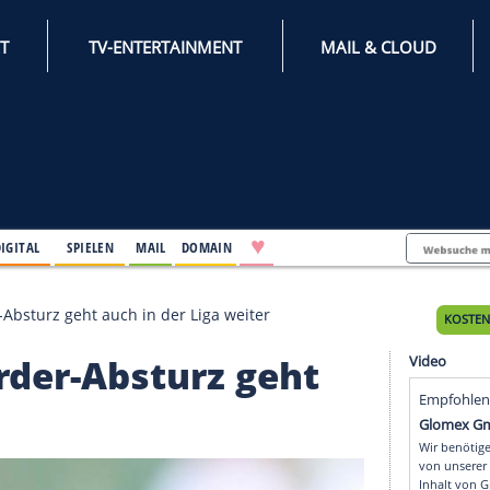
INTERNET
TV-ENTERTAINMENT
♥
IFESTYLE
DIGITAL
SPIELEN
MAIL
DOMAIN
rn: Werder-Absturz geht auch in der Liga weiter
: Werder-Absturz geht