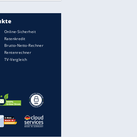
Meistgelesen
"Infanti-No Go":
Pressestimmen zum Verbleib
des FIFA-Chefs
UEFA hält an FIFA-Boykott fest -
CAF hält zu Infantino
Times: Infantino bietet WM-
Finale für Unterstützung
Millionendeal perfekt: