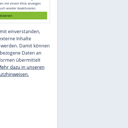
Glomex GmbH
Wir benötigen Ihre Zustimmung, um den
von unserer Redaktion eingebundenen
Inhalt von Glomex GmbH anzuzeigen. Sie
können diesen mit einem Klick anzeigen
lassen und auch wieder deaktivieren.
jetzt aktivieren
Ich bin damit einverstanden,
dass mir externe Inhalte
angezeigt werden. Damit können
personenbezogene Daten an
Drittplattformen übermittelt
werden.
Mehr dazu in unseren
Datenschutzhinweisen.