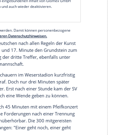
l-K.o. beim Drittligisten
VfL Osnabrück
verloren
 den
SC Paderborn
nach einem über weite
Strecken
einen Gedanken an einen sofortigen
e Heimsieg der Grün-Weißen datiert vom 26.
serer Redaktion eingebundenen Inhalt von Glomex GmbH
nzeigen lassen und auch wieder deaktivieren.
halte angezeigt werden. Damit können personenbezogene
r dazu in unseren Datenschutzhinweisen.
 die Norddeutschen nach allen Regeln der Kunst