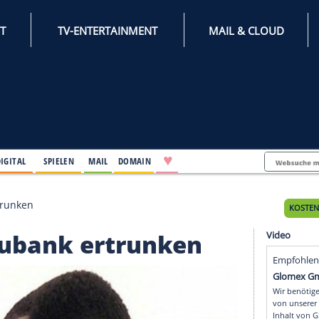
INTERNET
TV-ENTERTAINMENT
♥
IFESTYLE
DIGITAL
SPIELEN
MAIL
DOMAIN
 Eubank ertrunken
mp Eubank ertrunken