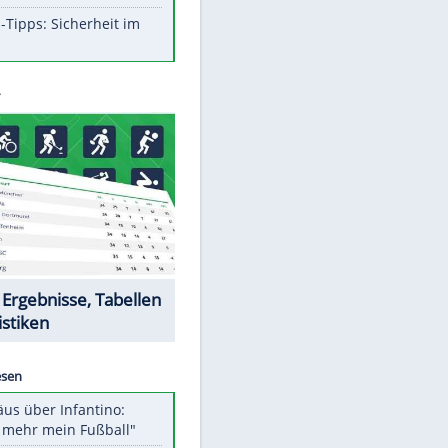
Aufruhr!
Was bei der Vogelfütterung
wirklich sinnvoll ist
Die schlimmsten Bad Boys der
Sportwelt
Im Zeitraffer: Die Entwicklung
des Lenkrades
So sollte man Ohren auf keinen
Fall reinigen
Experten-Tipps: Sicherheit im
Internet
Datencenter