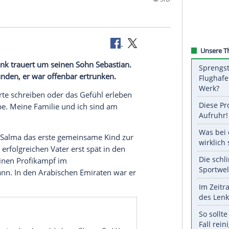
r
Chris Eubank
trauert um seinen Sohn
Sebastian
.
n
Dubai
gefunden, er war offenbar ertrunken.
 ich diese Worte schreiben oder das Gefühl erleben
s Sohnes habe. Meine
Familie
und ich sind am