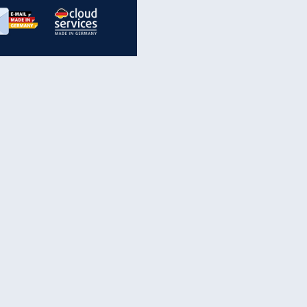
inanzen & Produkte
iscounter-Angebote
Online-Sicherheit
reenet Cloud
Ratenkredit
reenet Mail
Brutto-Netto-Rechner
reenet Webhosting
Rentenrechner
fz-Versicherung
TV-Vergleich