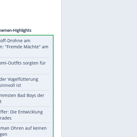
©
SID
Unsere Themen-Highlights
Sprengstoff-Drohne am
Flughafen: "Fremde Mächte" am
Werk?
Diese Promi-Outfits sorgten für