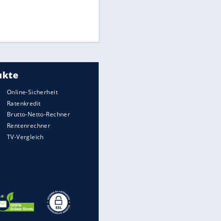
Die spektakulärsten Handball-
Bilder
DFB: Ermittlungen im "Fall
Freigang" dauern noch an
"Sehr hohe Qualität":
Lewandowski mit Doppelpack