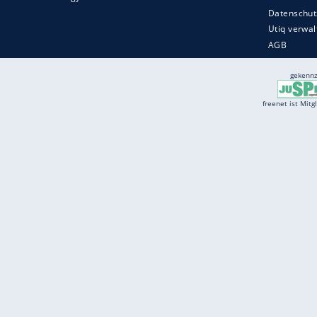
Services
Börse
Jobbörse
Spritpreis aktuell
Wetter
Ferientermine
Partnersuche
Online Angebote