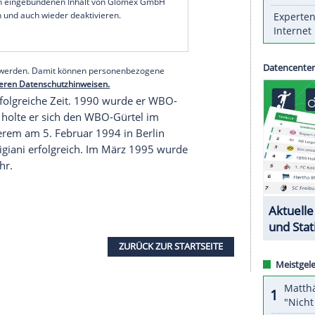
irror
zitiert.
banks
Frau Salma das erste gemeinsame Kind zur
ar seinem erfolgreichen Vater erst spät in den
19 jeweils einen
Profikampf
im
Punkten gewann. In den Arabischen Emiraten war er
serer Redaktion eingebundenen Inhalt von Glomex GmbH
nzeigen lassen und auch wieder deaktivieren.
halte angezeigt werden. Damit können personenbezogene
r dazu in unseren Datenschutzhinweisen.
ren seine erfolgreiche Zeit. 1990 wurde er WBO-