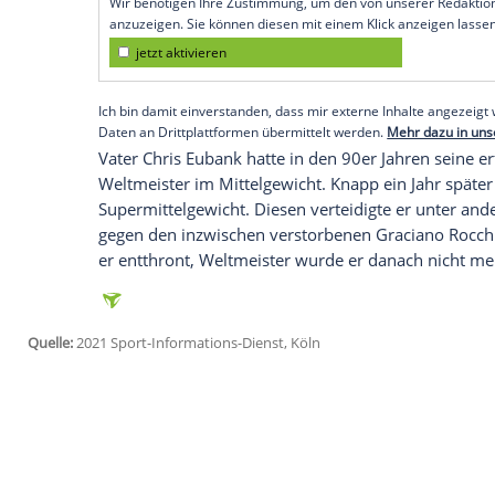
Boden zerstört", wird Eubank im
Daily M
Erst vor einem Monat hatte
Sebastian Eu
Welt gebracht, Sohn Raheem. Eubank Jr. w
Ring gefolgt. Er absolvierte 2018 und 20
Halbschwergewicht
, die er beide nach 
auch im
Mixed
Martial Arts
(MMA) aktiv.
Empfohlener externer Inhalt:
Glomex GmbH
Wir benötigen Ihre Zustimmung, um den von un
anzuzeigen. Sie können diesen mit einem Klick a
jetzt aktivieren
Ich bin damit einverstanden, dass mir externe In
Daten an Drittplattformen übermittelt werden.
Meh
Vater
Chris Eubank
hatte in den 90er Jah