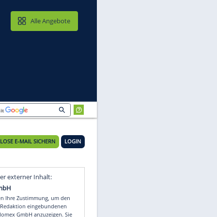
MAIL & CLOUD
Alle Angebote
KOSTENLOSE E-MAIL SICHERN
LOGIN
Video
Empfohlener externer Inhalt: