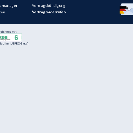
Entertainment
F
Cartoons
Spiele
D
Einbürgerungstest
Videos
f
Führerscheintest
Wissens-Quiz
f
Promi-Quiz
Witze
f
K
freenet