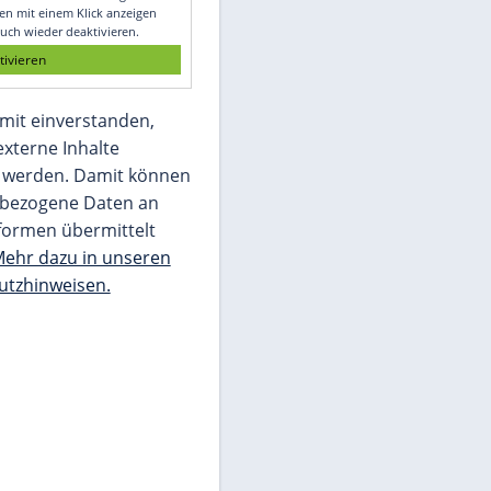
Glomex GmbH
Wir benötigen Ihre Zustimmung, um den
von unserer Redaktion eingebundenen
Inhalt von Glomex GmbH anzuzeigen. Sie
können diesen mit einem Klick anzeigen
lassen und auch wieder deaktivieren.
jetzt aktivieren
Ich bin damit einverstanden,
dass mir externe Inhalte
angezeigt werden. Damit können
personenbezogene Daten an
Drittplattformen übermittelt
werden.
Mehr dazu in unseren
Datenschutzhinweisen.