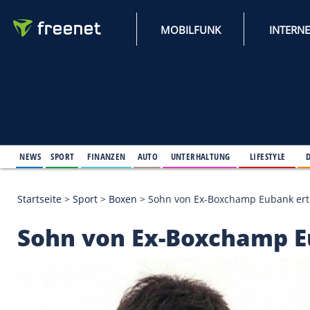
MOBILFUNK
NEWS
SPORT
FINANZEN
AUTO
UNTERHALTUNG
L
Startseite
>
Sport
>
Boxen
>
Sohn von Ex-Boxchamp
Sohn von Ex-Boxcha