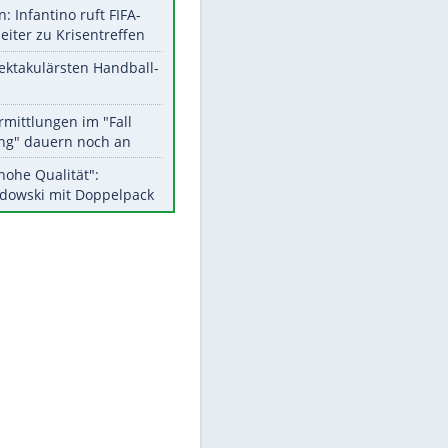
Aktuelle Ergebnisse, Tabellen
und Statistiken
EITE
Meistgelesen
Matthäus über Infantino:
"Nicht mehr mein Fußball"
Medien: Infantino ruft FIFA-
Mitarbeiter zu Krisentreffen