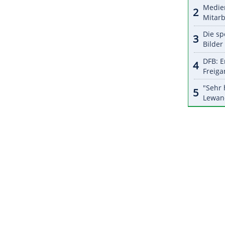
 Jahr später holte er sich den WBO-Gürtel im
er unter anderem am 5. Februar 1994 in
Berlin
iano Rocchigiani
erfolgreich. Im März 1995 wurde
h nicht mehr.
ZURÜCK ZUR STARTS