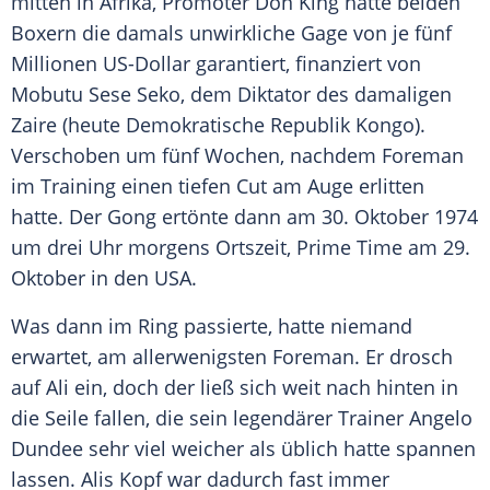
mitten in Afrika, Promoter
Don King
hatte beiden
Boxern die damals unwirkliche Gage von je fünf
Millionen US-Dollar garantiert, finanziert von
Mobutu Sese Seko
, dem Diktator des damaligen
Zaire (heute Demokratische Republik Kongo).
Verschoben um fünf Wochen, nachdem
Foreman
im Training einen tiefen Cut am Auge erlitten
hatte. Der Gong ertönte dann am 30. Oktober 1974
um drei Uhr morgens Ortszeit, Prime Time am 29.
Oktober in den USA.
Was dann im Ring passierte, hatte niemand
erwartet, am allerwenigsten
Foreman
. Er drosch
auf Ali ein, doch der ließ sich weit nach hinten in
die Seile fallen, die sein legendärer Trainer
Angelo
Dundee
sehr viel weicher als üblich hatte spannen
lassen.
Alis Kopf
war dadurch fast immer