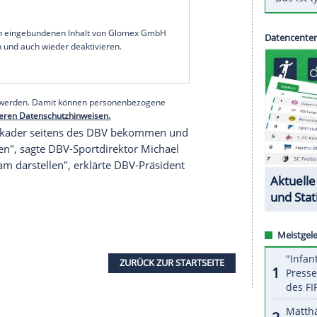
t für jeden Sportler das Größte, denn man kann
te deutsche Boxerin sein, die
ngt."
dass sich die 30-Jährige für die Spiele in
Tokio
urnier in Paris im Juni möglich. Allerdings nur,
BV
) zuvor bei der Europa-Ausscheidung keinen
eicht. Im Profibereich hat
Hammer
einen
ederlage.
serer Redaktion eingebundenen Inhalt von Glomex GmbH
nzeigen lassen und auch wieder deaktivieren.