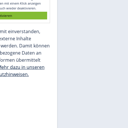
Glomex GmbH
Wir benötigen Ihre Zustimmung, um den
von unserer Redaktion eingebundenen
Inhalt von Glomex GmbH anzuzeigen. Sie
können diesen mit einem Klick anzeigen
lassen und auch wieder deaktivieren.
jetzt aktivieren
Ich bin damit einverstanden,
dass mir externe Inhalte
angezeigt werden. Damit können
personenbezogene Daten an
Drittplattformen übermittelt
werden.
Mehr dazu in unseren
Datenschutzhinweisen.