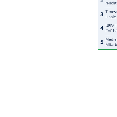
halte angezeigt werden. Damit können personenbezogene
r dazu in unseren Datenschutzhinweisen.
 der Olympiakader seitens des
DBV
bekommen und
ufgenommen", sagte DBV-Sportdirektor Michael
ür unser Team darstellen", erklärte DBV-Präsident
ZURÜCK ZUR STARTS