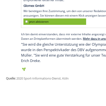
andersrum", sagte
Hammer
: "
Olympia
is
Geschichte schreiben. Ich möchte die ers
eine Olympiamedaille mit nach Hause bri
Voraussetzung ist allerdings erst einmal, 
qualifiziert. Dies ist beim Qualifikationst
wenn der
Deutsche Boxsport-Verband
(
D
Startplatz in Hammers Gewichtsklasse err
Kampfrekord von 26 Siegen und einer Ni
Empfohlener externer Inhalt:
Glomex GmbH
Wir benötigen Ihre Zustimmung, um den von un
anzuzeigen. Sie können diesen mit einem Klick a
jetzt aktivieren