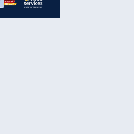
inanzen & Produkte
iscounter-Angebote
Online-Sicherheit
reenet Cloud
Ratenkredit
reenet Mail
Brutto-Netto-Rechner
reenet Webhosting
Rentenrechner
fz-Versicherung
TV-Vergleich