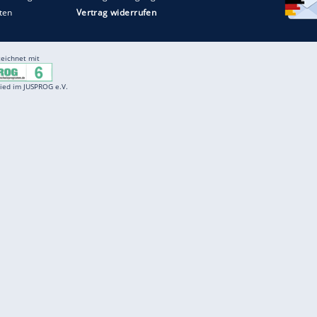
Entertainment
F
Cartoons
Spiele
D
Einbürgerungstest
Videos
f
Führerscheintest
Wissens-Quiz
f
Promi-Quiz
Witze
f
K
freenet
Kundenservice
Gender-Hinweis