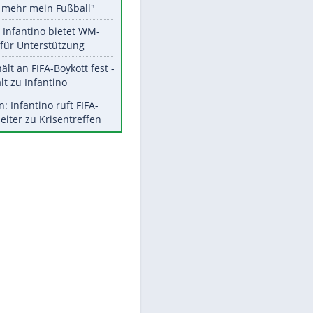
Aktuelle Ergebnisse, Tabellen
und Statistiken
Meistgelesen
"Infanti-No Go":
EITE
Pressestimmen zum Verbleib
des FIFA-Chefs
Matthäus über Infantino:
"Nicht mehr mein Fußball"
Times: Infantino bietet WM-
Finale für Unterstützung