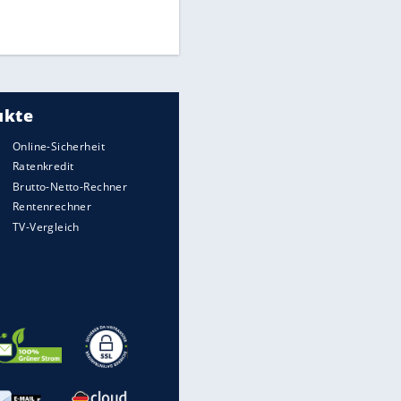
UEFA hält an FIFA-Boykott fest -
CAF hält zu Infantino
Medien: Infantino ruft FIFA-
Mitarbeiter zu Krisentreffen