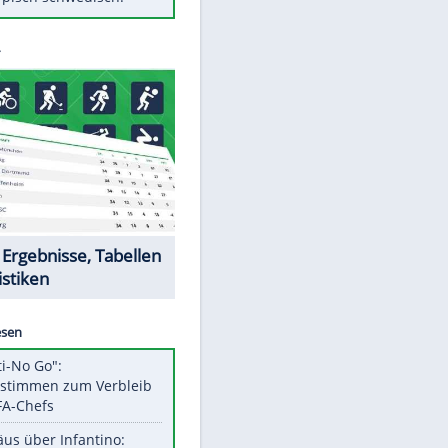
Diese Autos haben uns verlassen
FCH: Schmidt lässt Zukunft
weiter offen
Mit diesen Tricks wird der Grill
ruckzuck sauber
So nutzt man alte Smartphones
sinnvoll
Das ist typisch schwedisch!
Datencenter