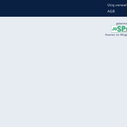
Services
Börse
Jobbörse
Spritpreis aktuell
Wetter
Ferientermine
Partnersuche
Online Angebote
freenet Mobilfunk
freenet Video