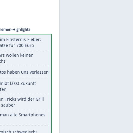
©
SID
Unsere Themen-Highlights
Spanien im Finsternis-Fieber:
Balkonplätze für 700 Euro
Diese Stars wollen keinen
Nachwuchs