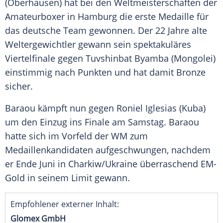
(
Oberhausen
) hat bei den
Weltmeisterschaften
der
Amateurboxer
in
Hamburg
die erste
Medaille
für
das deutsche Team gewonnen. Der 22 Jahre alte
Weltergewichtler gewann sein spektakuläres
Viertelfinale gegen
Tuvshinbat Byamba
(
Mongolei
)
einstimmig nach Punkten und hat damit Bronze
sicher.
Baraou
kämpft nun gegen
Roniel Iglesias
(Kuba)
um den Einzug ins Finale am Samstag.
Baraou
hatte sich im Vorfeld der WM zum
Medaillenkandidaten aufgeschwungen, nachdem
er Ende Juni in Charkiw/Ukraine überraschend EM-
Gold in seinem Limit gewann.
Empfohlener externer Inhalt:
Glomex GmbH