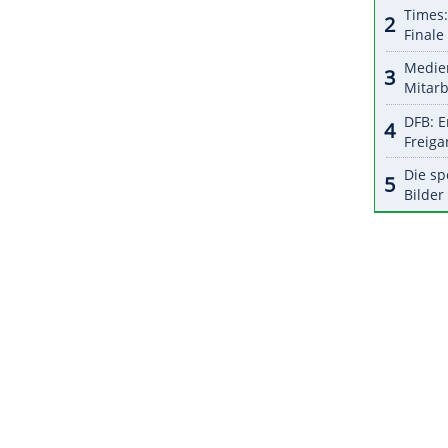
halte angezeigt werden. Damit können personenbezogene
r dazu in unseren Datenschutzhinweisen.
ndes (DBB) trifft bei der EuroBasket (31. August
 Aviv auf die Ukraine, Georgien, Gastgeber Israel,
ZURÜCK ZUR STARTS