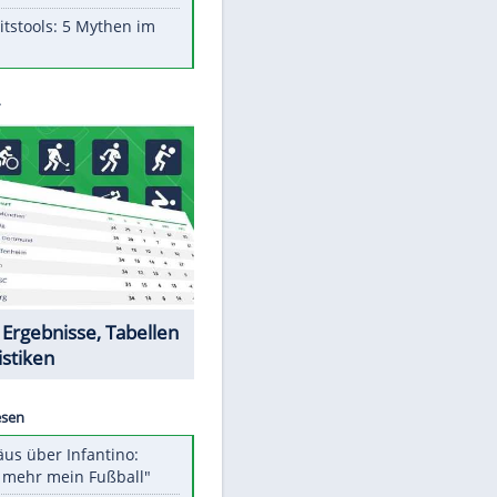
Aufruhr!
Was bei der Vogelfütterung
wirklich sinnvoll ist
"Infanti-No Go": Pressestimmen
zum Verbleib des FIFA-Chefs
Im Zeitraffer: Die Entwicklung
des Lenkrades
Lebensmittel, die nicht schlecht
werden
Sicherheitstools: 5 Mythen im
Check
Datencenter