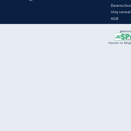
Services
Börse
Jobbörse
Spritpreis aktuell
Wetter
Ferientermine
Partnersuche
Online Angebote