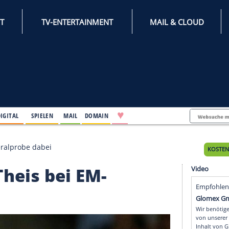
INTERNET
TV-ENTERTAINMENT
♥
IFESTYLE
DIGITAL
SPIELEN
MAIL
DOMAIN
ei EM-Generalprobe dabei
m: Theis bei EM-