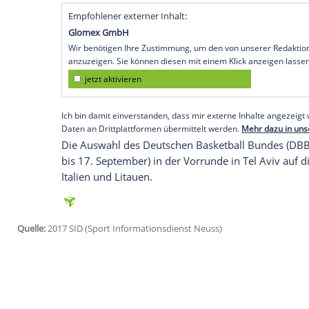
Berlin
(SID) - NBA-Neuling
Daniel Theis
st
bei ihrer EM-Generalprobe gegen
Frankr
Verfügung. Der 25-Jährige bestätigte a
Rückkehr von seiner USA-Reise auflaufen
Theis
war am vergangenen Wochenende ab
Klub
Boston Celtics
nachzukommen. "Bis b
Deutschland -
Frankreich
! Morgen 14.30
diesem Sommer bislang nur zwei Länders
er gegen Russland (79:76) und Polen (75:
Empfohlener externer Inhalt:
Glomex GmbH
Wir benötigen Ihre Zustimmung, um den von un
anzuzeigen. Sie können diesen mit einem Klick a
jetzt aktivieren