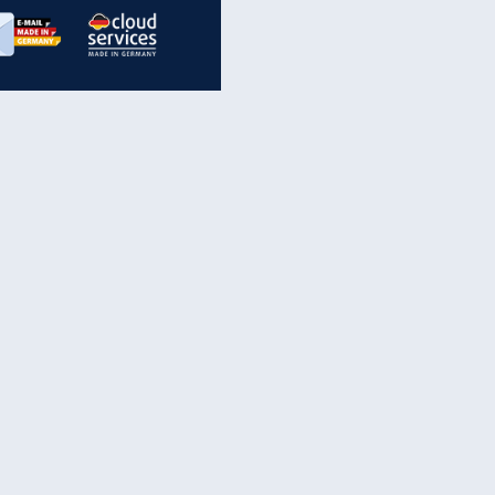
inanzen & Produkte
iscounter-Angebote
Online-Sicherheit
reenet Cloud
Ratenkredit
reenet Mail
Brutto-Netto-Rechner
reenet Webhosting
Rentenrechner
fz-Versicherung
TV-Vergleich