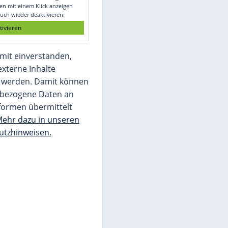
Glomex GmbH
Wir benötigen Ihre Zustimmung, um den
von unserer Redaktion eingebundenen
Inhalt von Glomex GmbH anzuzeigen. Sie
können diesen mit einem Klick anzeigen
lassen und auch wieder deaktivieren.
jetzt aktivieren
Ich bin damit einverstanden,
dass mir externe Inhalte
angezeigt werden. Damit können
personenbezogene Daten an
Drittplattformen übermittelt
werden.
Mehr dazu in unseren
Datenschutzhinweisen.