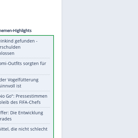
©
SID
Unsere Themen-Highlights
Totes Kleinkind gefunden -
Fremdverschulden
ausgeschlossen
Diese Promi-Outfits sorgten für