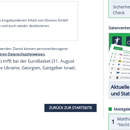
eht der deutschen Basketball-Nationalmannschaft
eich
am Sonntag (14.30 Uhr/Sport1) in
Berlin
zur
m Samstagabend bei
Twitter
, dass er nach der
 wird.
gereist, um Verpflichtungen bei seinem neuen
ald, schönes Boston. Nächster Halt:
 Uhr in
Berlin
", schrieb der Forward.
Theis
hat in
piele bestritten, beim Supercup in Hamburg war
80) aufgelaufen.
serer Redaktion eingebundenen Inhalt von Glomex GmbH
nzeigen lassen und auch wieder deaktivieren.