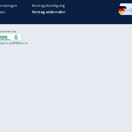
Entertainment
F
Cartoons
Spiele
D
Einbürgerungstest
Videos
f
Führerscheintest
Wissens-Quiz
f
Promi-Quiz
Witze
f
K
freenet