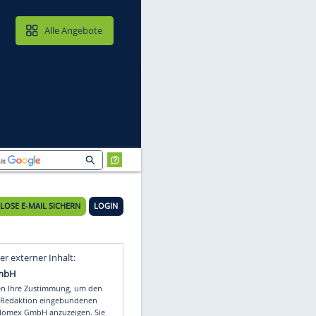
MAIL & CLOUD
Alle Angebote
KOSTENLOSE E-MAIL SICHERN
LOGIN
Video
Empfohlener externer Inhalt: