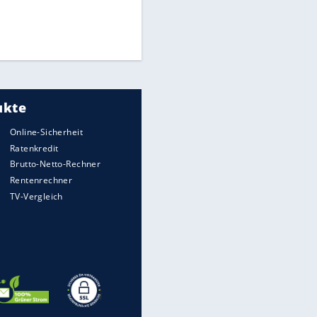
Medien: Infantino ruft FIFA-
Mitarbeiter zu Krisentreffen
DFB: Ermittlungen im "Fall
Freigang" dauern noch an
Die spektakulärsten Handball-
Bilder