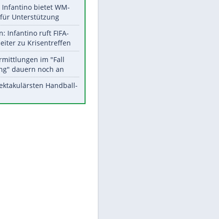
Aktuelle Ergebnisse, Tabellen
und Statistiken
EITE
Meistgelesen
Matthäus über Infantino:
"Nicht mehr mein Fußball"
Times: Infantino bietet WM-
Finale für Unterstützung