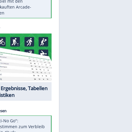
Die größten Mythen über
Medikamente
Braunschweig nach Kantersieg in
Magdeburg an der Spitze
Vorsicht: Diese 17 Dinge hassen
Katzen
Illegales Asphalt-Kartell muss
Mio-Strafe zahlen
Memo-Spiel mit den
meistverkauften Arcade-
Maschinen
Datencenter
EITE