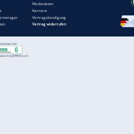
Entertainment
F
Cartoons
Spiele
D
Einbürgerungstest
Videos
f
Führerscheintest
Wissens-Quiz
f
Promi-Quiz
Witze
f
K