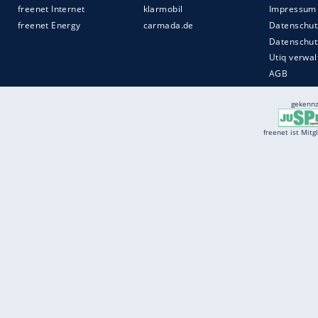
Services
Börse
Jobbörse
Spritpreis aktuell
Wetter
Ferientermine
Partnersuche