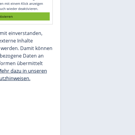
Glomex GmbH
Wir benötigen Ihre Zustimmung, um den
von unserer Redaktion eingebundenen
Inhalt von Glomex GmbH anzuzeigen. Sie
können diesen mit einem Klick anzeigen
lassen und auch wieder deaktivieren.
jetzt aktivieren
Ich bin damit einverstanden,
dass mir externe Inhalte
angezeigt werden. Damit können
personenbezogene Daten an
Drittplattformen übermittelt
werden.
Mehr dazu in unseren
Datenschutzhinweisen.