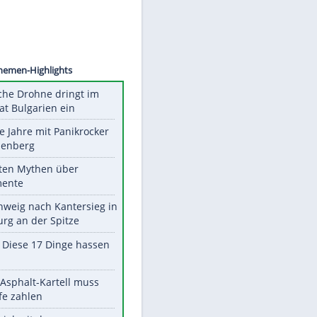
©
SID
Unsere Themen-Highlights
Ukrainische Drohne dringt im
Nato-Staat Bulgarien ein
Durch die Jahre mit Panikrocker
Udo Lindenberg