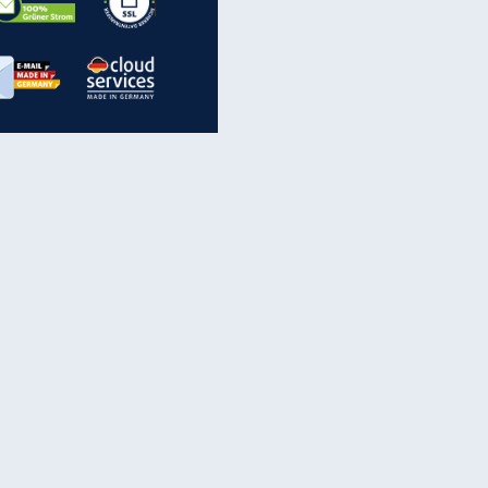
inanzen & Produkte
iscounter-Angebote
Online-Sicherheit
reenet Cloud
Ratenkredit
reenet Mail
Brutto-Netto-Rechner
reenet Webhosting
Rentenrechner
fz-Versicherung
TV-Vergleich