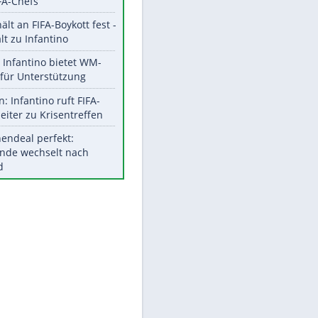
Aktuelle Ergebnisse, Tabellen
und Statistiken
Meistgelesen
"Infanti-No Go":
Pressestimmen zum Verbleib
des FIFA-Chefs
UEFA hält an FIFA-Boykott fest -
CAF hält zu Infantino