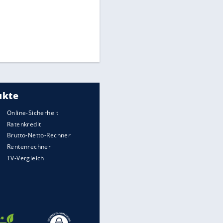
Times: Infantino bietet WM-
Finale für Unterstützung
Medien: Infantino ruft FIFA-
Mitarbeiter zu Krisentreffen
Millionendeal perfekt:
Diomande wechselt nach
Madrid