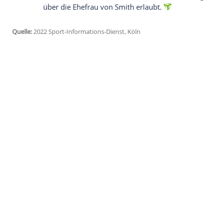
Korbjäger Stephen Curry haben einen Os
22-minütigen Films "The Queen of Basketb
Dokumentation ausgezeichnet wurde. Er h
den ersten Korb in der Geschichte der Ol
Frau von einem Team aus der NBA gedra
Den Oscar als bester Hauptdarsteller gewa
Der Film handelt von Richard Williams, 
Tennis-Weltstars formte. Bei der Verleihu
Moderator Chris Rock auf offener Bühne o
über die Ehefrau von Smith erlaubt.
Quelle:
2022 Sport-Informations-Dienst, Köln