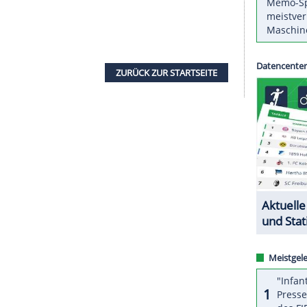
car gewonnen. Beide sind Co-Produzenten des
all", der in der Kategorie beste Kurz-
andelt von Lusia Harris, die 1976 in Montreal
ympischen Spiele erzielt hatte und 1977 als erste
ftet wurde.
nn Will Smith für seine Rolle in "King Richard".
der seine beiden Töchter Serena und Venus zu
ng sorgte Smith für einen Skandal, als er
hrfeigte. Rock hatte sich einen schlechten Scherz
ZURÜCK ZUR STARTS