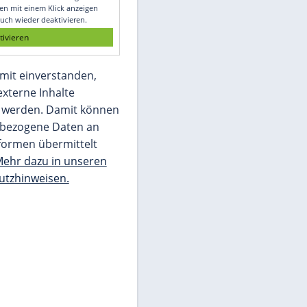
Glomex GmbH
Wir benötigen Ihre Zustimmung, um den
von unserer Redaktion eingebundenen
Inhalt von Glomex GmbH anzuzeigen. Sie
können diesen mit einem Klick anzeigen
lassen und auch wieder deaktivieren.
jetzt aktivieren
Ich bin damit einverstanden,
dass mir externe Inhalte
angezeigt werden. Damit können
personenbezogene Daten an
Drittplattformen übermittelt
werden.
Mehr dazu in unseren
Datenschutzhinweisen.