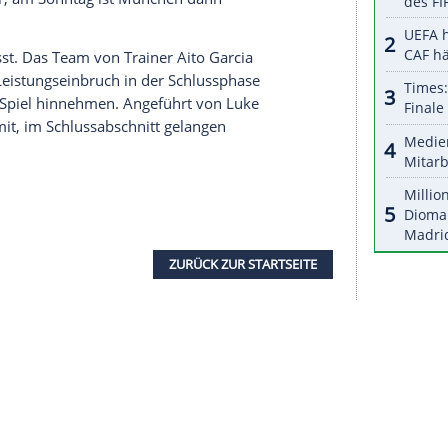
halte angezeigt werden. Damit können personenbezogene
r dazu in unseren Datenschutzhinweisen.
te zurücklag, hat den Einzug in die K.o.-Runde der
Hand, eine bessere EuroLeague-Saison hat noch
h sieben ausstehenden Begegnungen sind die
n Spitzenreiter
FC Barcelona
treffen die
 hinter ihnen platzierte Mannschaften.
er nicht zuletzt ihren Comeback-Qualitäten zu
ayern
zuvor etwa gegen
Maccabi Tel Aviv
(72:20),
diger
ZSKA Moskau
(69:66) eine späte Wende
t, Kräfte zu tanken: Bereits am Donnerstag geht es
then weiter, am Sonntag ist
München
dann
a gefordert.
ung verpasst. Das Team von Trainer Aito Garcia