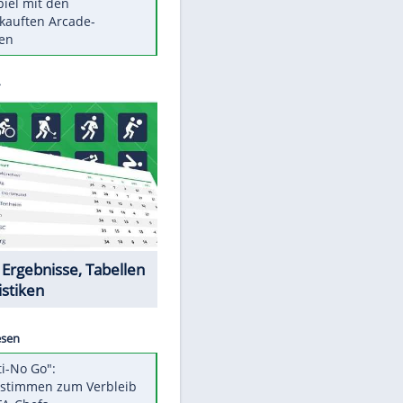
Die größten Mythen über
Medikamente
Braunschweig nach Kantersieg in
Magdeburg an der Spitze
Vorsicht: Diese 17 Dinge hassen
Katzen
Illegales Asphalt-Kartell muss
Mio-Strafe zahlen
Memo-Spiel mit den
meistverkauften Arcade-
Maschinen
Datencenter