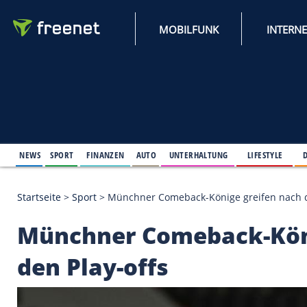
MOBILFUNK
NEWS
SPORT
FINANZEN
AUTO
UNTERHALTUNG
L
Startseite
>
Sport
>
Münchner Comeback-Könige grei
Münchner Comeback-