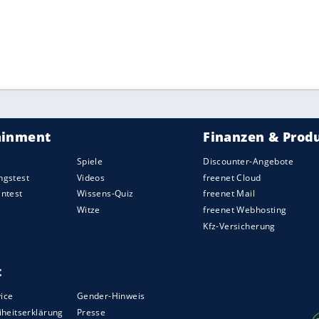
nach einem Leistungseinbruch in der Schlussphase
lage im 27. Spiel hinnehmen. Angeführt von Luke
ster lange mit, im Schlussabschnitt gelangen
ZURÜCK ZUR STARTS