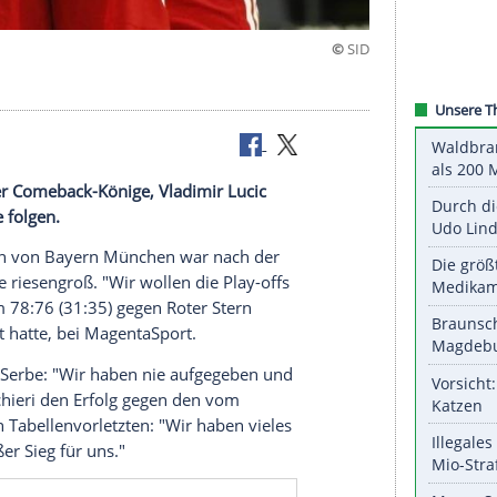
Einsatz seiner Comeback-Könige,
Vladimir Lucic
ampfansage
folgen.