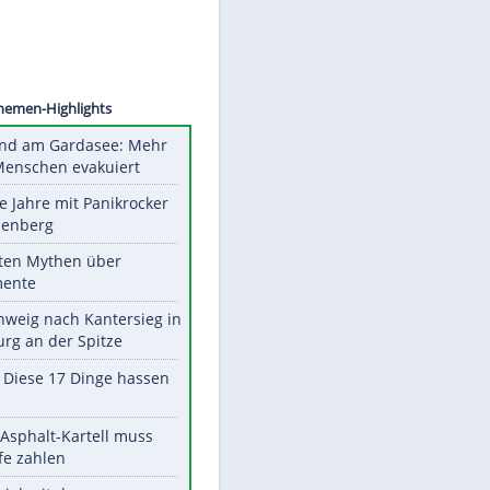
©
SID
Unsere Themen-Highlights
Waldbrand am Gardasee: Mehr
als 200 Menschen evakuiert
Durch die Jahre mit Panikrocker
Udo Lindenberg