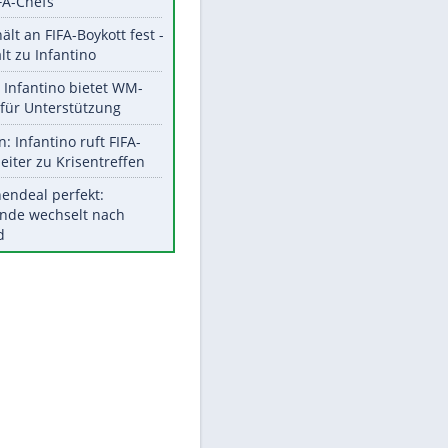
Aktuelle Ergebnisse, Tabellen
und Statistiken
Meistgelesen
"Infanti-No Go":
Pressestimmen zum Verbleib
des FIFA-Chefs
UEFA hält an FIFA-Boykott fest -
CAF hält zu Infantino