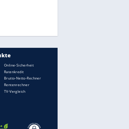
Times: Infantino bietet WM-
Finale für Unterstützung
Medien: Infantino ruft FIFA-
Mitarbeiter zu Krisentreffen
Millionendeal perfekt:
Diomande wechselt nach
Madrid
EITE