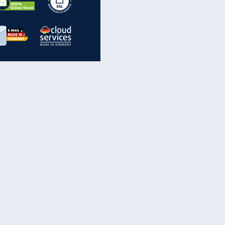
inanzen & Produkte
iscounter-Angebote
Online-Sicherheit
reenet Cloud
Ratenkredit
reenet Mail
Brutto-Netto-Rechner
reenet Webhosting
Rentenrechner
fz-Versicherung
TV-Vergleich