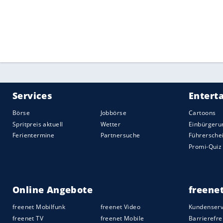
Reneses verlor bei Zenit St. Petersburg 
71:87 (48:43) und musste die 18. Nieder
Sikma (18 Punkte) hielt der deutsche Mei
Berlin aber lediglich vier Punkte.
Quelle:
2021 Sport-Informations-Dienst, Köln