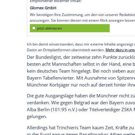
München
(SID) - Die Zuversicht bei den 
nächsten erfolgreichen Aufholjagd in der
attackieren", sagte
Lucic
, der seine zehn
Belgrad
allesamt in der entscheidenden Ph
Ein "Kampf bis zum Ende" sei es gewesen
am Ende den Sieg verdient." Ähnlich bew
ehemaligen Bayern-Coach Dejan Radonjic 
richtig gemacht und nicht aufgegeben. Es 
Empfohlener externer Inhalt:
Glomex GmbH
Wir benötigen Ihre Zustimmung, um den von un
anzuzeigen. Sie können diesen mit einem Klick a
jetzt aktivieren