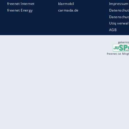
Services
Börse
Jobbörse
Spritpreis aktuell
Wetter
Ferientermine
Partnersuche