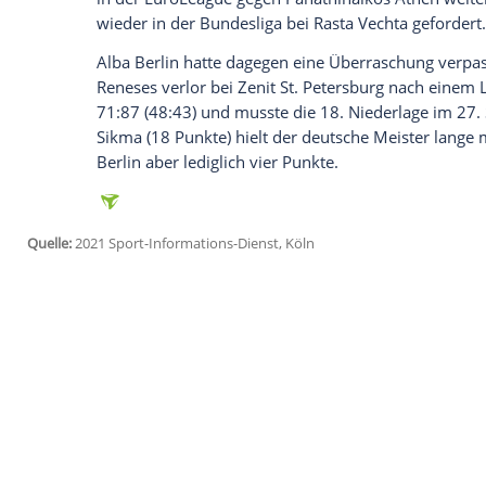
Ich bin damit einverstanden, dass mir externe In
Daten an Drittplattformen übermittelt werden.
Meh
Der Bundesligist, der zeitweise zehn Punk
besten acht Mannschaften selbst in der 
kein deutsches Team hingelegt. Bei noc
Bayern
Tabellenvierter. Mit Ausnahme vo
Münchner Korbjäger nur noch auf derzeit
Die gute Ausgangslage haben die Münchn
verdanken. Wie gegen
Belgrad
war den
B
Alba Berlin
(101:95 n.V.) oder Titelvertei
gelungen.
Allerdings hat Trinchieris Team kaum Zei
in der EuroLeague gegen Panathinaikos A
wieder in der Bundesliga bei Rasta Vecht
Alba Berlin
hatte dagegen eine Überrasch