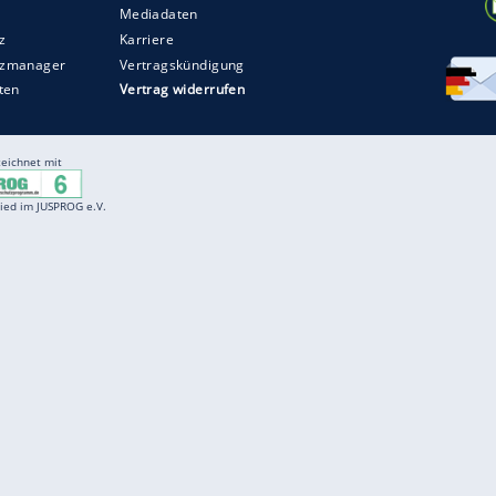
Entertainment
F
Cartoons
Spiele
D
Einbürgerungstest
Videos
f
Führerscheintest
Wissens-Quiz
f
Promi-Quiz
Witze
f
K