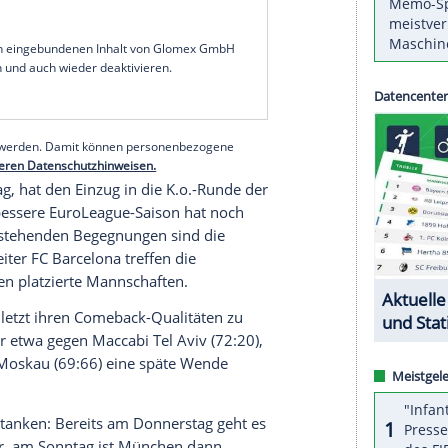
Basketballern von
Bayern München
war nach der
 EuroLeague riesengroß. "Wir wollen die Play-offs
 Punkte beim 78:76 (31:35) gegen
Roter Stern
ase erzielt hatte, bei
MagentaSport
.
, sagte der Serbe: "Wir haben nie aufgegeben und
ertete Trinchieri den Erfolg gegen den vom
trainierten Tabellenvorletzten: "Wir haben vieles
ist ein großer Sieg für uns."
serer Redaktion eingebundenen Inhalt von Glomex GmbH
nzeigen lassen und auch wieder deaktivieren.