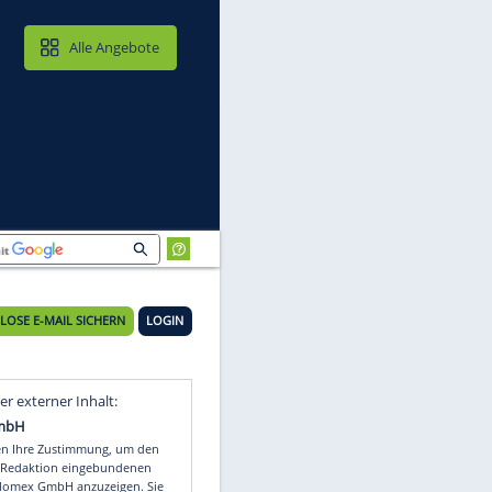
MAIL & CLOUD
Alle Angebote
KOSTENLOSE E-MAIL SICHERN
LOGIN
Video
Empfohlener externer Inhalt: