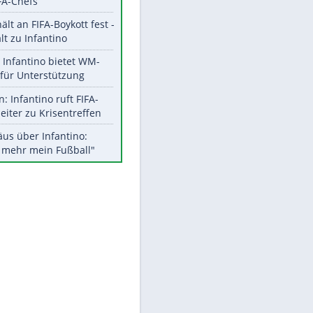
Aktuelle Ergebnisse, Tabellen
und Statistiken
Meistgelesen
"Infanti-No Go":
Pressestimmen zum Verbleib
des FIFA-Chefs
UEFA hält an FIFA-Boykott fest -
CAF hält zu Infantino