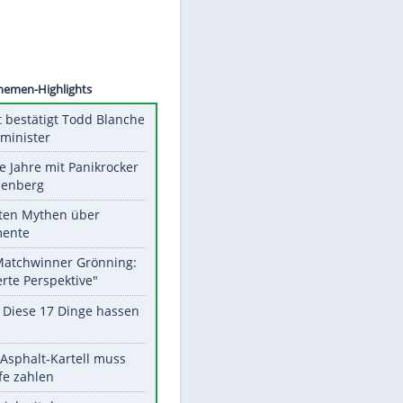
©
SID
Unsere Themen-Highlights
US-Senat bestätigt Todd Blanche
als Justizminister
Durch die Jahre mit Panikrocker
Udo Lindenberg