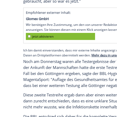
Köln (SID) - Das für Samstag und Sonnta
Basketball Bundesliga
(BBL) ist kurz vor
positiven Coronatests bei namentlich ni
Göttingen
wurde aufgrund einer Quaran
das zweite
Halbfinale
am Samstagabend (
abgesagt.
"Wir wussten natürlich, dass das als Sup
Geschäftsführer
Stefan Holz
dem SID: "Ma
dass es auch positive Fälle geben kann. 
gebraucht, aber so war es jetzt."
Empfohlener externer Inhalt:
Glomex GmbH
Wir benötigen Ihre Zustimmung, um den von un
anzuzeigen. Sie können diesen mit einem Klick a
jetzt aktivieren