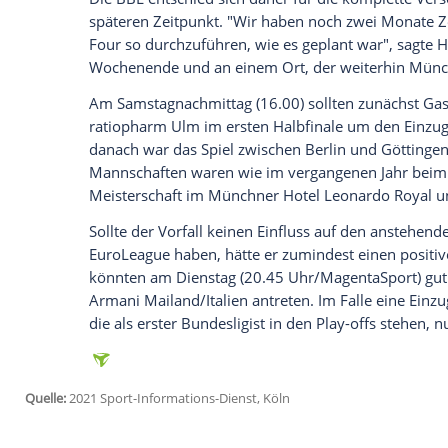
Ich bin damit einverstanden, dass mir externe In
Daten an Drittplattformen übermittelt werden.
Meh
Noch am Donnerstag waren alle Testerge
der Ankunft der Mannschaften hatte die 
Fall bei den Göttingern ergeben, sagte d
MagentaSport: "Auflage des Gesundheits
dass bei einer weiteren Testung alle Gött
Diese zweite
Testreihe
ergab dann aber e
dann zurecht entschieden, dass es eine un
nicht mehr wusste, wie die Infektionsket
Die
BBL
entschied sich daher für die kom
späteren Zeitpunkt. "Wir haben noch zw
Four so durchzuführen, wie es geplant w
Wochenende und an einem Ort, der weit