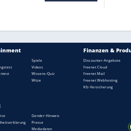
unächst Gastgeber
Bayern München
und
den Einzug ins Endspiel am Sonntag spielen,
d
Göttingen
angesetzt. Alle teilnehmenden
Jahr beim Finalturnier um die deutsche
o Royal untergebracht.
n anstehenden Einsatz des
FC Bayern
in der
inen positiven Nebeneffekt. Die Münchner
Sport) gut erholt zum ersten
Viertelfinale
bei
 eine Einzugs ins Pokalfinale hätten die
Bayern
,
s stehen, nur einen Tag Pause gehabt.
ZURÜCK ZUR STARTS