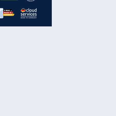
inanzen & Produkte
iscounter-Angebote
Online-Sicherheit
reenet Cloud
Ratenkredit
reenet Mail
Brutto-Netto-Rechner
reenet Webhosting
Rentenrechner
fz-Versicherung
TV-Vergleich