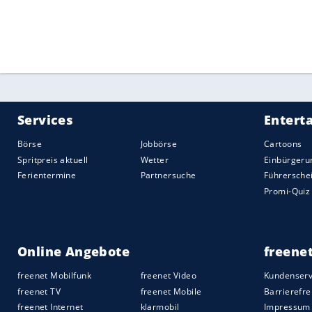
Am Samstagnachmittag (16.00) sollten z
ratiopharm Ulm im ersten
Halbfinale
um 
danach war das Spiel zwischen
Berlin
un
Mannschaften waren wie im vergangenen 
Meisterschaft
im Münchner Hotel Leonard
Sollte der Vorfall keinen Einfluss auf de
EuroLeague haben, hätte er zumindest e
könnten am Dienstag (20.45 Uhr/Magenta
Armani Mailand/Italien antreten. Im Falle
die als erster
Bundesligist
in den Play-off
Quelle:
2021 Sport-Informations-Dienst, Köln