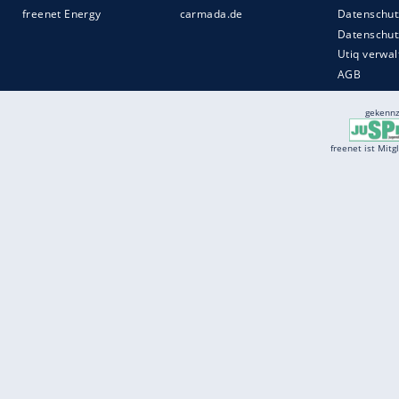
Services
Börse
Jobbörse
Spritpreis aktuell
Wetter
Ferientermine
Partnersuche
Online Angebote