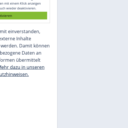
Glomex GmbH
Wir benötigen Ihre Zustimmung, um den
von unserer Redaktion eingebundenen
Inhalt von Glomex GmbH anzuzeigen. Sie
können diesen mit einem Klick anzeigen
lassen und auch wieder deaktivieren.
jetzt aktivieren
Ich bin damit einverstanden,
dass mir externe Inhalte
angezeigt werden. Damit können
personenbezogene Daten an
Drittplattformen übermittelt
werden.
Mehr dazu in unseren
Datenschutzhinweisen.