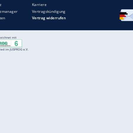
Entertainment
F
Cartoons
Spiele
D
Einbürgerungstest
Videos
f
Führerscheintest
Wissens-Quiz
f
Promi-Quiz
Witze
f
K
freenet