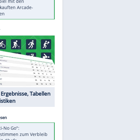
Die größten Mythen über
Medikamente
Berlins Matchwinner Grönning:
"Veränderte Perspektive"
Vorsicht: Diese 17 Dinge hassen
Katzen
Illegales Asphalt-Kartell muss
Mio-Strafe zahlen
Memo-Spiel mit den
meistverkauften Arcade-
Maschinen
Datencenter