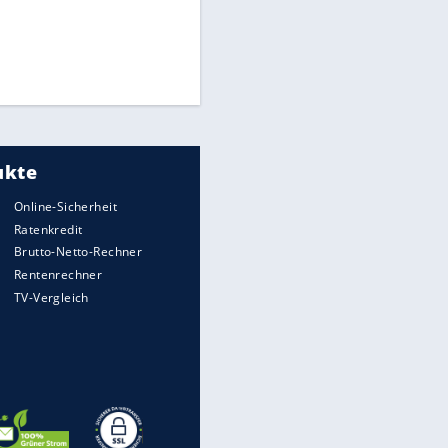
Times: Infantino bietet WM-
Finale für Unterstützung
Medien: Infantino ruft FIFA-
Mitarbeiter zu Krisentreffen
Matthäus über Infantino:
"Nicht mehr mein Fußball"
EITE