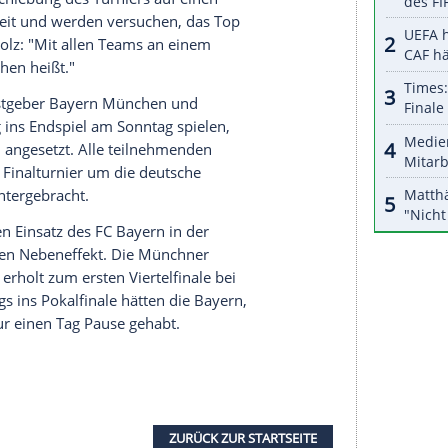
halte angezeigt werden. Damit können personenbezogene
r dazu in unseren Datenschutzhinweisen.
bnisse der Teams negativ. Am Freitagabend nach
erste
Testreihe
im Hotel dann aber einen Corona-
er BBL-Hygiene-Experte Florian Kainzinger bei
amtes für eine Austragung des Turniers war dann,
inger negativ sind."
inen weiteren Fall, "und das
Gesundheitsamt
hat
klare Situation gibt", sagte Kainzinger: "Da man
te innerhalb der Mannschaft aussieht."
plette Verschiebung des Turniers auf einen
ei Monate Zeit und werden versuchen, das Top
ar", sagte
Holz
: "Mit allen Teams an einem
erhin
München
heißt."