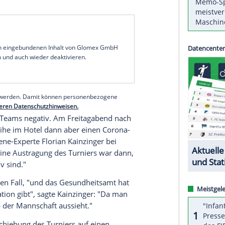
g geplante Top-Four-Turnier um den
Pokal
der
 Beginn verschoben worden. Nach letztlich zwei
cht genannten Personen aus dem Kreise der
BG
täne-Anordnung des Münchner Gesundheitsamtes
19.30) gegen
Titelverteidiger
Alba Berlin
er-GAU passieren kann", sagte BBL-
n testet engmaschig, und dann war es total klar,
Wir hätten das nicht eine Stunde vor dem Start
serer Redaktion eingebundenen Inhalt von Glomex GmbH
nzeigen lassen und auch wieder deaktivieren.