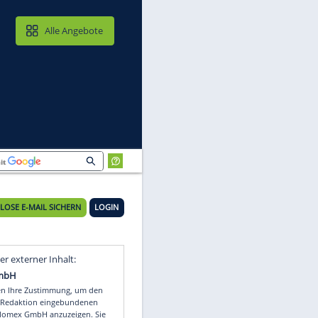
MAIL & CLOUD
Alle Angebote
KOSTENLOSE E-MAIL SICHERN
LOGIN
Video
Empfohlener externer Inhalt: