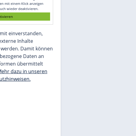
Glomex GmbH
Wir benötigen Ihre Zustimmung, um den
von unserer Redaktion eingebundenen
Inhalt von Glomex GmbH anzuzeigen. Sie
können diesen mit einem Klick anzeigen
lassen und auch wieder deaktivieren.
jetzt aktivieren
Ich bin damit einverstanden,
dass mir externe Inhalte
angezeigt werden. Damit können
personenbezogene Daten an
Drittplattformen übermittelt
werden.
Mehr dazu in unseren
Datenschutzhinweisen.