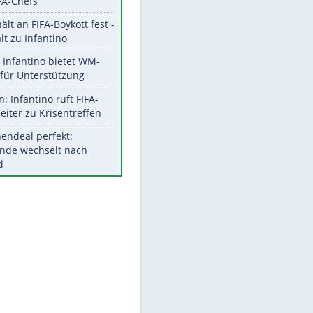
Aktuelle Ergebnisse, Tabellen
und Statistiken
Meistgelesen
"Infanti-No Go":
EITE
Pressestimmen zum Verbleib
des FIFA-Chefs
UEFA hält an FIFA-Boykott fest -
CAF hält zu Infantino