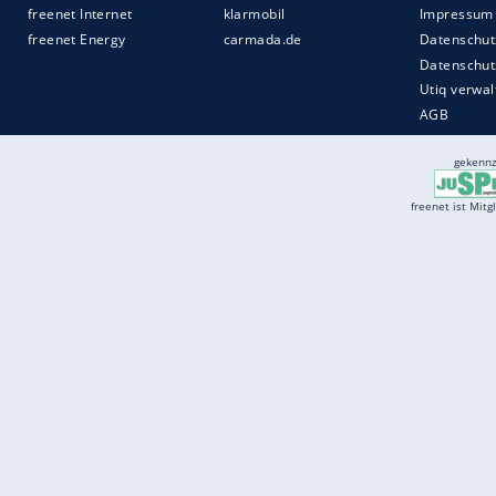
Services
Börse
Jobbörse
Spritpreis aktuell
Wetter
Ferientermine
Partnersuche