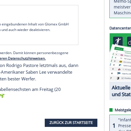
l gegen
Manisa
Basket aus der
Türkei
knapp
 Spiel eins verlor Chemnitz, das 2024 den
FIBA
piel 84:87 (44:43) und verpasste damit den
ers zwei Minuten vor Schluss mit 14 Punkten
der Hand gegeben hatten, gestaltete sich das Spiel
 Augenhöhe.
Chemnitz
kämpfte sich mehr mit
n in die Partie, immer wieder wechselte die
serer Redaktion eingebundenen Inhalt von Glomex GmbH
nzeigen lassen und auch wieder deaktivieren.