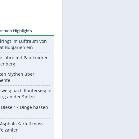
©
SID
Unsere Themen-Highlights
Drohne dringt im Luftraum von
Nato-Staat Bulgarien ein
Durch die Jahre mit Panikrocker
Udo Lindenberg