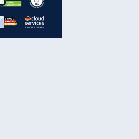
inanzen & Produkte
iscounter-Angebote
Online-Sicherheit
reenet Cloud
Ratenkredit
reenet Mail
Brutto-Netto-Rechner
reenet Webhosting
Rentenrechner
fz-Versicherung
TV-Vergleich