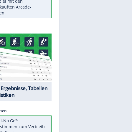
Die größten Mythen über
Medikamente
Braunschweig nach Kantersieg in
Magdeburg an der Spitze
Vorsicht: Diese 17 Dinge hassen
Katzen
Illegales Asphalt-Kartell muss
Mio-Strafe zahlen
Memo-Spiel mit den
meistverkauften Arcade-
Maschinen
Datencenter