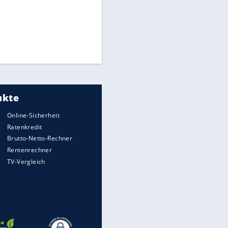
Times: Infantino bietet WM-
Finale für Unterstützung
Medien: Infantino ruft FIFA-
Mitarbeiter zu Krisentreffen
Millionendeal perfekt:
Diomande wechselt nach
Madrid