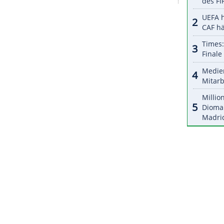
halte angezeigt werden. Damit können personenbezogene
r dazu in unseren Datenschutzhinweisen.
 das Team von Rodrigo
Pastore
letztmals aus, dann
 her, der US-Amerikaner Saben
Lee
verwandelte
it 28 Punkten bester
Werfer
.
es für den Tabellensechsten am
Freitag
(20
urg
weiter.
ZURÜCK ZUR STARTS