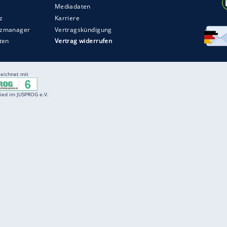
Entertainment
F
Cartoons
Spiele
D
Einbürgerungstest
Videos
f
Führerscheintest
Wissens-Quiz
f
Promi-Quiz
Witze
f
K