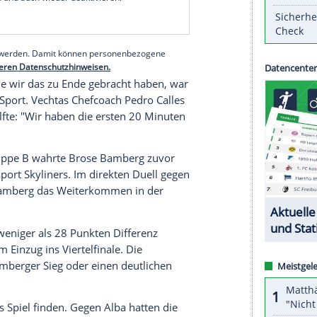
rten
Rasta Vechta
beim 102:72 (58:31) und
lls makellosen
MHP Riesen Ludwigsburg
(20.30
pe B. Für die K.o.-Runde war der achtmalige
abend sicher qualifiziert.
serer Redaktion eingebundenen Inhalt von Glomex GmbH
nzeigen lassen und auch wieder deaktivieren.
halte angezeigt werden. Damit können personenbezogene
r dazu in unseren Datenschutzhinweisen.
ant, auch wie wir das zu Ende gebracht haben, war
ei
MagentaSport
.
Vechtas
Chefcoach
Pedro Calles