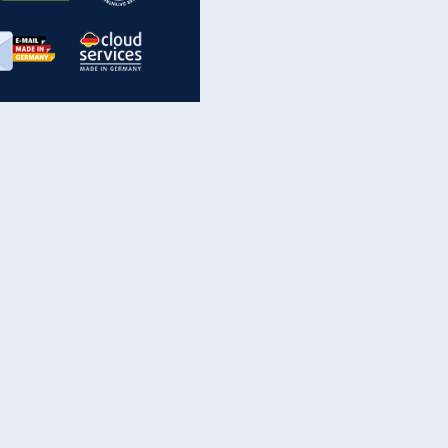
inanzen & Produkte
iscounter-Angebote
Online-Sicherheit
reenet Cloud
Ratenkredit
reenet Mail
Brutto-Netto-Rechner
reenet Webhosting
Rentenrechner
fz-Versicherung
TV-Vergleich