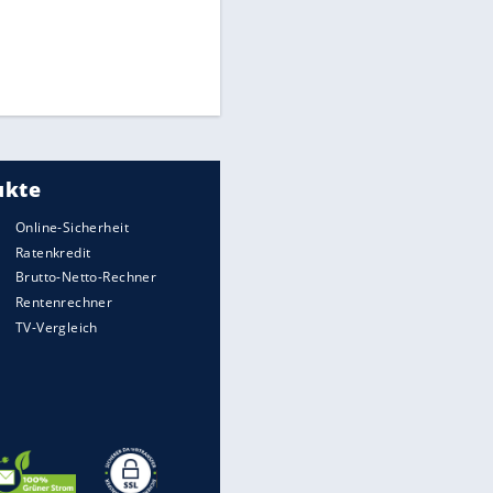
"Infanti-No Go":
Pressestimmen zum Verbleib
des FIFA-Chefs
Medien: Infantino ruft FIFA-
Mitarbeiter zu Krisentreffen
DFB: Ermittlungen im "Fall
Freigang" dauern noch an
EITE