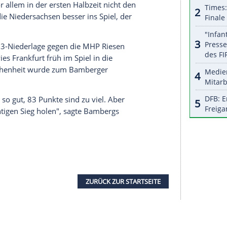
 ersten Hälfte: "Wir haben die ersten 20 Minuten
e in der Gruppe B wahrte
Brose Bamberg
zuvor
egen die
Fraport Skyliners
. Im direkten Duell gegen
port
) hat
Bamberg
das Weiterkommen in der
erlage mit weniger als 28 Punkten Differenz
benfalls zum Einzug ins Viertelfinale. Die
auf einen Bamberger Sieg oder einen deutlichen
schneller ins Spiel finden. Gegen
Alba
hatten die
o Calles
vor allem in der ersten Halbzeit nicht den
el kamen die Niedersachsen besser ins Spiel, der