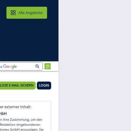
MAIL & CLOUD
Alle Angebote
KOSTENLOSE E-MAIL SICHERN
LOGIN
t
Video
Empfohlener externer Inhalt: