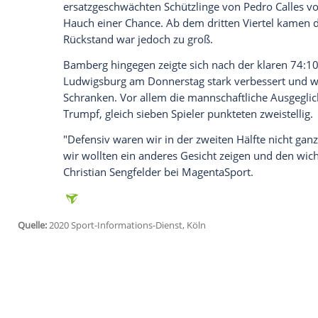
bemängelte den schwachen Auftritt in der
verschlafen."
Im Kampf um die weiteren Play-off-Plätz
seine Chancen durch ein 99:83 (58:36) g
Vechta
am Montag (16.30 Uhr/
MagentaS
eigenen Hand.
Die Franken können sich sogar eine Nied
erlauben.
Vechta
reicht ein eigener Sieg e
spielfreien Frankfurter müssen derweil 
Erfolg
Vechtas
hoffen.
Dafür muss
Vechta
aber klar besser und 
ersatzgeschwächten Schützlinge von
Pedr
Hauch einer Chance. Ab dem dritten Viert
Rückstand war jedoch zu groß.