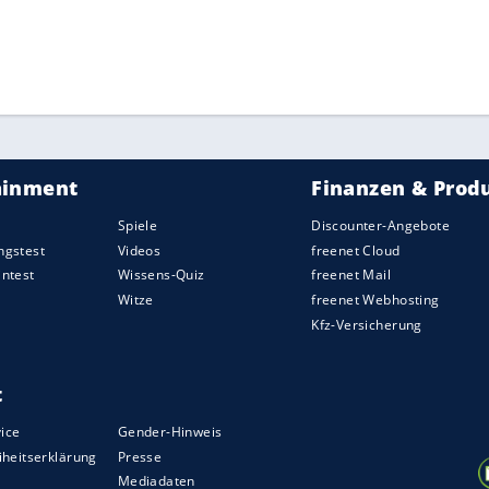
klaren 74:103-Niederlage gegen die
MHP Riesen
ert und wies Frankfurt früh im Spiel in die
he Ausgeglichenheit wurde zum Bamberger
weistellig.
 nicht ganz so gut, 83 Punkte sind zu viel. Aber
nd den wichtigen Sieg holen", sagte
Bambergs
ZURÜCK ZUR STARTS