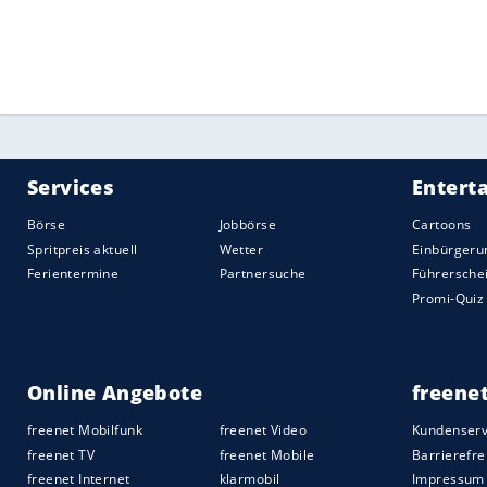
Bamberg
hingegen zeigte sich nach der 
Ludwigsburg
am Donnerstag stark verbess
Schranken. Vor allem die mannschaftlic
Trumpf, gleich sieben Spieler punkteten z
"Defensiv waren wir in der zweiten Hälfte
wir wollten ein anderes Gesicht zeigen u
Christian Sengfelder bei
MagentaSport
.
Quelle:
2020 Sport-Informations-Dienst, Köln