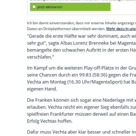
München
(SID) - Die
Albatrosse
deklassie
feierten im dritten Spiel den dritten Sieg.
Am Montag spielt
Alba
gegen die ebenfa
Uhr/
MagentaSport
) um den Sieg in Grup
Meister bereits vor dem Spiel am Samstag
Empfohlener externer Inhalt:
Glomex GmbH
Wir benötigen Ihre Zustimmung, um den von un
anzuzeigen. Sie können diesen mit einem Klick a
jetzt aktivieren
Ich bin damit einverstanden, dass mir externe In
Daten an Drittplattformen übermittelt werden.
Meh
"Gerade die erste Hälfte war sehr domin
sehr gut", sagte
Albas
Lorenz Brenneke
b