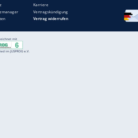
Entertainment
F
Cartoons
Spiele
D
Einbürgerungstest
Videos
f
Führerscheintest
Wissens-Quiz
f
Promi-Quiz
Witze
f
K
freenet