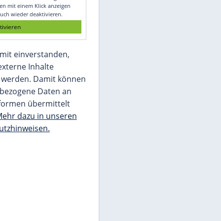
Glomex GmbH
Wir benötigen Ihre Zustimmung, um den
von unserer Redaktion eingebundenen
Inhalt von Glomex GmbH anzuzeigen. Sie
können diesen mit einem Klick anzeigen
lassen und auch wieder deaktivieren.
jetzt aktivieren
Ich bin damit einverstanden,
dass mir externe Inhalte
angezeigt werden. Damit können
personenbezogene Daten an
Drittplattformen übermittelt
werden.
Mehr dazu in unseren
Datenschutzhinweisen.