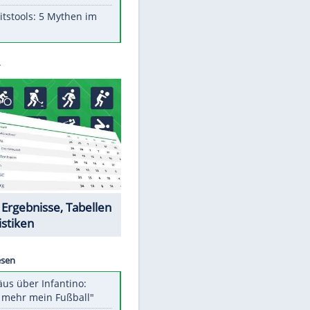
Aufruhr!
Was bei der Vogelfütterung
wirklich sinnvoll ist
"Infanti-No Go": Pressestimmen
zum Verbleib des FIFA-Chefs
Im Zeitraffer: Die Entwicklung
des Lenkrades
Lebensmittel, die nicht schlecht
werden
Sicherheitstools: 5 Mythen im
Check
Datencenter