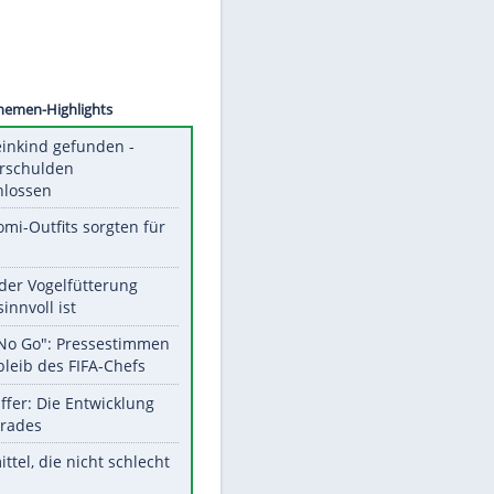
©
SID
Unsere Themen-Highlights
Totes Kleinkind gefunden -
Fremdverschulden
ausgeschlossen
Diese Promi-Outfits sorgten für