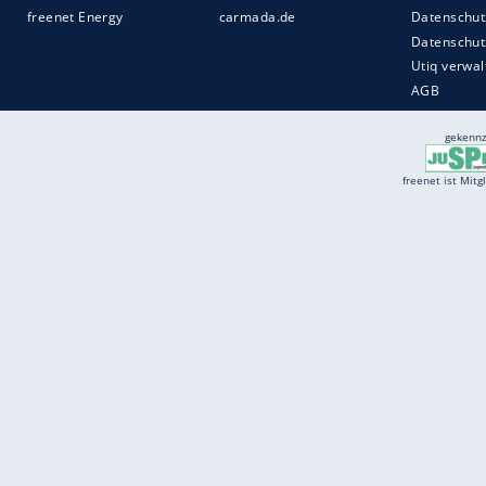
Services
Börse
Jobbörse
Spritpreis aktuell
Wetter
Ferientermine
Partnersuche
Online Angebote