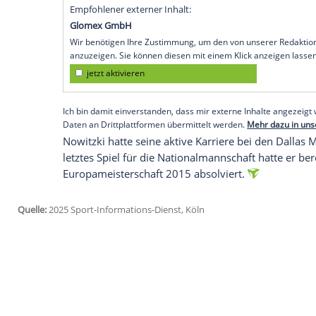
FIBA aufgenommen. Gemeinsam mit siebe
Champion von 2011 im Rahmen der feierl
seinen Platz in der Ruhmeshalle. Er ist 
Mit der deutschen Nationalmannschaft h
USA und Silber bei der EM 2005 in Serbi
Würzburger auch zum wertvollsten Spiel
heute 47-Jährige in die Naismith Memor
worden.
Empfohlener externer Inhalt:
Glomex GmbH
Wir benötigen Ihre Zustimmung, um den von un
anzuzeigen. Sie können diesen mit einem Klick a
jetzt aktivieren