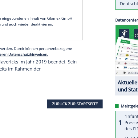
n weiteren Größen des Sports erhält der NBA-
ichen Zeremonie am 21. April 2026 in Berlin
damit der zweite Deutsche nach Detlef Schrempf.
atte Nowitzki 2002 Bronze bei der WM in den
en gewonnen. Bei beiden Turnieren war der
er (MVP) gewählt worden. Bereits 2023 war der
ial Basketball Hall of Fame der NBA aufgenommen
serer Redaktion eingebundenen Inhalt von Glomex GmbH
nzeigen lassen und auch wieder deaktivieren.