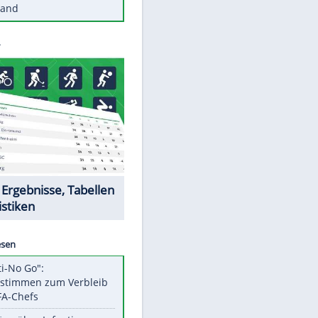
Diese Autos haben uns verlassen
Reese entschuldigt sich bei Fans:
"Tut mir aufrichtig leid"
Mit diesen Tricks wird der Grill
ruckzuck sauber
So nutzt man alte Smartphones
sinnvoll
Diese traumhaften Orte liegen in
Deutschland
Datencenter