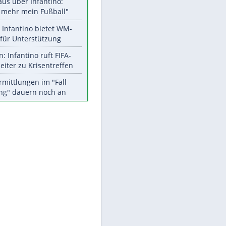
Aktuelle Ergebnisse, Tabellen
und Statistiken
EITE
Meistgelesen
"Infanti-No Go":
Pressestimmen zum Verbleib
des FIFA-Chefs
Matthäus über Infantino:
"Nicht mehr mein Fußball"
Times: Infantino bietet WM-