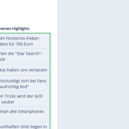
LAWRIE
Unsere Themen-Highlights
Spanien im Finsternis-Fieber:
Balkonplätze für 700 Euro
Das machen die "Star Search"-
Stars heute