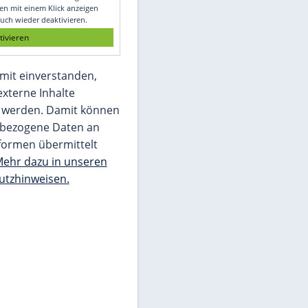
Glomex GmbH
Wir benötigen Ihre Zustimmung, um den
von unserer Redaktion eingebundenen
Inhalt von Glomex GmbH anzuzeigen. Sie
können diesen mit einem Klick anzeigen
lassen und auch wieder deaktivieren.
jetzt aktivieren
Ich bin damit einverstanden,
dass mir externe Inhalte
angezeigt werden. Damit können
personenbezogene Daten an
Drittplattformen übermittelt
werden.
Mehr dazu in unseren
Datenschutzhinweisen.