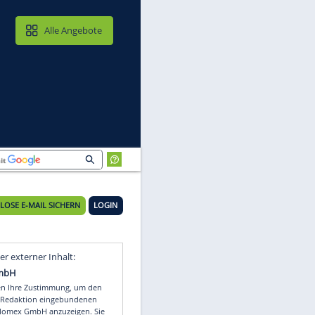
MAIL & CLOUD
Alle Angebote
KOSTENLOSE E-MAIL SICHERN
LOGIN
Video
Empfohlener externer Inhalt: