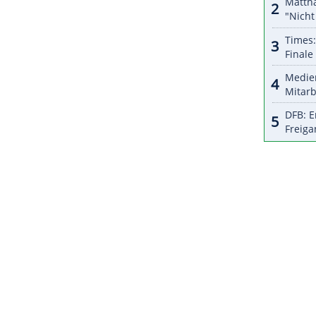
halte angezeigt werden. Damit können personenbezogene
r dazu in unseren Datenschutzhinweisen.
 den Dallas Mavericks im Jahr 2019 beendet. Sein
 hatte er bereits im Rahmen der
ZURÜCK ZUR STARTS