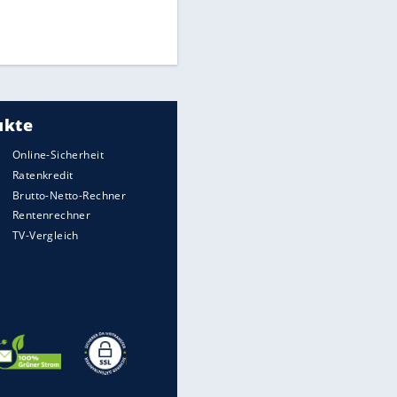
Finale für Unterstützung
Medien: Infantino ruft FIFA-
Mitarbeiter zu Krisentreffen
DFB: Ermittlungen im "Fall
Freigang" dauern noch an