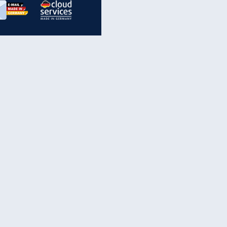
inanzen & Produkte
iscounter-Angebote
Online-Sicherheit
reenet Cloud
Ratenkredit
reenet Mail
Brutto-Netto-Rechner
reenet Webhosting
Rentenrechner
fz-Versicherung
TV-Vergleich