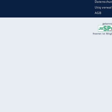
Services
Börse
Jobbörse
Spritpreis aktuell
Wetter
Ferientermine
Partnersuche
Online Angebote