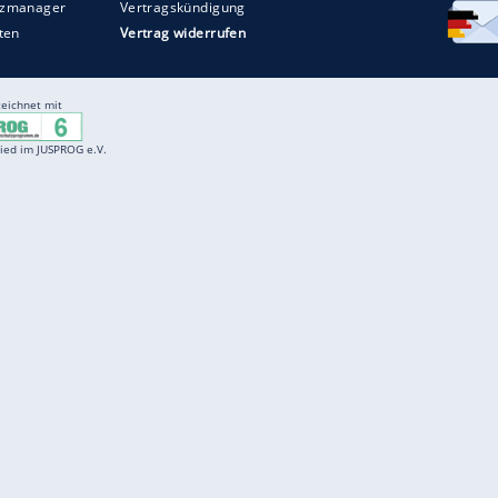
Entertainment
F
Cartoons
Spiele
D
Einbürgerungstest
Videos
f
Führerscheintest
Wissens-Quiz
f
Promi-Quiz
Witze
f
K
freenet