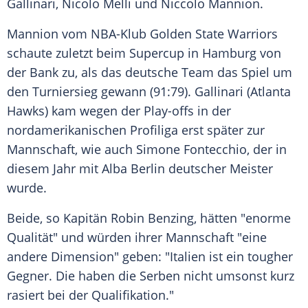
Gallinari
,
Nicolo Melli
und
Niccolo Mannion
.
Mannion
vom NBA-Klub
Golden State Warriors
schaute zuletzt beim
Supercup
in Hamburg von
der Bank zu, als das deutsche Team das Spiel um
den
Turniersieg
gewann (91:79).
Gallinari
(Atlanta
Hawks) kam wegen der Play-offs in der
nordamerikanischen
Profiliga
erst später zur
Mannschaft, wie auch Simone Fontecchio, der in
diesem Jahr mit
Alba Berlin
deutscher Meister
wurde.
Beide, so Kapitän
Robin Benzing
, hätten "enorme
Qualität" und würden ihrer Mannschaft "eine
andere Dimension" geben: "Italien ist ein tougher
Gegner. Die haben die Serben nicht umsonst kurz
rasiert bei der
Qualifikation
."